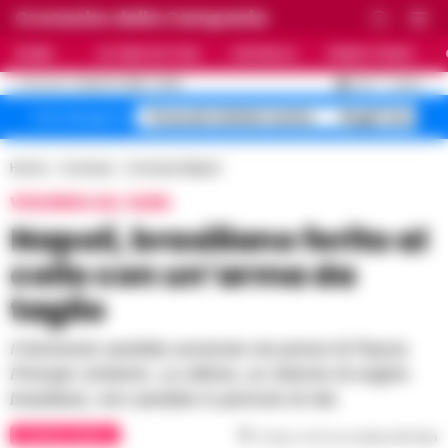
Cronache della Campania
HOME
ULTIME NOTIZIE
CRONACA
PRIMO PIANO
C
32.9
NAPOLI
6 AGOSTO 2026 - 16:50
AGGIORNAMENTO :
Pozzuoli sfollati rischio
Roghi Terra de
Temi del giorno
Home
Cronaca
Cronaca Napoli
VIOLENZA ALL’ALBA
Napoli, brasiliano ferito al
collo con un’arma da
taglio
Il ferimento sarebbe avvenuto nei pressi di Piazza
Principe Umberto. La vittima, un 43enne di origine
brasiliana, non sarebbe in pericolo di vita
CRONACA NAPOLI
Tempo di lettura
meno di 1
min