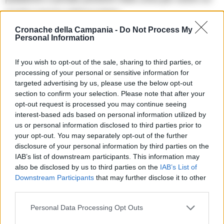
quadro preciso dell’accaduto.
Cronache della Campania -
Do Not Process My
Personal Information
TI POTREBBE INTERESSARE
Porto turistico di Lacco Ameno, la Corte dei
If you wish to opt-out of the sale, sharing to third parties, or
Conti chiede 1,7 milioni: «Canoni mai
processing of your personal or sensitive information for
versati»
targeted advertising by us, please use the below opt-out
section to confirm your selection. Please note that after your
opt-out request is processed you may continue seeing
E nel frattempo sono partite le ricerche
interest-based ads based on personal information utilized by
us or personal information disclosed to third parties prior to
dell’aggressore e si cerca anche di capire i motivi che
your opt-out. You may separately opt-out of the further
hanno portato alla lite e all’aggressione.
disclosure of your personal information by third parties on the
IAB’s list of downstream participants. This information may
also be disclosed by us to third parties on the
IAB’s List of
RIPRODUZIONE RISERVATA
Downstream Participants
that may further disclose it to other
third parties.
TAGS
Aggressione. brasiliano
Napoli
Porta capuana
Personal Data Processing Opt Outs
Lascia un commento