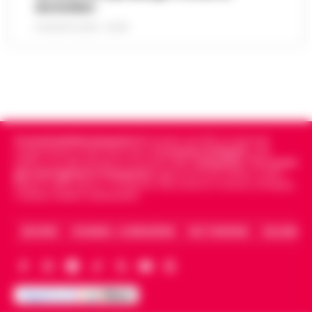
domiciliari
6 AGOSTO 2026 - 09:43
Cronachedellacampania.it
fondato nel 2015, è il giornale
indipendente di riferimento per le
Cronache di Napoli
, sulla
politica, sui fatti del giorno e le storie della
Campania
.
Tra i primi
giornali digitali in Campania
segue anche le notizie il calcio
Napoli e dello sport in Campania. Racconta la Cronaca di Napoli,
Caserta, Avellino e Benevento.
ARCHIVIO
CHI SIAMO – LA REDAZIONE
FACT CHECKING
COLLABORA