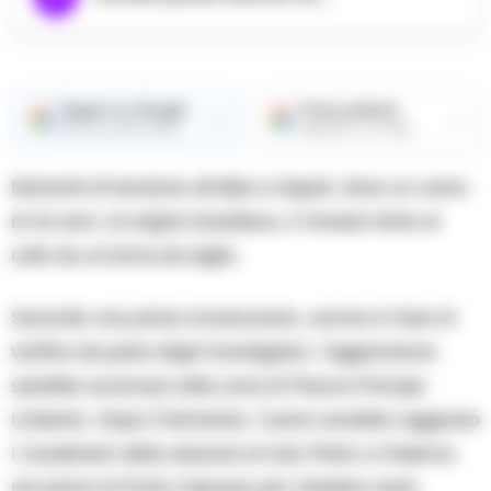
Seguici su Google
Fonte preferita
→
→
Ricevi le nostre notizie
Aggiungici su Google
Momenti di tensione all’alba a Napoli, dove un uomo
di 43 anni, di origine brasiliana, è rimasto ferito al
collo da un’arma da taglio.
Secondo una prima ricostruzione, ancora in fase di
verifica da parte degli investigatori, l’aggressione
sarebbe avvenuta nella zona di Piazza Principe
Umberto. Dopo il ferimento, l’uomo avrebbe raggiunto
i Carabinieri della stazione di San Pietro a Patierno
nei pressi di Porta Capuana per chiedere aiuto.