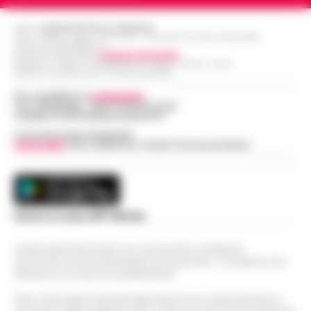
Editore
CRONACHE DELLA CAMPANIA
R.O.C.: 030531 - Reg. N. 1301/ 2016 - Tribunale Torre Annunziata (NA)
Partita IVA IT08642881216
Direttore Responsabile:
Giuseppe Del Gaudio
Redazioni : Scafati / Castellammare di Stabia / Caserta / Sarno
Indirizzo Via Sardoncelli 115 Boscoreale (NA)
Per contattare la
redazione
:
Tel / Whatsapp : 334.12.78.004 email:
web@cronachedellacampania.it
Concessionaria Pubblicità
Vivimedia
| Sky | Addendo | Teads | Presscommtech
Scarica la nostra APP Ufficiale
Questo giornale inoltre non riceve alcun contributo
economico né da enti pubblici né da privati . Si sostiene solo
attraverso le inserzioni pubblicitarie.
Nota: I link esterni indicati negli articoli sono stati verificati al