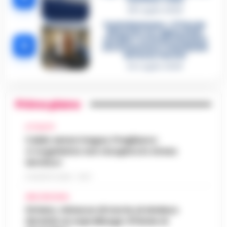
28 Luglio 2026
Castellammare, «Ti faccio
diventare la regina delle
vendite»: le intercettazioni
5
che incastrano i fedelissimi
del boss Carolei
24 Luglio 2026
Primo piano
ATTUALITÀ
Caldo senza tregua, Pregliasco:
«L’organismo non recupera lo stress
termico»
6 AGOSTO 2026 - 10:57
AREA VESUVIANA
Striano, minacce di morte al sindaco
durante un sopralluogo: 67enne ai