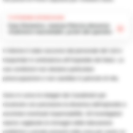
TI POTREBBE INTERESSARE
Caso Domenico, mamma Patrizia denuncia:
«Cattiverie inaccettabili, pronti alle querele»
Il 43enne è stato soccorso dal personale del 118 e
trasportato in ambulanza all’Ospedale del Mare. Le
sue condizioni non destano particolare
preoccupazione e non sarebbe in pericolo di vita.
Sono in corso le indagini dei Carabinieri per
ricostruire con precisione la dinamica dell’episodio e
accertare eventuali responsabilità. Gli investigatori
stanno vagliando le immagini delle telecamere
pubbliche e private presenti nella zona per avere un