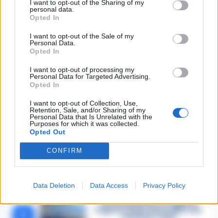
I want to opt-out of the Sharing of my
personal data.
Opted In
I want to opt-out of the Sale of my
🔥 Più letti della settimana
Personal Data.
Opted In
Carabiniere casertano suicida
in Liguria: anche la Procura
I want to opt-out of processing my
1
militare indaga per
Personal Data for Targeted Advertising.
istigazione
Opted In
27 Luglio 2026
I want to opt-out of Collection, Use,
Retention, Sale, and/or Sharing of my
Omicidio Luca Esposito, la
Personal Data that Is Unrelated with the
confessione dell’assassino:
2
Purposes for which it was collected.
«L’ho ucciso per punizione»
Opted Out
26 Luglio 2026
CONFIRM
Castellammare, omicidio
Tommasino, il pentito accusa:
3
«Fu eliminato per proteggere
un intoccabile»
24 Luglio 2026
Data Deletion
Data Access
Privacy Policy
Castellammare, il registro
segreto delle determine che
4
«nutriva» i clan