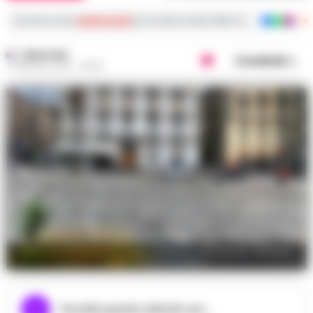
Iscriviti ai nostri
canali social
per le ultime notizie dalla Campania con notizi
REDAZIONE
Condividi
17 MAGGIO 2026 - 08:40
Spaccio in Piazza Principe Umberto: Arrestato 49enne
dalla Polizia di Stato
Ascolta questo articolo ora...