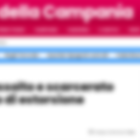
 della Campania
RIMO PIANO
CAMPANIA
CAMORRA
IL NAPOLI
VIDE
OLI
Roghi Terra dei
Quartieri Spagnoli controlli
Faida Rion
di estorsione
Tempo di lettura
1
min