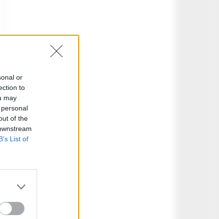
sonal or
ection to
ou may
 personal
out of the
 downstream
B’s List of