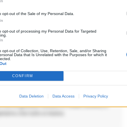
In
o opt-out of the Sale of my Personal Data.
In
i commenti (1)
to opt-out of processing my Personal Data for Targeted
ing.
In
o opt-out of Collection, Use, Retention, Sale, and/or Sharing
ersonal Data that Is Unrelated with the Purposes for which it
lected.
Out
detto:
CONFIRM
Data Deletion
Data Access
Privacy Policy
a che puo cambiare molte cose nella vita di
 che la giustizia funzioni in modo corretto, e
riamo che tutto si risolva.