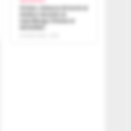
AREA VESUVIANA
Striano, minacce di morte al
sindaco durante un
sopralluogo: 67enne ai
domiciliari
6 AGOSTO 2026 - 09:43