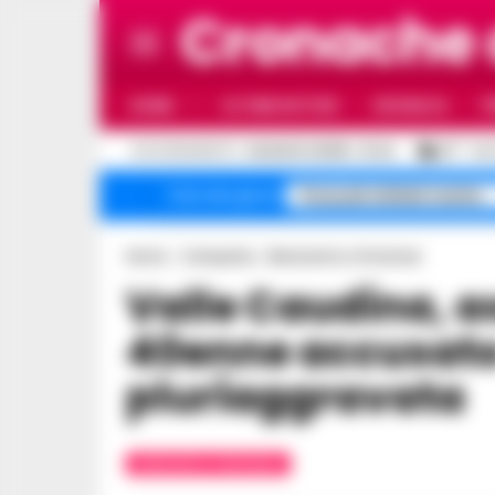
Cronache
HOME
ULTIME NOTIZIE
CRONACA
P
C
AGGIORNAMENTO :
6 AGOSTO 2026 - 21:44
29
NAP
Pozzuoli sfollati rischio
Temi del giorno
Home
Campania
Benevento e Provincia
Valle Caudina, assolto e scarcerato
40enne accusato 
pluriaggravata
BENEVENTO E PROVINCIA