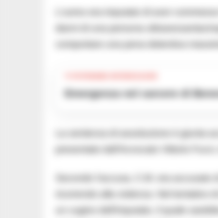
L’uomo era imputato di aver commesso i
danni di una persona ultrasessantacin
comportare una pena detentiva massim
TI POTREBBE INTERESSARE
Emergenza nel carcere di Benev
La sentenza di assoluzione è giunta a
presentate dall’Avvocato Vittorio Fucci,
Secondo l’accusa, C.M. era accusato di
ricorrendo alla violenza. Nel tentativo
un cugino dell’imputato, il quale sarebb