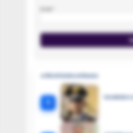
Email
*
🔥 Più letti della settimana
Carabiniere c
1