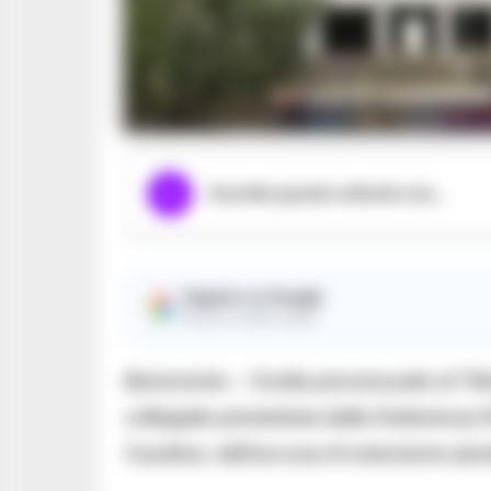
Tribunale conferma s
Ascolta questo articolo ora...
Seguici su Google
Ricevi le nostre notizie
Benevento – Svolta processuale al Tri
collegiale presieduta dalla Dottoressa Ro
Caudina, dall’accusa di estorsione plur