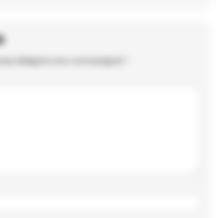
o
ampi obbligatori sono contrassegnati
*