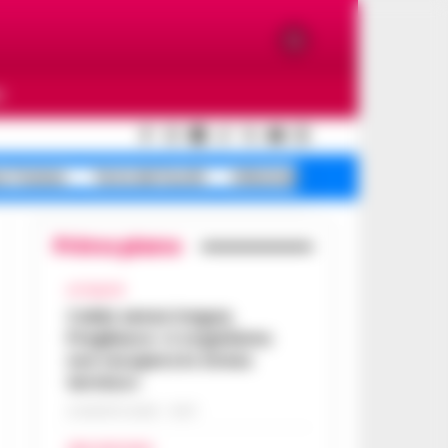
O
e Traiano
Terra dei fuochi
Infezione ospedaliera
Primo piano
ATTUALITÀ
Caldo senza tregua,
Pregliasco: «L’organismo
non recupera lo stress
termico»
6 AGOSTO 2026 - 10:57