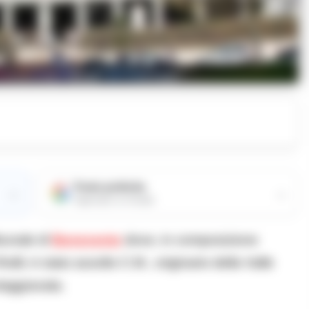
ospensione pena per giovane evaso
Fonte preferita
→
→
Aggiungici su Google
bunale di
Benevento
dove, in composizione
tili, è stato assolto C.M., originario della Valle
iaggravata.