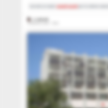
Iscriviti ai nostri
canali social
per le ultime notiz
A. CARLINO
6 MAGGIO 2025 - 19:52