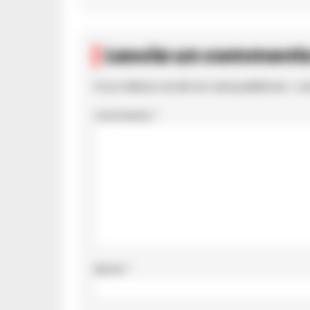
Lascia un comment
Il tuo indirizzo email non sarà pubblicato.
I c
Commento
*
Nome
*