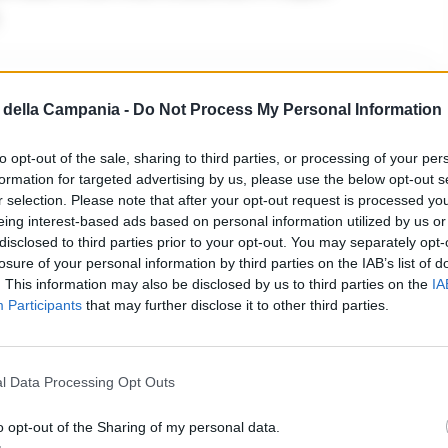
della Campania -
Do Not Process My Personal Information
to opt-out of the sale, sharing to third parties, or processing of your per
formation for targeted advertising by us, please use the below opt-out s
r selection. Please note that after your opt-out request is processed y
pronunciato dal Tribunale di Benevento, C.M., che
eing interest-based ads based on personal information utilized by us or
disclosed to third parties prior to your opt-out. You may separately opt-
o la casa circondariale del capoluogo sannita, è
losure of your personal information by third parties on the IAB’s list of
. This information may also be disclosed by us to third parties on the
IA
Participants
that may further disclose it to other third parties.
na una significativa vittoria per la difesa, che è
lle gravi accuse mosse nei confronti del proprio
l Data Processing Opt Outs
veva destato particolare attenzione nella Valle
o opt-out of the Sharing of my personal data.
ena assoluzione dell’imputato.