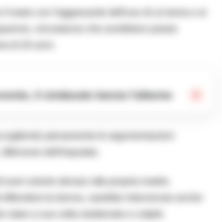
l reato con l’aggravante dell’uso di un’arma e ai
quenne, circostanze che avrebbero potuto
a di 20 anni.
ento, il sindacato lancia l’allarme
ccogliendo pienamente le argomentazioni
 difensore dell’imputato.
 aver estorto denaro alla propria madre,
 di difendere la donna, sarebbe intervenuto anche
e stato a sua volta strattonato e colpito