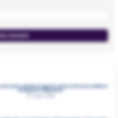
asertano suicida in Liguria: anche la Procura militare
indaga per istigazione
27 Luglio 2026