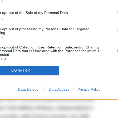
In
la maglia numero 10 per l’ultima volta il 30 aprile
o opt-out of the Sale of my Personal Data.
 in onore del suo idolo. A Napoli, giocare con la 10
In
 un mantello magico d’immortalità, un paramento
to opt-out of processing my Personal Data for Targeted
ing.
– e Sosa l’ha fatto alla grande.
In
o opt-out of Collection, Use, Retention, Sale, and/or Sharing
ersonal Data that Is Unrelated with the Purposes for which it
lected.
Out
CONFIRM
la Nuova Vita
Data Deletion
Data Access
Privacy Policy
aio 1975, Sosa ha iniziato la sua avventura
l, Club Atlético All Boys, Independiente e
sordito nella Primera División nel 1995.