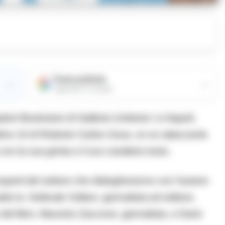
Fonte preferita
→
→
Aggiungici su Google
dori Bookstore di Galleria Umberto I a Napoli,
ltimo 10 di Roberto Carlos Sosa, un ex attaccante
con la sua grinta e il suo carattere tosto.
sperti del settore che dialogheranno con l’autore:
o-tv, Geltrude Vollaro, giornalista ed editore,
del libro, Maurizio Zaccone, giornalista, e Dario