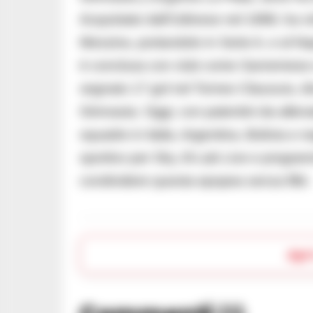
Acquistato dall’Udinese nel 1998, ha vin
Messina, portandolo in Serie A, e al Nap
è conclusa con club come Sanremese e
segnato 17 gol nel Torneo Clausura, di
Gimnasia. Oggi, con patentini da allen
squadre in Italia, Argentina, Bolivia e
sportivo per Sky, B-Lab Live e programmi 
condividere questa epopea senza filtri.
Apr