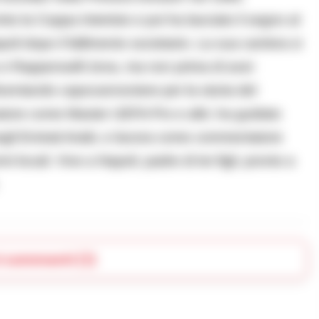
to la Coppa Intertoto e poi ha lasciato il segno al
oli dopo il fallimento societario. La sua carriera si
 Rapperswill-Jona, ma non prima di aver
ventando capocannoniere per la storia del
atore come Master UEFA Pro e altri, ha guidato
 negli Emirati Arabi, e lavora come commentatore
locali. Vive a Napoli, padre di tre figli, pronto a
i commenti (1)