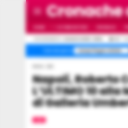
Cronache
HOME
ULTIME NOTIZIE
CRONACA
P
C
AGGIORNAMENTO :
6 AGOSTO 2026 - 06:54
25.1
N
Campi Flegrei sfollati
Temi del giorno
Home
Libri
Napoli, Roberto Carlos Sosa presenta
L’ULTIMO 10 alla
di Galleria Umber
LIBRI