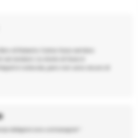
 libro di Roberto Carlos Sosa sembra
ò ad andarci. La storia di Sosa è
Napoli è notevole, pero non sono sicura di
o
ampi obbligatori sono contrassegnati
*