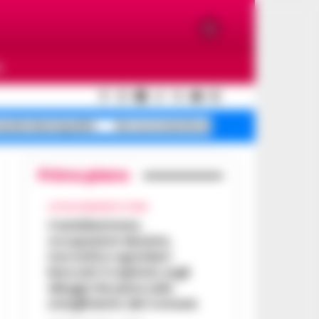
O
cendio Municipalità
De Luca smentisce
Oroscopo oggi
Primo piano
CASTELLAMMARE DI STABIA
Castellammare,
occupazioni abusive,
morosità e sgomberi
bloccati: il capitolo sugli
alloggi che pesa sullo
scioglimento del Comune