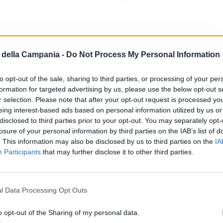
della Campania -
Do Not Process My Personal Information
a
to opt-out of the sale, sharing to third parties, or processing of your per
formation for targeted advertising by us, please use the below opt-out s
r selection. Please note that after your opt-out request is processed y
cano: un ragazzo di Santa Rosa in Argentina che,
eing interest-based ads based on personal information utilized by us or
, è sbarcato in Italia nel 1998 per conquistare i
disclosed to third parties prior to your opt-out. You may separately opt-
losure of your personal information by third parties on the IAB’s list of
inese, poi il Messina e infine il Napoli, dove si è
. This information may also be disclosed by us to third parties on the
IA
Participants
that may further disclose it to other third parties.
emozioni da pelle d’oca.
0
l Data Processing Opt Outs
scita del Napoli, portando la squadra dalla Serie C
o opt-out of the Sharing of my personal data.
dossato la fascia di capitano nell’ultima partita