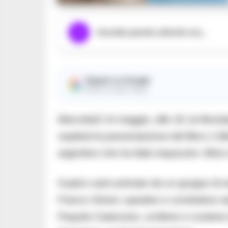
Ascolta questo articolo ora...
Seguici su Google
Ricevi le nostre notizie
Mercoledì 14 maggio, alle 18, la Monda
ospiterà la presentazione del libro L’U
argentino che ha fatto impazzire i tifosi 
Il palco sarà animato da un gruppo di e
Franco Simeri, speaker e conduttore radi
Paquito Catanzaro, scrittore e curatore 