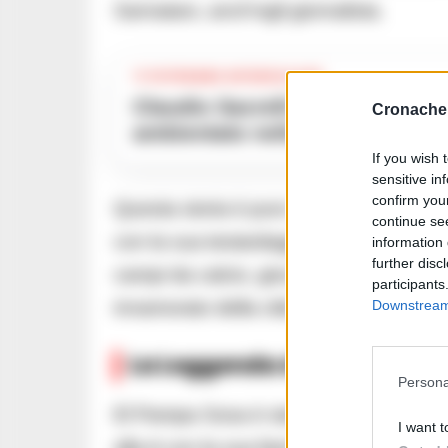
Sarnataro, anch’egli giornalista.
TI POTREBBE INTERESSARE
Claudio Sacrelli lancia ‘La cosplayer morta’, un thriller noir
Cronache 
ambientato nella Napoli oscur
If you wish 
sensitive in
confirm you
Questa storia è puro dramma sudameri
continue se
con la sua testardaggine e perseveranza
information 
further disc
campi da calcio, giocando prima con l’Ud
participants
Downstream 
innamorato della città regalando gol e 
La Leggenda della Maglia 1
Persona
El Pampa Sosa è stato l’eroe della rina
I want t
alla A con la sua fame di vittoria. Ha in