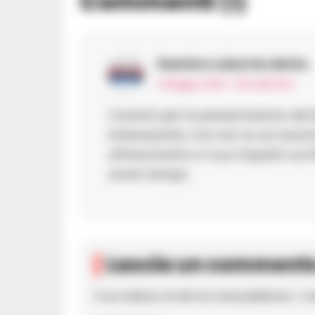
Commenti
(1)
Damico Luisa
ha detto:
11 Maggio 2025 - 15:51 alle 15:51
L’evento per la presentazione del
interessante, ma non so se riuscir
affascinante e il suo impatto sul 
avere tempo.
Lascia un comment
Il tuo indirizzo email non sarà pubblicato.
I c