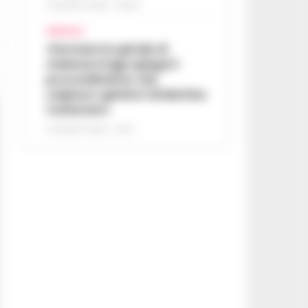
6 AGOSTO 2026 - 06:54
AFRAGOLA
«Fermare la spirale di
violenza»:il gip spiega il
provvedimento che
colpisce i genitori di Martina
Carbonaro
5 AGOSTO 2026 - 18:37