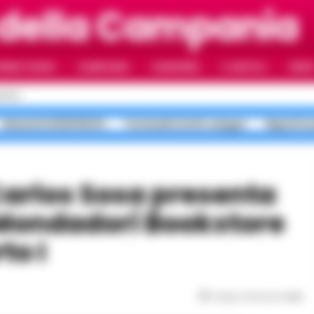
 della Campania
RIMO PIANO
CAMPANIA
CAMORRA
IL NAPOLI
VIDE
APOLI
Maturità 2026 99,8%
Ponticelli sfottò sangue
Napoli in
 Mondadori Bookstore
to I
Tempo di lettura
1
min