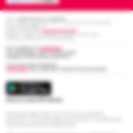
Editore
CRONACHE DELLA CAMPANIA
R.O.C.: 030531 - Reg. N. 1301/ 2016 - Tribunale Torre Annunziata (NA)
Partita IVA IT08642881216
Direttore Responsabile:
Giuseppe Del Gaudio
Redazioni : Scafati / Castellammare di Stabia / Caserta / Sarno
Indirizzo Via Sardoncelli 115 Boscoreale (NA)
Per contattare la
redazione
:
Tel / Whatsapp : 334.12.78.004 email:
web@cronachedellacampania.it
Concessionaria Pubblicità
Vivimedia
| Sky | Addendo | Teads | Presscommtech
Scarica la nostra APP Ufficiale
Questo giornale inoltre non riceve alcun contributo
economico né da enti pubblici né da privati . Si sostiene solo
attraverso le inserzioni pubblicitarie.