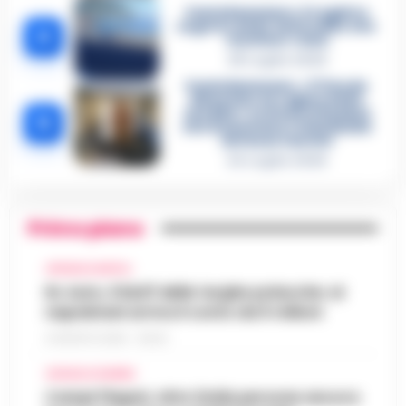
Castellammare, il registro
segreto delle determine che
4
«nutriva» i clan
28 Luglio 2026
Castellammare, «Ti faccio
diventare la regina delle
vendite»: le intercettazioni
5
che incastrano i fedelissimi
del boss Carolei
24 Luglio 2026
Primo piano
CRONACA NAPOLI
Rc Auto, il bluff delle targhe polacche: ai
napoletani arriva il conto da 5 milioni
9 AGOSTO 2026 - 06:20
CRONACA FLEGREA
Campi Flegrei, oltre 2mila persone ancora