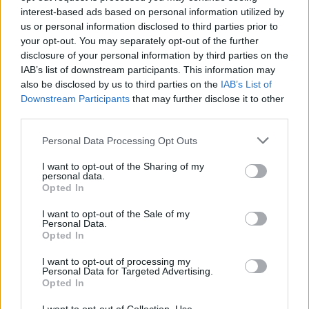
interest-based ads based on personal information utilized by
us or personal information disclosed to third parties prior to
“Purtroppo questi strumenti indispensabili alla vita
your opt-out. You may separately opt-out of the further
disclosure of your personal information by third parties on the
costano molto, soprattutto quelli che possono essere
IAB’s list of downstream participants. This information may
in caso di necessità piegati e messi in auto piccole
also be disclosed by us to third parties on the
IAB’s List of
come quella che, per necessità di budget, ho scelto
Downstream Participants
that may further disclose it to other
tra le più economiche (e quindi strettene) e
third parties.
comprato la scorsa estate”, conclude Diana.
Personal Data Processing Opt Outs
La raccolta fondi, con un obiettivo di 1.400 euro, è
I want to opt-out of the Sharing of my
personal data.
raggiungibile al link
Opted In
https://www.gofundme.com/f/diana-a-dare-le-
I want to opt-out of the Sale of my
ruote-ad-un-sogno-normale-come-il-lavoro
Personal Data.
Opted In
I want to opt-out of processing my
Personal Data for Targeted Advertising.
Opted In
TAGS
Insegnante
Napoli
Raccolta fondi