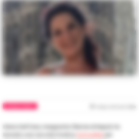
CRONACA NAPOLI
Tempo di lettura
1
min
Diana Dell’Osso, insegnante 32enne di Napoli, ha
lanciato una raccolta fondi su
GoFundMe
per