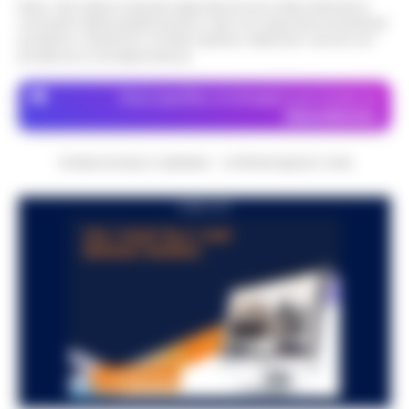
Nota: I link esterni indicati negli articoli sono stati verificati al
momento della pubblicazione. Il sito non risponde di eventuali
problemi o disservizi: si invita l’utente a utilizzare i servizi con
prudenza e consapevolezza.
Dove specifico, le immagini sono fornite da
Depositphotos
CRONACHE DELLA CAMPANIA - COPYRIGHT@2014-2026
PUBBLICITA