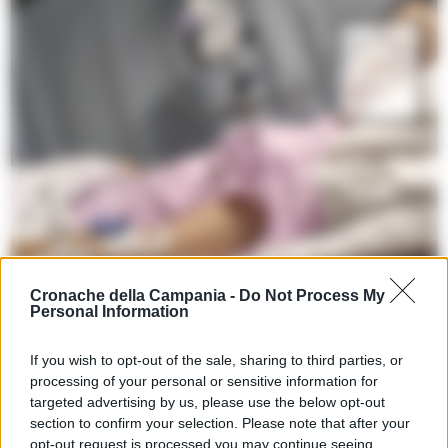
Cronache della Campania -
Do Not Process My
Personal Information
LEGGI ANCHE
CRONACA NAPOLI
If you wish to opt-out of the sale, sharing to third parties, or
Napoli, raccolta fondi per salvare la
processing of your personal or sensitive information for
piccola Morena
targeted advertising by us, please use the below opt-out
section to confirm your selection. Please note that after your
14/06/2025 19:02
opt-out request is processed you may continue seeing