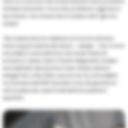
vinto un concorso che mi permetterà l’anno prossimo
di essere docente. C’è un solo problema. Oggi lavoro
da remoto, ma a breve dovrò andare tutti i giorni in
classe”.
“Non basteranno le medicine, la forza di volontà e
tanta sopportazione del dolore – spiega – ma ci vorrà
una sedia a ruote elettrica che mi permetta di
arrivare in classe. Dato il ritardo diagnostico di dieci
anni dall’inizio dei sintomi e l’aver atteso ulteriori
indagini fino a fine 2024, ancora non ho un’invalidità
riconosciuta dall’INPS di entità conto da garantirmi
che la spesa sia coperta dal sistema sanitario”,
specifica.