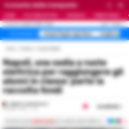
Cronache della Campania
HOME
ULTIME NOTIZIE
CRONACA
PRIMO PIANO
C
24.6
NAPOLI
9 AGOSTO 2026 - 06:20
AGGIORNAMENTO :
Campi Flegrei sgomberi
targhe polac
Temi del giorno
Home
Cronaca
Cronaca Napoli
Napoli, una sedia a ruote
elettrica per raggiungere gli
alunni in classe: parte la
raccolta fondi
FEDERICA ANNUNZIATA
Condividi
19 MARZO 2025 - 17:21
Iscriviti ai nostri
canali social
per le ultime notizie dalla Campania con notizi