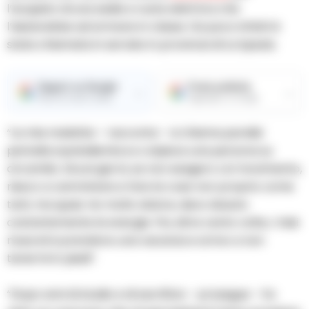
l’acquisto di una sedia a ruote elettrica che
l’aiuterebbe ad arrivare in classe. Da poco infatti è
stata chiamata in servizio in provincia di La Spezia.
Seguici su Google
Fonte preferita
→
→
Ricevi le nostre notizie
Aggiungici su Google
“La mia malattia – racconta – si chiama paralisi
periodica ipokaliemica e colpisce una persona su
circamila. Alcuni giorni, se non esagero col movimento,
riesco a camminare e fare le cose non proprio come
tutti, ma quasi. Ho molto dolore, devo dosare
costantemente le energie. Poi, altre cento volte, i miei
muscoli si prendono una vacanza e arrivo a non
tenermi in piedi”.
“Dopo anni di studio e di sacrificio – prosegue – ho