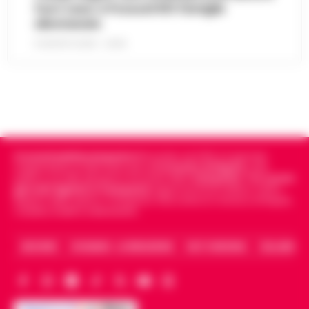
fuori casa: a Pozzuoli 813 famiglie
allontanate
8 AGOSTO 2026 - 22:56
Cronachedellacampania.it
fondato nel 2015, è il giornale
indipendente di riferimento per le
Cronache di Napoli
, sulla
politica, sui fatti del giorno e le storie della
Campania
.
Tra i primi
giornali digitali in Campania
segue anche le notizie il calcio
Napoli e dello sport in Campania. Racconta la Cronaca di Napoli,
Caserta, Avellino e Benevento.
ARCHIVIO
CHI SIAMO – LA REDAZIONE
FACT CHECKING
COLLABORA