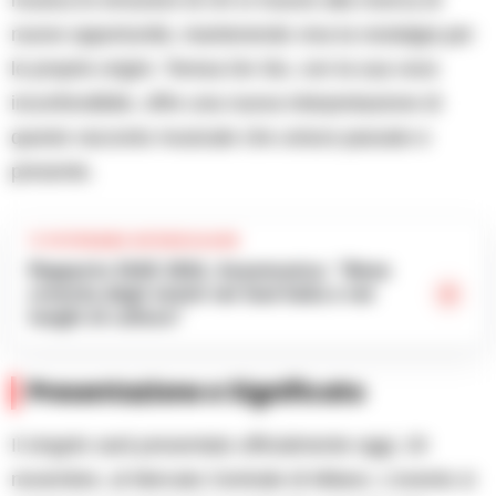
musica le emozioni di chi si muove alla ricerca di
nuove opportunità, mantenendo viva la nostalgia per
le proprie origini. Teresa De Sio, con la sua voce
inconfondibile, offre una nuova interpretazione di
questo racconto musicale che unisce passato e
presente.
TI POTREBBE INTERESSARE
Rapporto SIAE 2024, Assomusica: “Bene
crescita degli eventi nel Sud Italia e nei
luoghi di cultura”
Presentazione e Significato
Il singolo sarà presentato ufficialmente oggi, 20
novembre, al Mercato Centrale di Milano. L’evento si