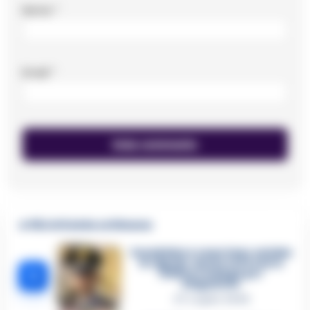
Nome
*
Email
*
🔥 Più letti della settimana
Carabiniere casertano suicida
in Liguria: anche la Procura
1
militare indaga per
istigazione
27 Luglio 2026