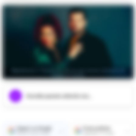
Napoleone e Teresa De Sio in una nuova versione di
Voglia 'e Turnà
Ascolta questo articolo ora...
Seguici su Google
Fonte preferita
→
→
Ricevi le nostre notizie
Aggiungici su Google