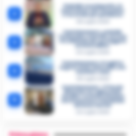
Omicidio Luca Esposito, la
confessione dell’assassino:
2
«L’ho ucciso per punizione»
26 Luglio 2026
Castellammare, omicidio
Tommasino, il pentito accusa:
3
«Fu eliminato per proteggere
un intoccabile»
24 Luglio 2026
Castellammare, il registro
segreto delle determine che
4
«nutriva» i clan
28 Luglio 2026
Castellammare, «Ti faccio
diventare la regina delle
vendite»: le intercettazioni
5
che incastrano i fedelissimi
del boss Carolei
24 Luglio 2026
Primo piano