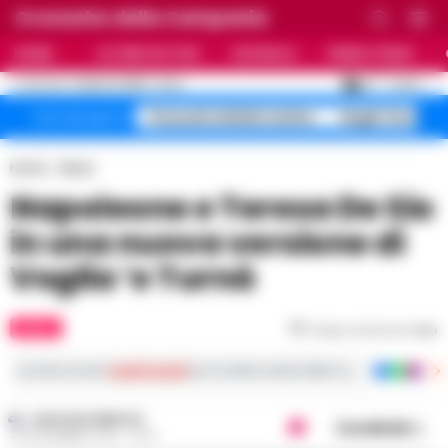
Cronache della Campania
HOME
ULTIME NOTIZIE
CRONACA
PRIMO PIANO
C
29
NAPOLI
6 AGOSTO 2026 - 21:44
AGGIORNAMENTO :
Pozzuoli sfollati rischio
Roghi Terra de
Temi del giorno
Home
Music
Napoleone e Teresa De Sio
in una nuova versione di
Voglia ‘e Turnà
MUSIC
Tempo di lettura
1
min
Iscriviti ai nostri
canali social
per le ultime notizie dalla Campania con notizi
GUSTAVO GENTILE
Condividi
20 NOVEMBRE 2024 - 12:37