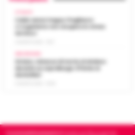
ATTUALITÀ
Caldo senza tregua, Pregliasco:
«L’organismo non recupera lo stress
termico»
6 AGOSTO 2026 - 10:57
AREA VESUVIANA
Striano, minacce di morte al sindaco
durante un sopralluogo: 67enne ai
domiciliari
6 AGOSTO 2026 - 09:43
Cronachedellacampania.it
fondato nel 2015, è il giornale