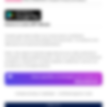
Scarica la nostra APP Ufficiale
Questo giornale inoltre non riceve alcun contributo
economico né da enti pubblici né da privati . Si sostiene solo
attraverso le inserzioni pubblicitarie.
Nota: I link esterni indicati negli articoli sono stati verificati al
momento della pubblicazione. Il sito non risponde di eventuali
problemi o disservizi: si invita l’utente a utilizzare i servizi con
prudenza e consapevolezza.
Dove specifico, le immagini sono fornite da
Depositphotos
CRONACHE DELLA CAMPANIA - COPYRIGHT@2014-2026
PUBBLICITA