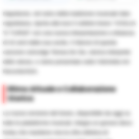
Napoleone, nel solco della tradizione musicale italo-
napoletana, riporta alla luce il celebre brano “VOGLIA
‘E TURNÀ” con una nuova interpretazione a distanza
di 42 anni dalla sua uscita. Il rilancio di questa
canzone coinvolge Teresa De Sio, storica interprete
dello stesso, e viene presentato sotto l’etichetta Inri
Records/ADA.
Ritmo Attuale e Collaborazione
Storica
La nuova versione del brano, disponibile da oggi su
tutte le piattaforme musicali, integra un groove disco
funky che mantiene viva la cifra stilistica di