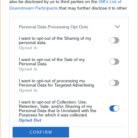
also be disclosed by us to third parties on the
IAB’s List of
Mario65
ha detto:
Downstream Participants
that may further disclose it to other
21 Novembre 2024 - 02:03 alle 02:03
third parties.
Anchio ho le stesse sensazioni, la
Personal Data Processing Opt Outs
musica moderna e diversa da quella
I want to opt-out of the Sharing of my
personal data.
che conoscevamo prima.
Opted In
I want to opt-out of the Sale of my
Personal Data.
Opted In
I want to opt-out of processing my
Elio38
ha detto:
Personal Data for Targeted Advertising.
Opted In
21 Novembre 2024 - 02:03 alle 02:03
I want to opt-out of Collection, Use,
L’interpretazion di ‘VOGLIA ‘E TURNÀ’ è
Retention, Sale, and/or Sharing of my
Personal Data that Is Unrelated with the
molto interessanta ma non so se riesco
Purposes for which it was collected.
Opted Out
a capire bene il nuovo stile, forse
servirebbe un po piu di tempo per
CONFIRM