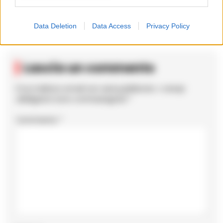
abituarci.
Data Deletion
Data Access
Privacy Policy
Lascia un commento
Il tuo indirizzo email non sarà pubblicato.
I campi
obbligatori sono contrassegnati
*
Commento
*