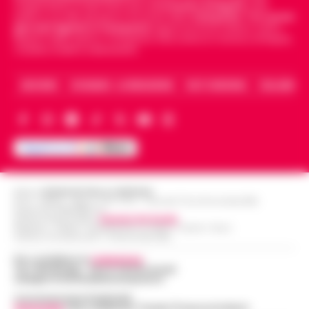
indipendente di riferimento per le
Cronache di Napoli
, sulla
politica, sui fatti del giorno e le storie della
Campania
.
Tra i primi
giornali digitali in Campania
segue anche le notizie il calcio
Napoli e dello sport in Campania. Racconta la Cronaca di Napoli,
Caserta, Avellino e Benevento.
ARCHIVIO
CHI SIAMO – LA REDAZIONE
FACT CHECKING
COLLABORA
Editore
CRONACHE DELLA CAMPANIA
R.O.C.: 030531 - Reg. N. 1301/ 2016 - Tribunale Torre Annunziata (NA)
Partita IVA IT08642881216
Direttore Responsabile:
Giuseppe Del Gaudio
Redazioni : Scafati / Castellammare di Stabia / Caserta / Sarno
Indirizzo Via Sardoncelli 115 Boscoreale (NA)
Per contattare la
redazione
:
Tel / Whatsapp : 334.12.78.004 email:
web@cronachedellacampania.it
Concessionaria Pubblicità
Vivimedia
| Sky | Addendo | Teads | Presscommtech