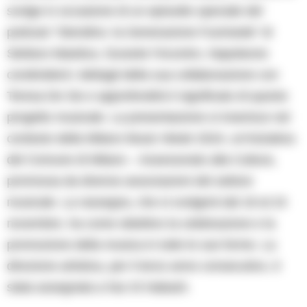
svolge in occasione di un episodio speciale del
podcast “Stendino: la Generazione Fuorisede” di
Stefano Maiolica. Durante l’incontro, Napoleone
condividerà i dettagli della sua collaborazione con
Teresa De Sio e approfondirà il significato di questo
progetto musicale. La presentazione si inserisce nel
contesto della Milano Music Week 2024, un’iniziativa
del Comune di Milano – Assessorato alla Cultura,
promossa da diverse associazioni del settore
musicale. La rassegna, che si svolgerà dal 18 al 24
novembre, ha come obiettivo la celebrazione e la
promozione della musica in tutte le sue forme. La
direzione artistica, per il terzo anno consecutivo, è
stata assegnata a Nur Al Habash.