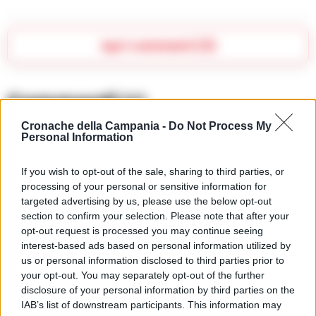
Apri commenti (3)
Commenti
(3)
Cronache della Campania -
Do Not Process My
Personal Information
Anonymous
ha detto:
If you wish to opt-out of the sale, sharing to third parties, or
21 Novembre 2024 - 02:03 alle 02:03
processing of your personal or sensitive information for
targeted advertising by us, please use the below opt-out
Spero che la canzone porti nuove
section to confirm your selection. Please note that after your
opt-out request is processed you may continue seeing
emozioni e ricordi per tutti noi.
interest-based ads based on personal information utilized by
us or personal information disclosed to third parties prior to
your opt-out. You may separately opt-out of the further
disclosure of your personal information by third parties on the
IAB’s list of downstream participants. This information may