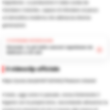
Napoleone. La produzione è stata curata da
Giordano Colombo, capace di infondere al pezzo
un’atmosfera moderna che abbraccia diverse
generazioni.
TI POTREBBE INTERESSARE
Serenate: le più belle canzoni napoletane da
dedicare a chi ami
Il videoclip ufficiale
https://youtu.be/ybH9ITxEhWQ?feature=shared
Il testo, oggi come in passato, evoca fortemente il
legame con la propria terra, raccontando attraverso la