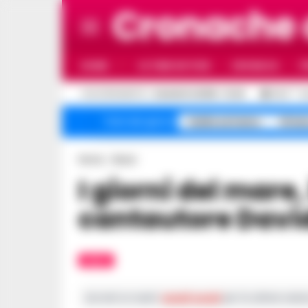
Cronache
HOME
ULTIME NOTIZIE
CRONACA
P
C
AGGIORNAMENTO :
6 AGOSTO 2026 - 12:43
32.4
N
Caldo estremo
Stria
Temi del giorno
Home
Music
I giorni del mare, il nuovo singolo del
cantautore Davi
MUSIC
Iscriviti ai nostri
canali social
per le ultime notiz