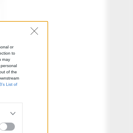
sonal or
ection to
ou may
 personal
out of the
 downstream
B’s List of