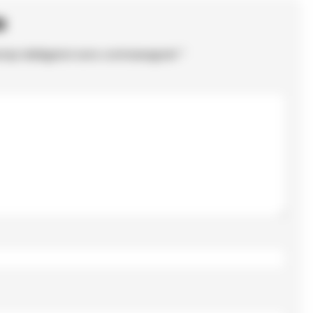
o
ampi obbligatori sono contrassegnati
*