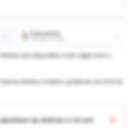
Fonte preferita
→
→
Aggiungici su Google
ttola sarà disponibile in tutti i digital store a
i Caterina Adriana Cordiano, pubblicato nel 2019 da
 napoletane da dedicare a chi ami