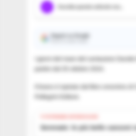
Ascolta questo articolo ora...
Seguici su Google
Ricevi le nostre notizie
I giorni del mare del cantautore Davide Mo
partire dal 25 ottobre 2024.
Il brano è ispirato dal libro omonimo d
Pellegrini Editore.
TI POTREBBE INTERESSARE
Serenate: le più belle canzoni