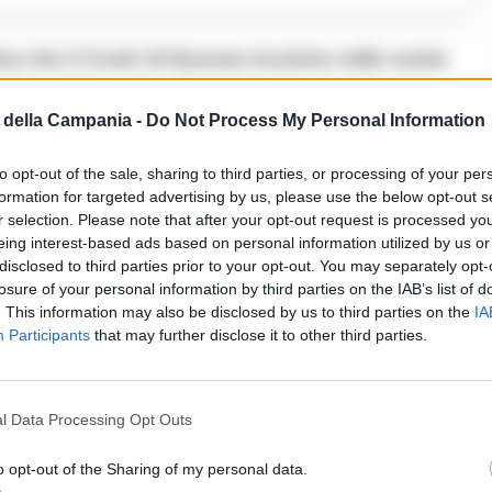
ima che il Covid 19 facesse irruzione nelle nostre
di pubblico e di critica letteraria, non ha potuto
della Campania -
Do Not Process My Personal Information
pillare promozione; ma ecco ora improvvisamente
ributo artistico del cantautore romano, catturato
to opt-out of the sale, sharing to third parties, or processing of your per
formation for targeted advertising by us, please use the below opt-out s
ioni del romanzo.
r selection. Please note that after your opt-out request is processed y
eing interest-based ads based on personal information utilized by us or
zo
disclosed to third parties prior to your opt-out. You may separately opt-
losure of your personal information by third parties on the IAB’s list of
. This information may also be disclosed by us to third parties on the
IA
alla ricerca della propria identità, che si rifugia
Participants
that may further disclose it to other third parties.
ofessionale nella vastità del mare. Questo viaggio
pingendolo a tradurre le emozioni e i temi del libro
l Data Processing Opt Outs
 canzone e letteratura.
o opt-out of the Sharing of my personal data.