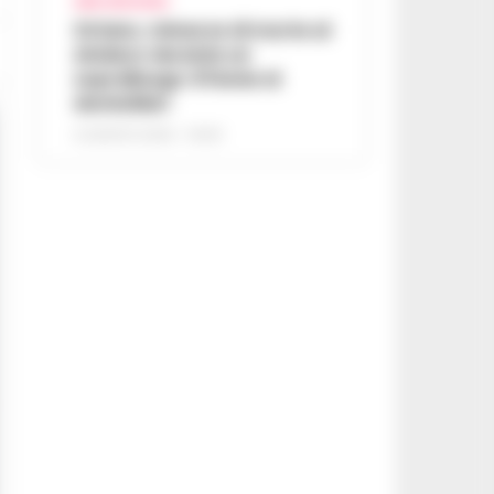
AREA VESUVIANA
Striano, minacce di morte al
sindaco durante un
sopralluogo: 67enne ai
domiciliari
6 AGOSTO 2026 - 09:43