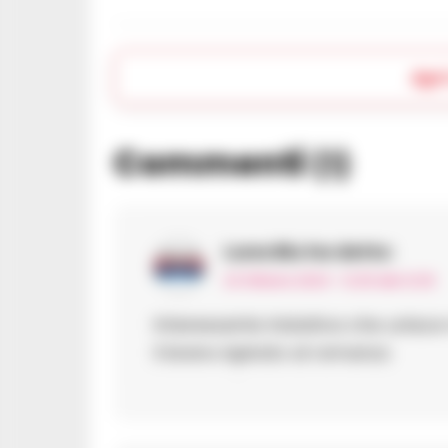
Apr
Commenti
(1)
Luna Blu
ha detto:
23 Ottobre 2024 - 12:25 alle 12:25
Interessante iniziativa che unisce
il brano ispirato al romanzo