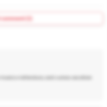
i commenti (1)
 musica e letteratura, sarà curioso ascoltare