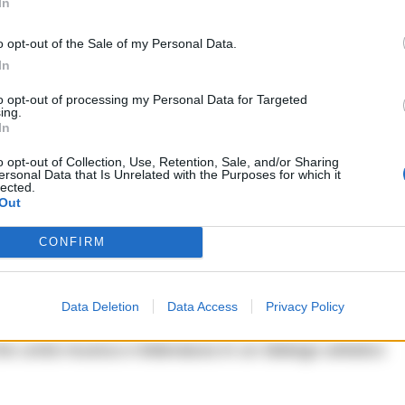
In
o opt-out of the Sale of my Personal Data.
a”
In
to opt-out of processing my Personal Data for Targeted
ing.
artistico
In
o opt-out of Collection, Use, Retention, Sale, and/or Sharing
tobre alle ore 18.30 presso il Teatro della
ersonal Data that Is Unrelated with the Purposes for which it
lected.
ne congiunta del libro e del brano. All’evento
Out
antautore, anche Gerry Mottola, giornalista e
CONFIRM
ina Quattrocchi, Presidente Consulta della Cultura
tto continuerà il suo viaggio con una
Data Deletion
Data Access
Privacy Policy
novembre e una serata evento a Roma a dicembre,
e unirà musica e letteratura in un dialogo artistico