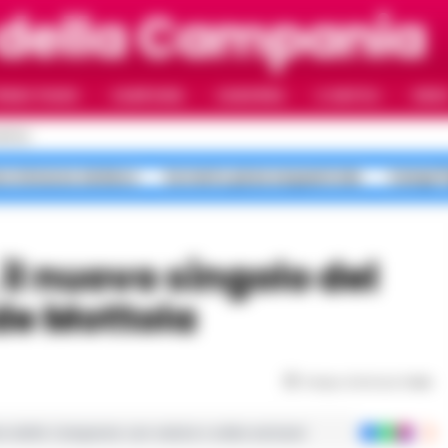
 della Campania
RIMO PIANO
CAMPANIA
CAMORRA
IL NAPOLI
VIDE
APOLI
no minacce sindaco
Sorrento pizze sequestrate
Campi Fl
de Mottola
Tempo di lettura
1
min
ie dalla Campania con notizie e video esclusivi