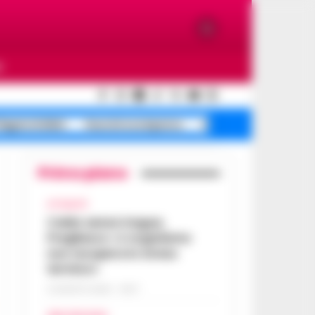
O
egrei sfollati
Guccini scomparso
mistero morte Costan
Primo piano
ATTUALITÀ
Caldo senza tregua,
Pregliasco: «L’organismo
non recupera lo stress
termico»
6 AGOSTO 2026 - 10:57