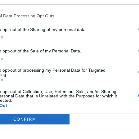
di targa di nazionalità polacca ed il reale
enne napoletano che, senza avere la titolarità di
l Data Processing Opt Outs
e contratto per il pagamento del pedaggio, ha
o opt-out of the Sharing of my personal data.
uro; pertanto è stato denunciato all’Autorità
In
o opt-out of the Sale of my Personal Data.
In
to opt-out of processing my Personal Data for Targeted
ing.
In
o opt-out of Collection, Use, Retention, Sale, and/or Sharing
ersonal Data that Is Unrelated with the Purposes for which it
lected.
Out
io
Polizia
Succedeoggi
Tangenziale
CONFIRM
ia un commento