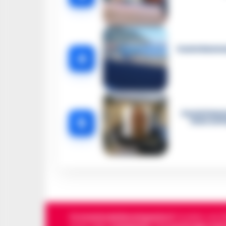
Castellammar
4
Castellamma
5
intercett
Cronachedellacampania.it
fondato nel 201