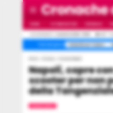
Cronache
HOME
ULTIME NOTIZIE
CRONACA
P
C
AGGIORNAMENTO :
6 AGOSTO 2026 - 15:06
32.9
N
Faida Rione Traiano
Temi del giorno
Home
Cronaca
Cronaca Napoli
Napoli, copre con il piede la targa dello
scooter per non 
della Tangenzial
CRONACA NAPOLI