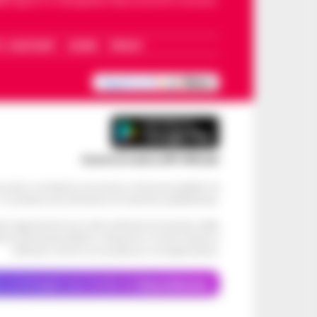
dello sport in Campania. Racconta la Cronaca
I – WHATSAPP
COOKIE
PRIVACY
Scarica la nostra APP Ufficiale
ve alcun contributo economico né da enti pubblici né
. Si sostiene solo attraverso le inserzioni pubblicitarie.
cati negli articoli sono stati verificati al momento della
di eventuali problemi o disservizi: si invita l’utente a
utilizzare i servizi con prudenza e consapevolezza.
o, le immagini sono fornite da
Depositphotos