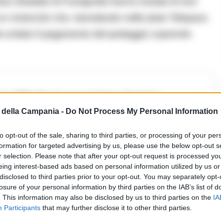
zia Stradale di Fuorigrotta hanno iniziato le loro
 un motociclo che, transitando nelle piste Telepass
lte evitato il pagamento del pedaggio coprendo
renzo
della Campania -
Do Not Process My Personal Information
to opt-out of the sale, sharing to third parties, or processing of your per
formation for targeted advertising by us, please use the below opt-out s
motage molto comune tra i conducenti di
r selection. Please note that after your opt-out request is processed y
colata, spostano il piede dietro lo scooter fino a
eing interest-based ads based on personal information utilized by us or
disclosed to third parties prior to your opt-out. You may separately opt-
casello, pur sapendo di essere ripresi dalle
losure of your personal information by third parties on the IAB’s list of
. This information may also be disclosed by us to third parties on the
IA
Participants
that may further disclose it to other third parties.