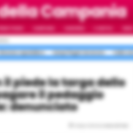
 della Campania
RIMO PIANO
CAMPANIA
CAMORRA
IL NAPOLI
VIDE
APOLI
Infezione ospedaliera
Campi Flegrei terremoto
Caldo es
pagare il pedaggio
e: denunciato
Tempo di lettura
meno di 1
min