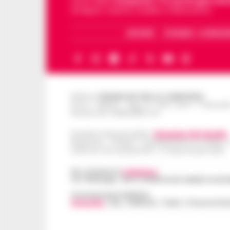
storie della
Campania
.
Tra i primi giornali
di Napoli, Caserta, Avellino e Benevento.
ARCHIVIO
CHI SIAMO – LA REDAZ
Editore
CRONACHE DELLA CAMPANIA
R.O.C.: 030531 - Reg. N. 1301/ 2016 - Tribuna
Partita IVA IT08642881216
Direttore Responsabile:
Giuseppe Del Gaudio
Redazioni : Scafati / Castellammare di Stabia 
Indirizzo Via Sardoncelli 115 Boscoreale (NA)
Per contattare la
redazione
:
Tel / Whatsapp : 334.12.78.004 email: web@cronache
Concessionaria Pubblicità
Vivimedia
| Sky | Addendo | Teads | Presscommte