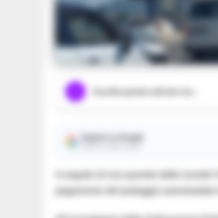
Ascolta questo articolo ora...
Seguici su Google
Ricevi le nostre notizie
A seguito di una querela della società T
pagamento del pedaggio autostradale d