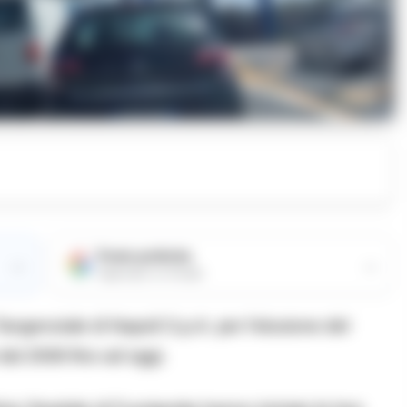
Fonte preferita
→
→
Aggiungici su Google
angenziale di Napoli S.p.A. per l’elusione del
al 2008 fino ad oggi.