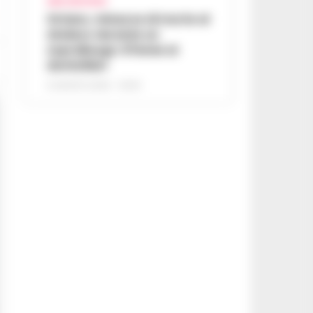
AREA VESUVIANA
Striano, minacce di morte al
sindaco durante un
sopralluogo: 67enne ai
domiciliari
6 AGOSTO 2026 - 09:43