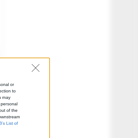
sonal or
ection to
ou may
 personal
out of the
 downstream
B’s List of