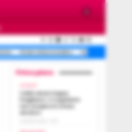
O
tremo
Striano minacce sindaco
Sorrento pizze sequestr
Primo piano
ATTUALITÀ
Caldo senza tregua,
Pregliasco: «L’organismo
non recupera lo stress
termico»
6 AGOSTO 2026 - 10:57