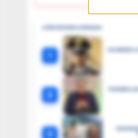
🔥 Più letti della settimana
Carabiniere c
1
Omicidio Luc
2
Castella
3