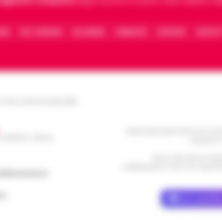
 digitali in Campania
segue anche le notizie il calcio Napoli e 
IONE
FACT CHECKING
COLLABORA
PUBBLICITÀ
NOTIFICHE
CONTATT
le Torre Annunziata (NA)
Questo giornale inoltre non rice
/ Caserta / Sarno
da privati 
Nota: I link esterni indi
pubblicazione. Il sito non risponde 
dellacampania.it
ch
Dove specific