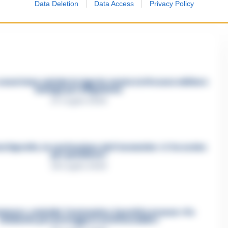
Data Deletion
Data Access
Privacy Policy
asertano suicida in Liguria: anche la Procura militare
indaga per istigazione
27 Luglio 2026
a Esposito, la confessione dell’assassino: «L’ho ucciso
per punizione»
26 Luglio 2026
mmare, omicidio Tommasino, il pentito accusa: «Fu
eliminato per proteggere un intoccabile»