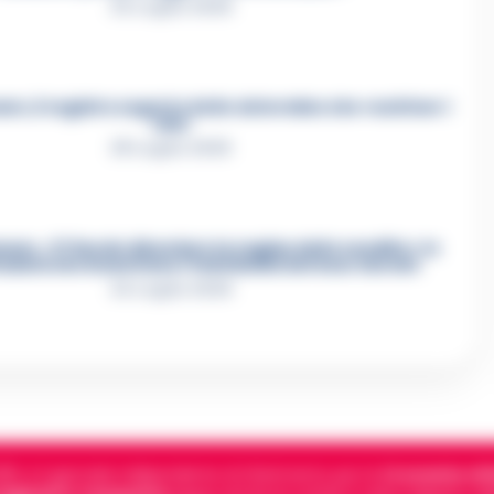
24 Luglio 2026
e, il registro segreto delle determine che «nutriva» i
clan
28 Luglio 2026
re, «Ti faccio diventare la regina delle vendite»: le
azioni che incastrano i fedelissimi del boss Carolei
24 Luglio 2026
5, è il giornale indipendente di riferimento per le
Cronache di 