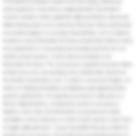
considerati borderline, quelli scomodi, troppo deboli per
avere qualcuno che riesca a rappresentarli. De Andrè è
riuscito sempre a farlo: parlando delle prostitute, dei poveri,
delle transessuali con la canzone Princesa. Sarà certamente
una serata magica, in un luogo straordinario, con un talento
di attore come Antonello De Rosa, la band dei Volta la Carta
ed ovviamente io. Una serata da ricordare perchè non c’è
estate senza musica”. Come nasce la simbiosi con
Antonello De Rosa. “Mi conosceva e quando ha avuto l’idea
di dare una voce, sia recitativa che cantata alle canzoni di
De Andrè, ha pensato a me. Ci siamo conosciuti meglio, c’è
stato un feeling immediato ed abbiamo già rappresentato
questo spettacolo con grande successo in Abruzzo e a
Roma. Replicheremo, ovviamente, anche il successo a
Salerno. Devo dire che Antonello è una persone molto
sensibile e riesce davvero in modo molto sereno a tirar fuori
il meglio dalle persone”. Cosa è possibile fare per evitare di
sentirsi ancora esclusi. “De Andrè dà una grande lezione di