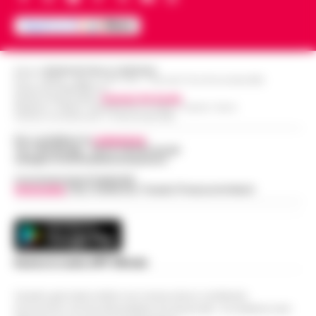
Editore
CRONACHE DELLA CAMPANIA
R.O.C.: 030531 - Reg. N. 1301/ 2016 - Tribunale Torre Annunziata (NA)
Partita IVA IT08642881216
Direttore Responsabile:
Giuseppe Del Gaudio
Redazioni : Scafati / Castellammare di Stabia / Caserta / Sarno
Indirizzo Via Sardoncelli 115 Boscoreale (NA)
Per contattare la
redazione
:
Tel / Whatsapp : 334.12.78.004 email:
web@cronachedellacampania.it
Concessionaria Pubblicità
Vivimedia
| Sky | Addendo | Teads | Presscommtech
Scarica la nostra APP Ufficiale
Questo giornale inoltre non riceve alcun contributo
economico né da enti pubblici né da privati . Si sostiene solo