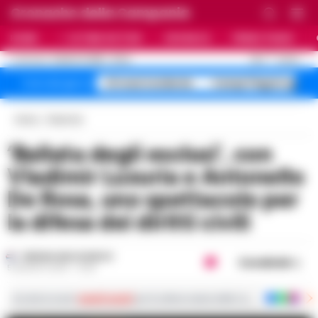
Cronache della Campania
HOME
ULTIME NOTIZIE
CRONACA
PRIMO PIANO
C
28.3
NAPOLI
8 AGOSTO 2026 - 23:24
AGGIORNAMENTO :
A1 maxi incidente
Campi Flegrei sgomb
Temi del giorno
Home
Rubriche
‘Ballata degli esclusi’, con
Vladimir Luxuria e Antonello
De Rosa, uno spettacolo per
la difesa dei diritti civili
REGINA ADA SCARICO
Condividi
5 AGOSTO 2019 - 13:43
Iscriviti ai nostri
canali social
per le ultime notizie dalla Campania con notizi