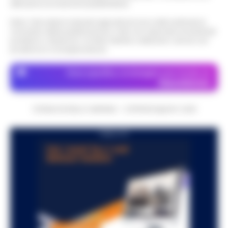
attraverso le inserzioni pubblicitarie.
Nota: I link esterni indicati negli articoli sono stati verificati al
momento della pubblicazione. Il sito non risponde di eventuali
problemi o disservizi: si invita l’utente a utilizzare i servizi con
prudenza e consapevolezza.
Dove specifico, le immagini sono fornite da
Depositphotos
CRONACHE DELLA CAMPANIA - COPYRIGHT@2014-2026
PUBBLICITA