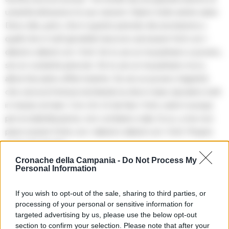
umanità attraverso le sue canzoni. Siamo tutte anime salve.
Devo dire, però, che in questo periodo dà una lezione a
quelli che in tutti gli ambiti riescono ad essere forti con i
deboli e deboli con i forti. Se tu sei un musulmano e povero,
sei un costante pericolo. Se tu sei un musulmano ricco,
allora facciamo affari insieme. Se sei un povero migrante
che cerca la fortuna rischiando la vita in mare, lasciamo tutti
in mezzo al mare. Con chi c’è da fare i forti, vedi in europa
per la redistribuzione, non contiamo nulla. Ecco, a me non
piace essere forte con i deboli e deboli con i forti. Proprio
come De Andrè”.
Cronache della Campania -
Do Not Process My
Personal Information
If you wish to opt-out of the sale, sharing to third parties, or
processing of your personal or sensitive information for
targeted advertising by us, please use the below opt-out
section to confirm your selection. Please note that after your