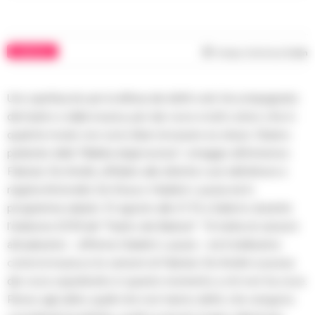
RUBRICHE
Tempo di lettura
2
min
Uno spettacolo per la difesa dei diritti civili. Accompagnato
dal teatro e dalla musica, per dar voce a tutti coloro che in
qualche modo non sono liberi di essere se stessi. Stiamo
parlando della “Ballata degli esclusi”, omaggio all’immenso
Fabrizio De Andrè, affidato alle attente cure dell’attore e
regista Antonello De Rosa e Vladimir Luxuria ed in
programma sabato 10 agosto alle 21.15 a Salerno durante
l’edizione 2019 del “Teatro dei Barbuti”. “Si tratta di canzoni
attualissime – afferma Vladimir Luxuria – ed è bellissimo
come la musica e le canzoni di Fabrizio De Andrè si possa
dar voce soprattutto in questo momento a chi non ha voce.
Penso agli ultimi, quelli che non hanno diritti, che vengono