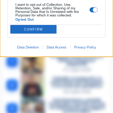
Vladimir luxuria
I want to opt-out of Collection, Use,
Retention, Sale, and/or Sharing of my
Personal Data that Is Unrelated with the
Purposes for which it was collected.
Lascia un commento
Opted Out
CONFIRM
🔥 Più letti della settimana
Data Deletion
Data Access
Privacy Policy
Carabiniere casertano suicida
in Liguria: anche la Procura
1
militare indaga per
istigazione
27 Luglio 2026
Omicidio Luca Esposito, la
confessione dell’assassino:
2
«L’ho ucciso per punizione»
26 Luglio 2026
Castellammare, omicidio
Tommasino, il pentito accusa:
3
«Fu eliminato per proteggere
un intoccabile»