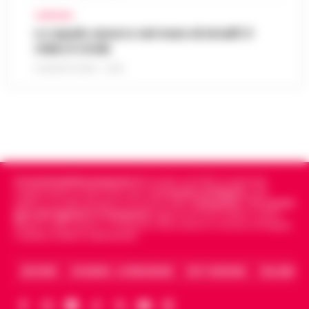
CAMPANIA
Lo squalo azzurro nel mare di Amalfi: il
video è virale
8 AGOSTO 2026 - 13:35
Cronachedellacampania.it
fondato nel 2015, è il giornale
indipendente di riferimento per le
Cronache di Napoli
, sulla
politica, sui fatti del giorno e le storie della
Campania
.
Tra i primi
giornali digitali in Campania
segue anche le notizie il calcio
Napoli e dello sport in Campania. Racconta la Cronaca di Napoli,
Caserta, Avellino e Benevento.
ARCHIVIO
CHI SIAMO – LA REDAZIONE
FACT CHECKING
COLLABORA