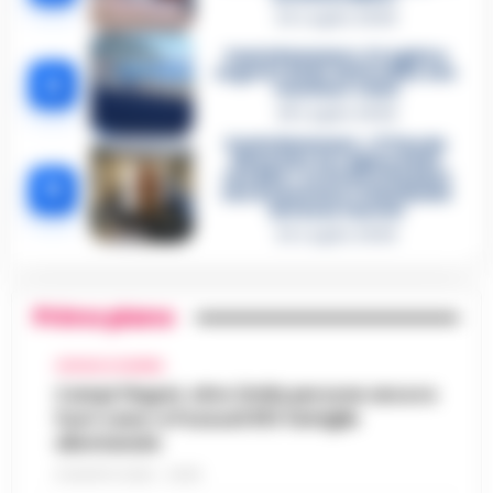
24 Luglio 2026
Castellammare, il registro
segreto delle determine che
4
«nutriva» i clan
28 Luglio 2026
Castellammare, «Ti faccio
diventare la regina delle
vendite»: le intercettazioni
5
che incastrano i fedelissimi
del boss Carolei
24 Luglio 2026
Primo piano
CRONACA FLEGREA
Campi Flegrei, oltre 2mila persone ancora
fuori casa: a Pozzuoli 813 famiglie
allontanate
8 AGOSTO 2026 - 22:56