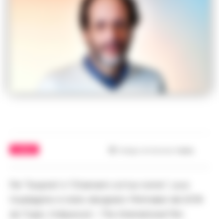
CINEMA
Tempo di lettura
1
min.
Per “Suspiria” e “Chiamami col tuo nome”, Luca
Guadagnino è stato designato Filmmaker del 2018
da “Capri, Hollywood – The International Film