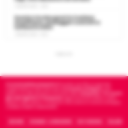
7 AGOSTO 2026 - 22:19
Scontro tra due gozzi in Costiera
Amalfitana, passeggeri costretti a
tuffarsi in mare
7 AGOSTO 2026 - 19:24
PUBBLICITA
Cronachedellacampania.it
fondato nel 2015, è il giornale
indipendente di riferimento per le
Cronache di Napoli
, sulla
politica, sui fatti del giorno e le storie della
Campania
.
Tra i primi
giornali digitali in Campania
segue anche le notizie il calcio
Napoli e dello sport in Campania. Racconta la Cronaca di Napoli,
Caserta, Avellino e Benevento.
ARCHIVIO
CHI SIAMO – LA REDAZIONE
FACT CHECKING
COLLABORA