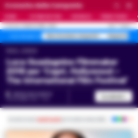
Cronache della Campania
HOME
ULTIME NOTIZIE
CRONACA
PRIMO PIANO
C
25.4
NAPOLI
8 AGOSTO 2026 - 06:32
AGGIORNAMENTO :
falso business sequestri
Sequestro fa
Temi del giorno
Home
Cinema
Luca Guadagnino Filmmaker
2018 per ‘Capri, Hollywood –
The International Film Festival’
REGINA ADA SCARICO
Condividi
26 DICEMBRE 2018 - 17:24
Iscriviti ai nostri
canali social
per le ultime notizie dalla Campania con noti