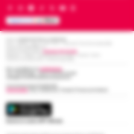
Editore
CRONACHE DELLA CAMPANIA
R.O.C.: 030531 - Reg. N. 1301/ 2016 - Tribunale Torre Annunziata (NA)
Partita IVA IT08642881216
Direttore Responsabile:
Giuseppe Del Gaudio
Redazioni : Scafati / Castellammare di Stabia / Caserta / Sarno
Indirizzo Via Sardoncelli 115 Boscoreale (NA)
Per contattare la
redazione
:
Tel / Whatsapp : 334.12.78.004 email:
web@cronachedellacampania.it
Concessionaria Pubblicità
Vivimedia
| Sky | Addendo | Teads | Presscommtech
Scarica la nostra APP Ufficiale