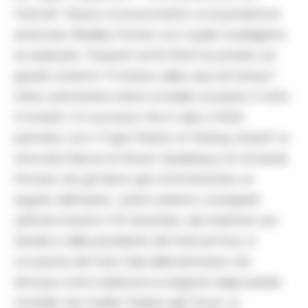
Festival”. Stesso riconoscimento va al produttore
americano Bradley Fischer con il quale Guadagnino
ha realizzato “Suspiria” ed Eli Roth ha portato sul
grande schermo “Il mistero della casa nel tempo”
(oltre centotrenta milioni di dollari incassati in tutto
il mondo). Un successo che è valso a Roth,
premiato con il “Capri Master of Fantasy Award”, la
rinnovata fiducia di Steven Spielberg e di Universal
Pictures che gli hanno già commissionato un
seguito dell’opera. I premi saranno consegnati
sull’Isola Azzurra il 30 dicembre, dal chairman Lee
Daniels e dalla presidente del Festival Noa, in
occasione del Gran Gala della kermesse che
anticipa come tradizione la stagione degli awards
mondiali, dai Golden Globes agli Oscar. La