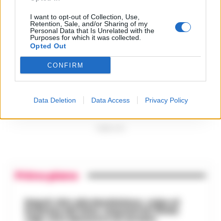
24 Luglio 2026
I want to opt-out of Collection, Use,
Castellammare, il registro
Retention, Sale, and/or Sharing of my
segreto delle determine
4
Personal Data that Is Unrelated with the
che «nutriva» i clan
Purposes for which it was collected.
28 Luglio 2026
Opted Out
Castellammare, «Ti faccio
diventare la regina delle
CONFIRM
vendite»: le intercettazioni
5
che incastrano i fedelissimi
del boss Carolei
24 Luglio 2026
Data Deletion
Data Access
Privacy Policy
PUBBLICITA
Primo piano
Napoli, bitz alla Maddalena, colpo al
business del falso: sequestrati 3mila
capi, otto denunce e un arresto