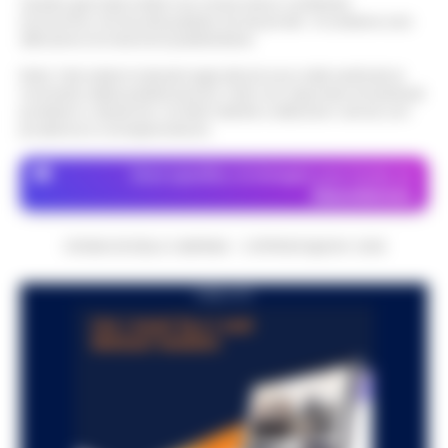
Questo giornale inoltre non riceve alcun contributo
economico né da enti pubblici né da privati . Si sostiene solo
attraverso le inserzioni pubblicitarie.
Nota: I link esterni indicati negli articoli sono stati verificati al
momento della pubblicazione. Il sito non risponde di eventuali
problemi o disservizi: si invita l’utente a utilizzare i servizi con
prudenza e consapevolezza.
Dove specifico, le immagini sono fornite da
Depositphotos
CRONACHE DELLA CAMPANIA - COPYRIGHT@2014-2026
PUBBLICITA