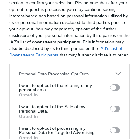
TAGS
Capri
Cinema
Premi
section to confirm your selection. Please note that after your
opt-out request is processed you may continue seeing
interest-based ads based on personal information utilized by
Lascia un commento
us or personal information disclosed to third parties prior to
your opt-out. You may separately opt-out of the further
disclosure of your personal information by third parties on the
IAB’s list of downstream participants. This information may
🔥 Più letti della settimana
also be disclosed by us to third parties on the
IAB’s List of
Downstream Participants
that may further disclose it to other
Carabiniere casertano
third parties.
suicida in Liguria: anche la
1
Procura militare indaga per
Personal Data Processing Opt Outs
istigazione
27 Luglio 2026
I want to opt-out of the Sharing of my
personal data.
Omicidio Luca Esposito, la
Opted In
confessione dell’assassino:
2
«L’ho ucciso per punizione»
I want to opt-out of the Sale of my
26 Luglio 2026
Personal Data.
Opted In
Castellammare, omicidio
Tommasino, il pentito
3
accusa: «Fu eliminato per
I want to opt-out of processing my
proteggere un intoccabile»
Personal Data for Targeted Advertising.
Opted In