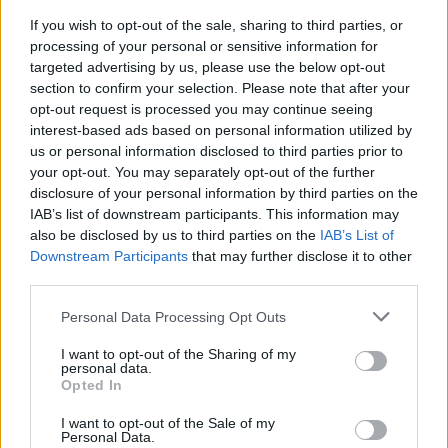
If you wish to opt-out of the sale, sharing to third parties, or
TI POTREBBE INTERESSARE
processing of your personal or sensitive information for
Castellammare, occupazioni abusive,
targeted advertising by us, please use the below opt-out
morosità e sgomberi bloccati: il capitolo
section to confirm your selection. Please note that after your
sugli alloggi che pesa sullo scioglimento del
opt-out request is processed you may continue seeing
Comune
interest-based ads based on personal information utilized by
us or personal information disclosed to third parties prior to
your opt-out. You may separately opt-out of the further
disclosure of your personal information by third parties on the
IAB’s list of downstream participants. This information may
Lascia un commento
also be disclosed by us to third parties on the
IAB’s List of
Downstream Participants
that may further disclose it to other
third parties.
🔥 Più letti della settimana
Personal Data Processing Opt Outs
Carabiniere casertano suicida
I want to opt-out of the Sharing of my
in Liguria: anche la Procura
personal data.
1
militare indaga per
Opted In
istigazione
27 Luglio 2026
I want to opt-out of the Sale of my
Personal Data.