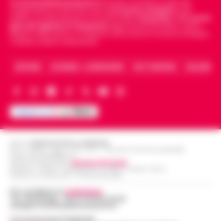
Cronachedellacampania.it
fondato nel 2015, è il giornale
indipendente di riferimento per le
Cronache di Napoli
, sulla
politica, sui fatti del giorno e le storie della
Campania
.
Tra i primi
giornali digitali in Campania
segue anche le notizie il calcio
Napoli e dello sport in Campania. Racconta la Cronaca di Napoli,
Caserta, Avellino e Benevento.
ARCHIVIO
CHI SIAMO – LA REDAZIONE
FACT CHECKING
COLLABORA
Editore
CRONACHE DELLA CAMPANIA
R.O.C.: 030531 - Reg. N. 1301/ 2016 - Tribunale Torre Annunziata (NA)
Partita IVA IT08642881216
Direttore Responsabile:
Giuseppe Del Gaudio
Redazioni : Scafati / Castellammare di Stabia / Caserta / Sarno
Indirizzo Via Sardoncelli 115 Boscoreale (NA)
Per contattare la
redazione
:
Tel / Whatsapp : 334.12.78.004 email:
web@cronachedellacampania.it
Concessionaria Pubblicità