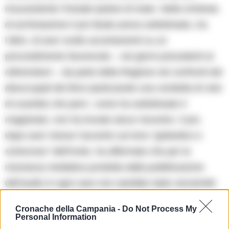
insussistente l’iniziale ipotesi di reato. Nella richiesta
di archiviazione il pm Buda aveva sottolineato, tra
l’altro, di aver svolto accertamenti su un
provvedimento favorevole – nei giorni precedenti al
referendum – da parte della Regione nei confronti dei
disoccupati dei Bros ipotizzando una condotta di voto
di scambio che pero’, come ha sottolineato il
magistrato, non ha trovato alcun riscontro. Il pm,
dopo aver messo l’accento sul tono ”goliardico e
scherzoso” dell’invito, ha affermato che per la
risonanza mediatica prodotta dalla pubblicazione
dell’audio in ogni caso non sarebbe stato verosimile
che qualcuno degli amministratori desse seguito
Cronache della Campania -
Do Not Process My
all’invito.
Personal Information