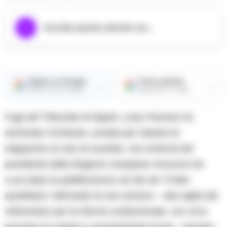
Ascolta questo articolo ora...
Seguici su Google
Fonte preferita
→
→
Ricevi le nostre notizie
Aggiungici su Google
Il gip del Tribunale di
Napoli,
Luisa Toscano ha
archiviato l’inchiesta, avviata per l’ipotesi di
istigazione al voto di scambio, nei confronti del
presidente della Regione Campania Vincenzo De
Luca dopo la pubblicazione sul sito de ”Il fatto
quotidiano” dell’audio di una riunione – alla vigilia del
referendum per la riforma costituzionale, con circa
trecento tra sindaci e amministratori locali – durante