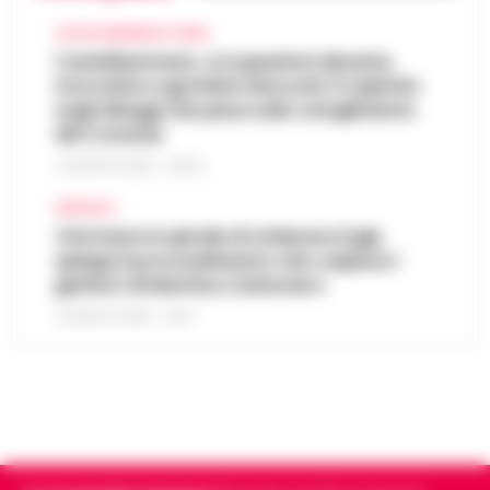
CASTELLAMMARE DI STABIA
Castellammare, occupazioni abusive,
morosità e sgomberi bloccati: il capitolo
sugli alloggi che pesa sullo scioglimento
del Comune
6 AGOSTO 2026 - 06:54
AFRAGOLA
«Fermare la spirale di violenza»:il gip
spiega il provvedimento che colpisce i
genitori di Martina Carbonaro
5 AGOSTO 2026 - 18:37