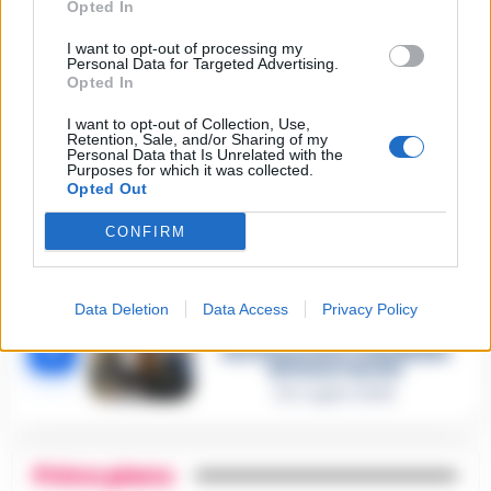
Opted In
Omicidio Luca Esposito, la
confessione dell’assassino:
2
«L’ho ucciso per punizione»
I want to opt-out of processing my
Personal Data for Targeted Advertising.
26 Luglio 2026
Opted In
Castellammare, omicidio
Tommasino, il pentito accusa:
I want to opt-out of Collection, Use,
3
«Fu eliminato per proteggere
Retention, Sale, and/or Sharing of my
un intoccabile»
Personal Data that Is Unrelated with the
Purposes for which it was collected.
24 Luglio 2026
Opted Out
Castellammare, il registro
segreto delle determine che
CONFIRM
4
«nutriva» i clan
28 Luglio 2026
Castellammare, «Ti faccio
Data Deletion
Data Access
Privacy Policy
diventare la regina delle
vendite»: le intercettazioni
5
che incastrano i fedelissimi
del boss Carolei
24 Luglio 2026
Primo piano