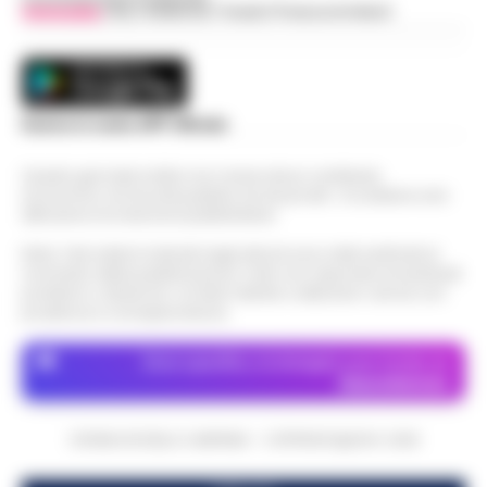
Vivimedia
| Sky | Addendo | Teads | Presscommtech
Scarica la nostra APP Ufficiale
Questo giornale inoltre non riceve alcun contributo
economico né da enti pubblici né da privati . Si sostiene solo
attraverso le inserzioni pubblicitarie.
Nota: I link esterni indicati negli articoli sono stati verificati al
momento della pubblicazione. Il sito non risponde di eventuali
problemi o disservizi: si invita l’utente a utilizzare i servizi con
prudenza e consapevolezza.
Dove specifico, le immagini sono fornite da
Depositphotos
CRONACHE DELLA CAMPANIA - COPYRIGHT@2014-2026