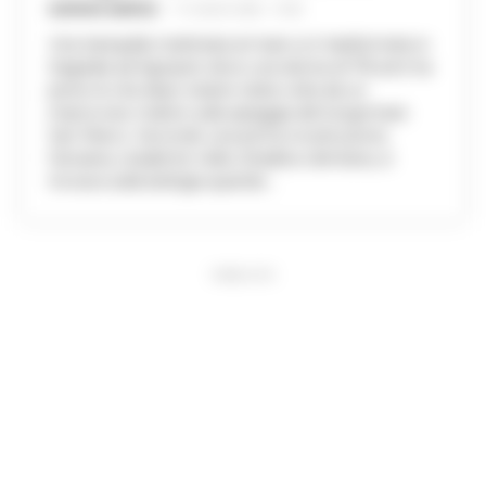
GUSTAVO GENTILE
-
17 LUGLIO 2026 - 15:40
Una tranquilla mattinata al mare si è trasformata in
tragedia ad Agropoli, dove una donna di 78 anni ha
perso la vita dopo essere stata colta da un
improvviso malore sulla spiaggia del lungomare
San Marco. Secondo una prima ricostruzione,
l'anziana, residente nella cittadina cilentana, si
trovava sulla battigia quando...
PUBBLICITA