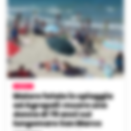
CILENTO
Malore fatale in spiaggia
ad Agropoli: muore una
donna di 78 anni sul
lungomare San Marco