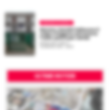
MARANO DI NAPOLI
Marano, banditi falliscono il
colpo e fuggono attraverso
l’asilo: paura per i bimbi
REGINA ADA SCARICO
-
23 MAGGIO 2018 - 08:20
ULTIME NOTIZIE