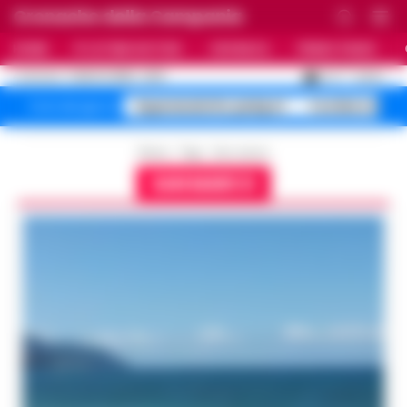
Cronache della Campania
HOME
ULTIME NOTIZIE
CRONACA
PRIMO PIANO
C
27.3
NAPOLI
7 AGOSTO 2026 - 22:19
AGGIORNAMENTO :
Superenalotto jackpot
Costiera Amal
Temi del giorno
Home
Tags
San marco
SAN MARCO