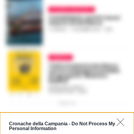
SALERNO E PROVINCIA
Castellabate, partiti i lavori
al porto di San Marco
A. CARLINO
-
17 DICEMBRE 2020 - 13:58
RUBRICHE
Teatro in piazza San Marco
con la Compagnia Instabile
di Agropoli in ‘Miseria e
Nobiltà’
REGINA ADA SCARICO
-
24 LUGLIO 2019 - 09:54
PUBBLICITA
Cronache della Campania -
Do Not Process My
Personal Information