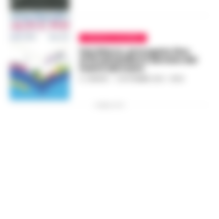
CRONACA SALERNO
San Marco, prorogato fino
al 15 settembre il servizio del
metrò del mare
A. CARLINO
-
3 SETTEMBRE 2021 - 18:09
PUBBLICITA