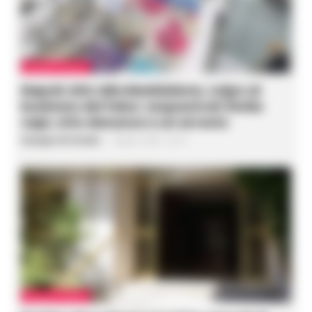
CRONACA NAPOLI
Napoli, bitz alla Maddalena, colpo al
business del falso: sequestrati 3mila
capi, otto denunce e un arresto
Giuseppe Del Gaudio
-
7 Agosto 2026 - 22:19
CRONACA NAPOLI