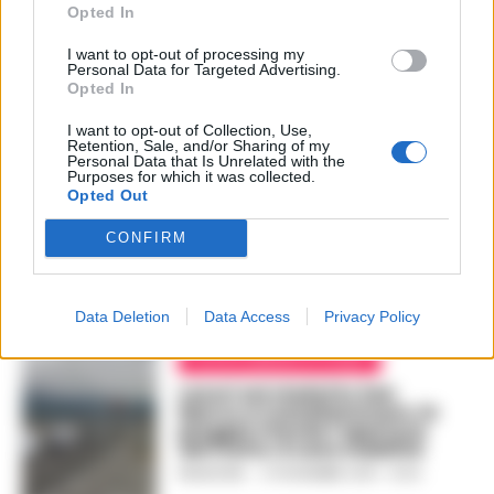
tra le zone costiere e il
Opted In
centro storico
REGINA ADA SCARICO
-
I want to opt-out of processing my
11 LUGLIO 2019 - 16:15
Personal Data for Targeted Advertising.
Opted In
I want to opt-out of Collection, Use,
Retention, Sale, and/or Sharing of my
ATTUALITÀ
Personal Data that Is Unrelated with the
Purposes for which it was collected.
Statale sorrentina: conclusa
Opted Out
la sperimentazione del
dispositivo sul viadotto ‘San
CONFIRM
Marco’
LA REDAZIONE
-
16 GENNAIO 2019 - 20:29
Data Deletion
Data Access
Privacy Policy
CASTELLAMMARE DI STABIA
Lavori sul viadotto San
Marco a Castellammare, la
pioggia ritarda l’apertura
del tratto: è caos viabilità
REDAZIONE
-
27 NOVEMBRE 2018 - 10:30