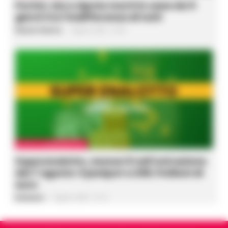
Portici, zia e nipote morti in casa da 5
giorni tra l’indifferenza di tutti
Rosaria Federico
-
7 Agosto 2026 - 21:49
LOTTO E SUPERENALOTTO
Superenalotto, nessun 6 nell’estrazione
del 7 agosto: il jackpot a 206,7milioni di
euro
Redazione
-
7 Agosto 2026 - 21:16