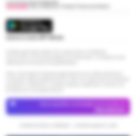
Concessionaria Pubblicità
Vivimedia
| Sky | Addendo | Teads | Presscommtech
Scarica la nostra APP Ufficiale
Questo giornale inoltre non riceve alcun contributo
economico né da enti pubblici né da privati . Si sostiene solo
attraverso le inserzioni pubblicitarie.
Nota: I link esterni indicati negli articoli sono stati verificati al
momento della pubblicazione. Il sito non risponde di eventuali
problemi o disservizi: si invita l’utente a utilizzare i servizi con
prudenza e consapevolezza.
Dove specifico, le immagini sono fornite da
Depositphotos
CRONACHE DELLA CAMPANIA - COPYRIGHT@2014-2026