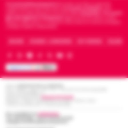
Cronachedellacampania.it
fondato nel 2015, è il giornale
indipendente di riferimento per le
Cronache di Napoli
, sulla
politica, sui fatti del giorno e le storie della
Campania
.
Tra i primi
giornali digitali in Campania
segue anche le notizie il calcio
Napoli e dello sport in Campania. Racconta la Cronaca di Napoli,
Caserta, Avellino e Benevento.
ARCHIVIO
CHI SIAMO – LA REDAZIONE
FACT CHECKING
COLLABORA
Editore
CRONACHE DELLA CAMPANIA
R.O.C.: 030531 - Reg. N. 1301/ 2016 - Tribunale Torre Annunziata (NA)
Partita IVA IT08642881216
Direttore Responsabile:
Giuseppe Del Gaudio
Redazioni : Scafati / Castellammare di Stabia / Caserta / Sarno
Indirizzo Via Sardoncelli 115 Boscoreale (NA)
Per contattare la
redazione
:
Tel / Whatsapp : 334.12.78.004 email:
web@cronachedellacampania.it