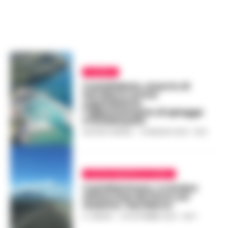
CILENTO
Castellabate, al porto di
San Marco arriva
Legambiente:
l’appuntamento di spiagge
e fondali puliti
GUSTAVO GENTILE
-
10 MAGGIO 2024 - 18:10
CASTELLAMMARE DI STABIA
Castellammare, a ottobre
ultima fase dei lavori sul
viadotto ‘San Marco’
A. CARLINO
-
30 SETTEMBRE 2023 - 08:17