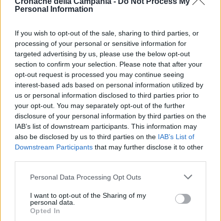
Cronache della Campania -
Do Not Process My
Personal Information
CRONACA NAPOLI
If you wish to opt-out of the sale, sharing to third parties, or
Massa Lubrense: i video del
ritrovamento del piccolo
processing of your personal or sensitive information for
Gennaro
targeted advertising by us, please use the below opt-out
REDAZIONE
-
3 FEBBRAIO 2023 - 15:24
section to confirm your selection. Please note that after your
opt-out request is processed you may continue seeing
interest-based ads based on personal information utilized by
us or personal information disclosed to third parties prior to
your opt-out. You may separately opt-out of the further
disclosure of your personal information by third parties on the
CRONACA NAPOLI
IAB’s list of downstream participants. This information may
Massa Lubrense, ritrovato il
also be disclosed by us to third parties on the
IAB’s List of
piccolo Gennaro
Downstream Participants
that may further disclose it to other
REDAZIONE
-
3 FEBBRAIO 2023 - 14:41
third parties.
Personal Data Processing Opt Outs
PUBBLICITA
I want to opt-out of the Sharing of my
personal data.
Opted In