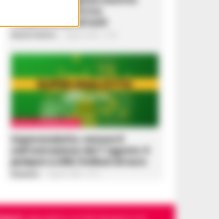
casa da 5 giorni tra
l’indifferenza di tutti
Rosaria Federico
-
7 Agosto 2026 - 21:49
LOTTO E SUPERENALOTTO
Superenalotto, nessun 6
nell’estrazione del 7 agosto: il
jackpot a 206,7milioni di euro
Redazione
-
7 Agosto 2026 - 21:16
Napoli
, sulla politica, sui fatti del giorno e le