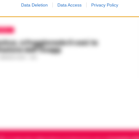
Data Deletion
Data Access
Privacy Policy
APOLI
irus, a Poggioreale 0 casi: la
azione dell’Osapp
 MAGGIO 2020 - 14:12
5, è il giornale indipendente di riferimento per le
Cronache di 