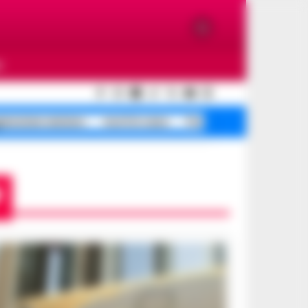
O
ressione anziano
morti in casa
Portici morti in
P