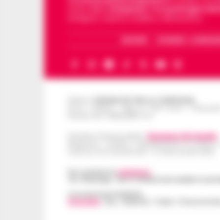
storie della
Campania
.
Tra i primi giornali
di Napoli, Caserta, Avellino e Benevento.
ARCHIVIO
CHI SIAMO – LA REDAZ
Editore
CRONACHE DELLA CAMPANIA
R.O.C.: 030531 - Reg. N. 1301/ 2016 - Tribuna
Partita IVA IT08642881216
Direttore Responsabile:
Giuseppe Del Gaudio
Redazioni : Scafati / Castellammare di Stabia 
Indirizzo Via Sardoncelli 115 Boscoreale (NA)
Per contattare la
redazione
:
Tel / Whatsapp : 334.12.78.004 email: web@cronache
Concessionaria Pubblicità
Vivimedia
| Sky | Addendo | Teads | Presscommte