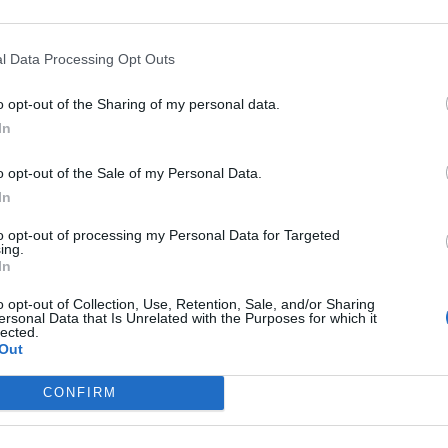
ose per migliorare le carceri’
0 GIUGNO 2020 - 07:08
l Data Processing Opt Outs
APOLI
o opt-out of the Sharing of my personal data.
à ‘in presenza’ per i boss del carcere di
In
eale. L’Osapp rivendica ‘l’importanza
ere’
o opt-out of the Sale of my Personal Data.
In
5 MAGGIO 2020 - 17:53
to opt-out of processing my Personal Data for Targeted
ing.
In
 i detenuti di ‘buona condotta’
o opt-out of Collection, Use, Retention, Sale, and/or Sharing
ersonal Data that Is Unrelated with the Purposes for which it
heranno il carcere di Poggioreale
lected.
Out
2 MAGGIO 2020 - 15:02
PUBBLICITA
CONFIRM