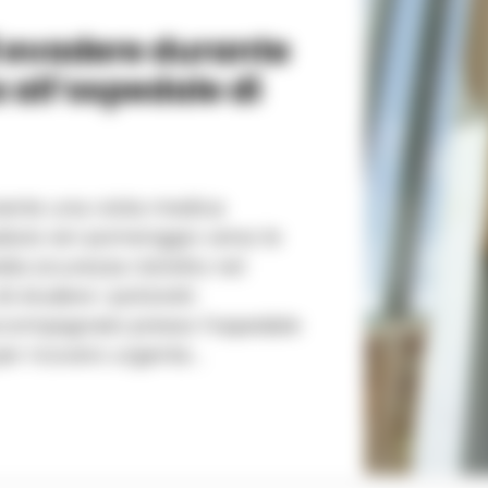
i evadere durante
 all’ospedale di
ante una visita medica
aduto ieri pomeriggio verso le
i eludere i poliziotti
accompagnato presso l'ospedale
r ricovero urgente....