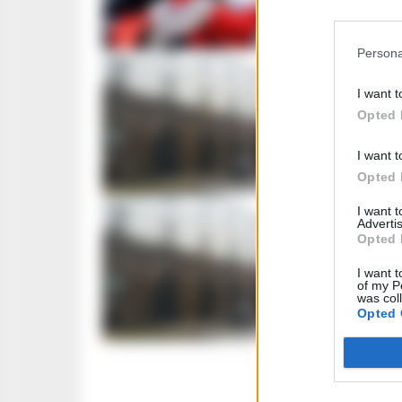
coraggi
REDAZIONE
-
3
Persona
CRONACA N
I want t
Maturit
Opted 
Poggior
del sap
I want t
Opted 
REDAZIONE
-
2
I want 
Advertis
CRONACA
Opted 
Napoli,
I want t
of my P
sanific
was col
Opted 
REDAZIONE
-
1