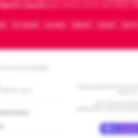
 digitali in Campania
segue anche le notizie il calcio Napoli e 
IONE
FACT CHECKING
COLLABORA
PUBBLICITÀ
NOTIFICHE
CONTATT
le Torre Annunziata (NA)
Questo giornale inoltre non rice
/ Caserta / Sarno
da privati 
Nota: I link esterni indi
pubblicazione. Il sito non risponde 
dellacampania.it
ch
Dove specific