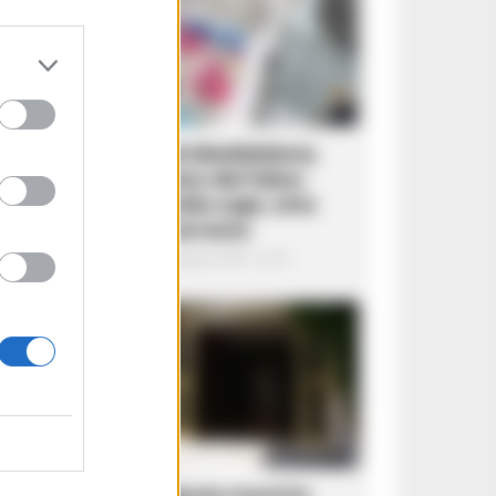
CRONACA NAPOLI
Napoli, bitz alla Maddalena,
colpo al business del falso:
sequestrati 3mila capi, otto
denunce e un arresto
Giuseppe Del Gaudio
-
7 Agosto 2026 - 22:19
CRONACA NAPOLI
Portici, zia e nipote morti in