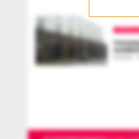
CRONACA N
Coronav
soddisf
REDAZIONE
-
3
Cronachedellacampania.it
fondato nel 201