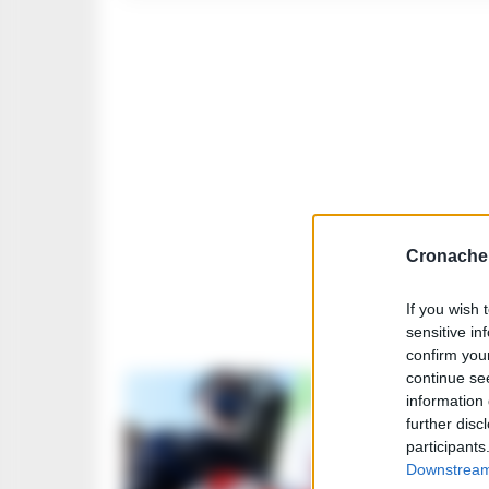
Cronache 
If you wish 
sensitive in
confirm you
continue se
information 
further disc
CAMPANIA
participants
Castald
Downstream 