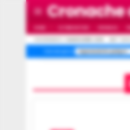
Cronache 
HOME
ULTIME NOTIZIE
CRONACA
P
C
AGGIORNAMENTO :
7 AGOSTO 2026 - 22:19
26.5
NAPO
Superenalotto jackpot
Temi del giorno