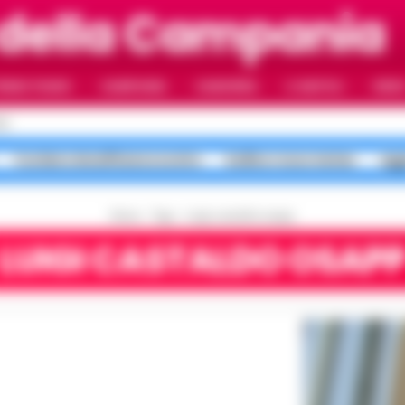
della Campania
RIMO PIANO
CAMPANIA
CAMORRA
IL NAPOLI
VIDE
LI
Costiera Amalfitana scontro
bollino rosso meteo
agg
Home
Tags
Luigi castaldo osapp
LUIGI CASTALDO OSAP