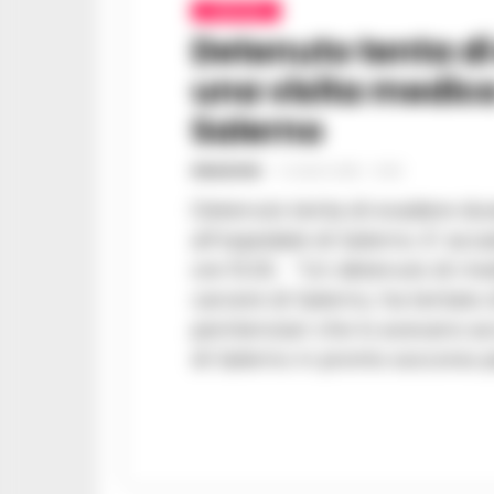
CAMPANIA
Detenuto tenta d
una visita medica
Salerno
REDAZIONE
-
5 LUGLIO 2020 - 10:40
Detenuto tenta di evadere dur
all'ospedale di Salerno. E' acc
ore 15.30. "Un detenuto di media sicurezza ristretto nel
carcere di Salerno, ha tentato d
penitenziari che lo avevano 
di Salerno in pronto soccorso pe