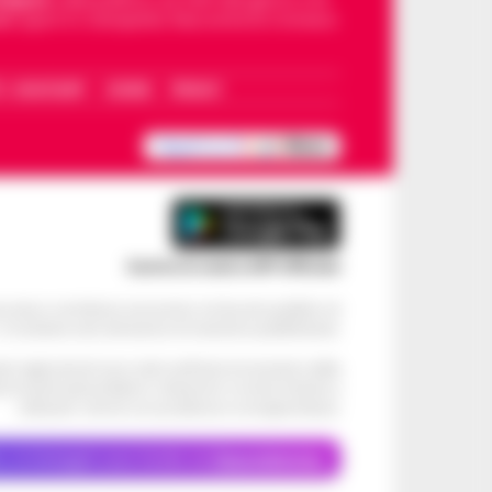
dello sport in Campania. Racconta la Cronaca
I – WHATSAPP
COOKIE
PRIVACY
Scarica la nostra APP Ufficiale
ve alcun contributo economico né da enti pubblici né
. Si sostiene solo attraverso le inserzioni pubblicitarie.
cati negli articoli sono stati verificati al momento della
di eventuali problemi o disservizi: si invita l’utente a
utilizzare i servizi con prudenza e consapevolezza.
o, le immagini sono fornite da
Depositphotos