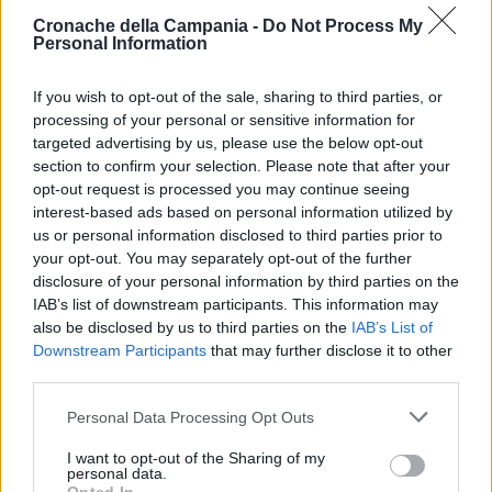
Cronache della Campania -
Do Not Process My
Personal Information
RIPRODUZIONE RISERVATA
TAGS
Superenalotto
If you wish to opt-out of the sale, sharing to third parties, or
processing of your personal or sensitive information for
targeted advertising by us, please use the below opt-out
section to confirm your selection. Please note that after your
Apri commenti (1)
opt-out request is processed you may continue seeing
interest-based ads based on personal information utilized by
us or personal information disclosed to third parties prior to
Commenti
(1)
your opt-out. You may separately opt-out of the further
disclosure of your personal information by third parties on the
IAB’s list of downstream participants. This information may
also be disclosed by us to third parties on the
IAB’s List of
Amato Cesare
ha detto:
Downstream Participants
that may further disclose it to other
third parties.
9 Giugno 2026 - 22:50 alle 22:50
Personal Data Processing Opt Outs
Interessante notizia sul jackpot che
I want to opt-out of the Sharing of my
ancora non c’è vincitorie; mi pare
personal data.