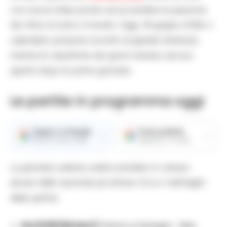
con nuove sfide pronte ad accendere la passione
dei tifosi di tutto il mondo. Oggi, 16 giugno 2026, il
calendario propone incontri di grande interesse,
mentre le classifiche dei gironi restano ancora
aperte dopo le prime giornate.
Le partite in programma oggi
Seguici su Google
Fonte preferita
→
→
Ricevi le nostre notizie
Aggiungici su Google
La giornata odierna vedrà scendere in campo
alcune delle nazionali più attese. Ecco il dettaglio
delle partite:
Ore 21:00 (Girone I):
France vs Senegal –
New