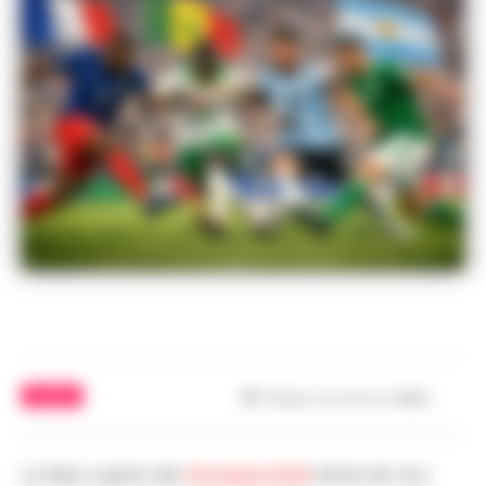
CALCIO
Tempo di lettura
1
min.
La fase a gironi dei
Mondiali 2026
entra nel vivo