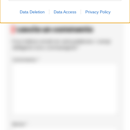
Data Deletion
Data Access
Privacy Policy
Lascia un commento
Il tuo indirizzo email non sarà pubblicato.
I campi
obbligatori sono contrassegnati
*
Commento
*
Nome
*