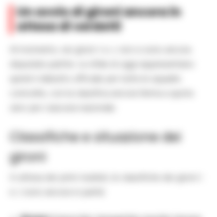
Un avvio di gironi ancora in
attesa di verdetti
Al momento, nei gironi I e J, non si sono ancora
disputate partite. Le sfide di oggi rappresentano
quindi il debutto ufficiale per tutte le squadre
coinvolte, con la classifica ancora ferma a quota
zero per ciascuna nazionale.
Classifiche e situazione dei
gironi
In attesa dei primi risultati, le classifiche dei gironi I
e J sono ancora in parità: