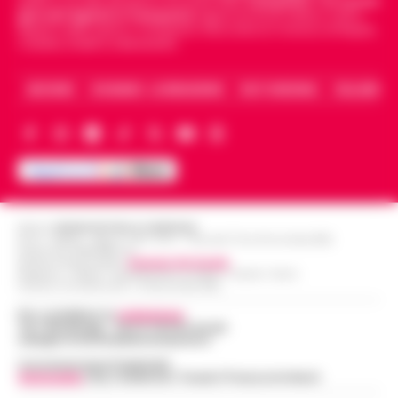
politica, sui fatti del giorno e le storie della
Campania
.
Tra i primi
giornali digitali in Campania
segue anche le notizie il calcio
Napoli e dello sport in Campania. Racconta la Cronaca di Napoli,
Caserta, Avellino e Benevento.
ARCHIVIO
CHI SIAMO – LA REDAZIONE
FACT CHECKING
COLLABORA
Editore
CRONACHE DELLA CAMPANIA
R.O.C.: 030531 - Reg. N. 1301/ 2016 - Tribunale Torre Annunziata (NA)
Partita IVA IT08642881216
Direttore Responsabile:
Giuseppe Del Gaudio
Redazioni : Scafati / Castellammare di Stabia / Caserta / Sarno
Indirizzo Via Sardoncelli 115 Boscoreale (NA)
Per contattare la
redazione
:
Tel / Whatsapp : 334.12.78.004 email:
web@cronachedellacampania.it
Concessionaria Pubblicità
Vivimedia
| Sky | Addendo | Teads | Presscommtech