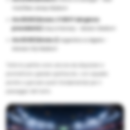
York/New Jersey Stadium
Ore 00:00 (Girone I, 17:00 PT del giorno
precedente):
Iraq vs Norway –
Boston Stadium
Ore 03:00 (Girone J):
Argentina vs Algeria –
Kansas City Stadium
Tutte le partite sono ancora da disputare e
promettono grande spettacolo, con squadre
pronte a giocarsi punti fondamentali per il
passaggio del turno.