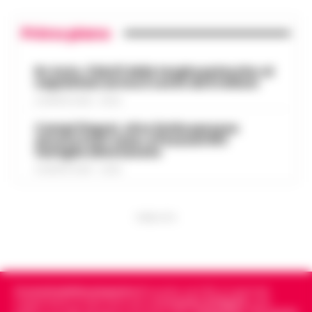
Primo piano
Rc Auto, il bluff delle targhe polacche: ai
napoletani arriva il conto da 5 milioni
9 AGOSTO 2026 - 06:20
Campi Flegrei, oltre 2mila persone
ancora fuori casa: a Pozzuoli 813
famiglie allontanate
8 AGOSTO 2026 - 22:56
PUBBLICITA
Cronachedellacampania.it
fondato nel 2015, è il giornale
indipendente di riferimento per le
Cronache di Napoli
, sulla