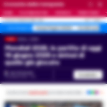
Cronache della Campania
HOME
ULTIME NOTIZIE
CRONACA
PRIMO PIANO
C
31.2
NAPOLI
10 AGOSTO 2026 - 10:14
AGGIORNAMENTO :
Campi Flegrei sfollati
botulino panino
Temi del giorno
Home
Calcio
LIVE
Mondiali 2026, le partite di oggi
16 giugno 2026 e sintesi di
quelle già giocate
MATTEO SETARO
Condividi
16 GIUGNO 2026 - 12:12
Iscriviti ai nostri
canali social
per le ultime notizie dalla Campania con noti