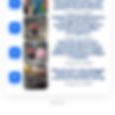
2
dettagli del mercimonio
politico a Castel Volturno
5 Agosto 2026
Il giallo di Costantino Russo
tra segreti, rimorsi e
domande senza risposta:
3
perché non era video
sorvegliato?
5 Agosto 2026
Morto in carcere per
Costantino Russo: si era
appena pentito. E’ il figlio
4
del boss dei Casalesi Peppe
o’ Padrino
4 Agosto 2026
Blitz di notte sulla spiaggia
di Nerano: sequestrati i
5
tavoli nel ristorante dei Vip
8 Agosto 2026
PUBBLICITA