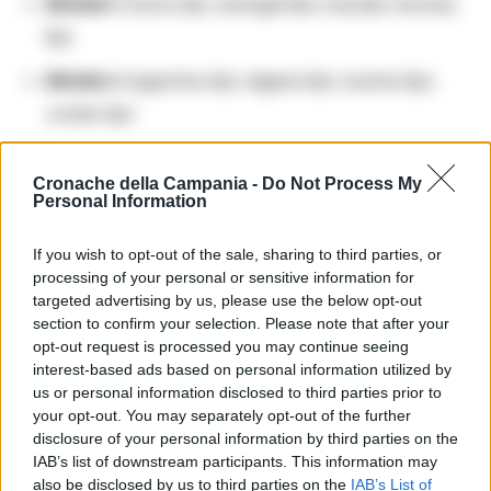
Girone I:
France 0pt, Senegal 0pt, Iraq 0pt, Norway
0pt
Girone J:
Argentina 0pt, Algeria 0pt, Austria 0pt,
Jordan 0pt
Le partite di oggi saranno decisive per delineare le
Cronache della Campania -
Do Not Process My
Personal Information
prime gerarchie e dare il via alla corsa verso la
qualificazione agli ottavi di finale.
If you wish to opt-out of the sale, sharing to third parties, or
processing of your personal or sensitive information for
targeted advertising by us, please use the below opt-out
TAGS
Calendario mondiali
Mondiali 2026
section to confirm your selection. Please note that after your
opt-out request is processed you may continue seeing
Partite mondiali
Risultati mondiali
interest-based ads based on personal information utilized by
us or personal information disclosed to third parties prior to
Apri commenti (1)
your opt-out. You may separately opt-out of the further
disclosure of your personal information by third parties on the
IAB’s list of downstream participants. This information may
also be disclosed by us to third parties on the
IAB’s List of