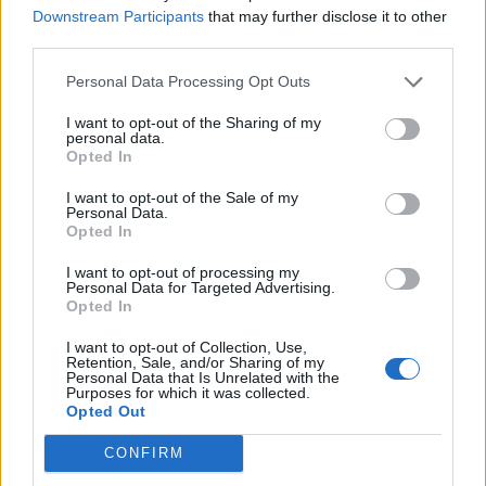
Commenti
(1)
Downstream Participants
that may further disclose it to other
third parties.
Personal Data Processing Opt Outs
Germano04
ha detto:
I want to opt-out of the Sharing of my
16 Giugno 2026 - 16:50 alle 16:50
personal data.
Opted In
Lepartite dioggi sembrano
I want to opt-out of the Sale of my
equilibrate, sara interessante vedere
Personal Data.
Opted In
come le squ4dre affronterà il
I want to opt-out of processing my
debutto e quali verdetti usciranno0
Personal Data for Targeted Advertising.
dai gironi,,, mi aspetto qualik sorpresa
Opted In
e prestazioni variabli; sopratutto la
I want to opt-out of Collection, Use,
Retention, Sale, and/or Sharing of my
nazionali meno attese pare che non
Personal Data that Is Unrelated with the
Purposes for which it was collected.
essera pronte. Il calendario senza
Opted Out
punti fa più confusione e la paura è
CONFIRM
che risultati strani.