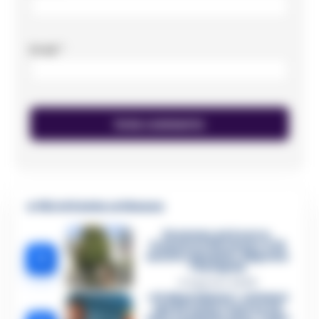
Email
*
🔥 Più letti della settimana
Dramma ad Acerra,
Francesco Pio muore a 19
1
anni in ospedale: disposta
l’autopsia
4 Agosto 2026
«Ci disarmiamo»: cellulari
spenti come i narcos ed
euro contati in auto. Tutti i