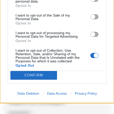
21 Marzo 2025 - 14:11 alle 14:11
personal data.
Opted In
L’evento sembra essere molto
I want to opt-out of the Sale of my
interessante e coinvolgente per i
Personal Data.
Opted In
partecipanti, ma mi chiedo se le
decisioni che verrano prese realmente
I want to opt-out of processing my
Personal Data for Targeted Advertising.
avran un impatto sulle città e se
Opted In
saranno seguiti azioni concrete per
I want to opt-out of Collection, Use,
migliorare la situazione urbana.
Retention, Sale, and/or Sharing of my
Personal Data that Is Unrelated with the
Purposes for which it was collected.
Opted Out
CONFIRM
Lascia un commento
Data Deletion
Data Access
Privacy Policy
Il tuo indirizzo email non sarà pubblicato.
I campi
obbligatori sono contrassegnati
*
Commento
*