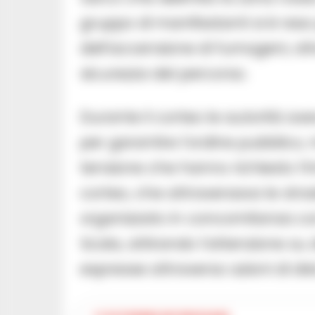
gruppo di manifestanti si è reso
dell’accensione di fumogeni, ol
sicurezza del percorso.
Durante il corteo le autorità av
per garantire l’ordine pubblico,
tensione che hanno richiesto l’int
corteo, che attraversava le stra
organizzato in concomitanza co
Scala, attirando l’attenzione su
espresse attraverso azioni di dis