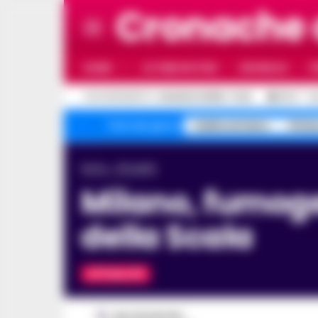
Cronache
HOME
ULTIME NOTIZIE
CRONACA
P
C
AGGIORNAMENTO :
6 AGOSTO 2026 - 11:42
30.3
N
Caldo estremo
Stria
Temi del giorno
Home
Attualità
Milano, fumogeni e petardi alla zona rossa prima
della Scala
ATTUALITÀ
MATTEO SETARO