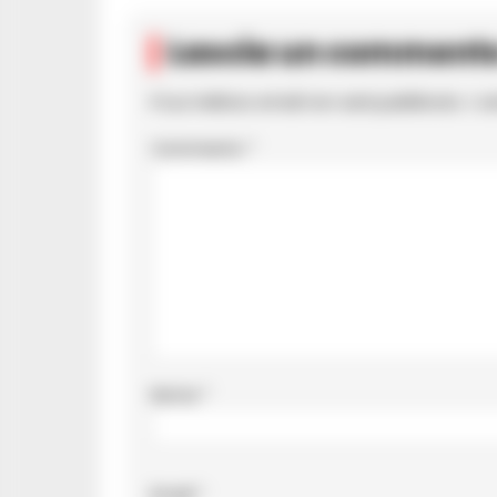
Lascia un comment
Il tuo indirizzo email non sarà pubblicato.
I c
Commento
*
Nome
*
Email
*