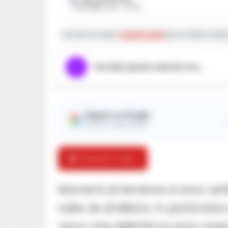
7 DICEMBRE 2024 - 20:39
Iscriviti ai nostri
canali social
per le ultime notiz
Ascolta questo articolo ora...
Seguici su Google
Ricevi le nostre notizie
🎬 Guarda il video
Momenti di tensione si sono veri
nelle vie di Milano, in particolar
varco che delimita la zona rossa