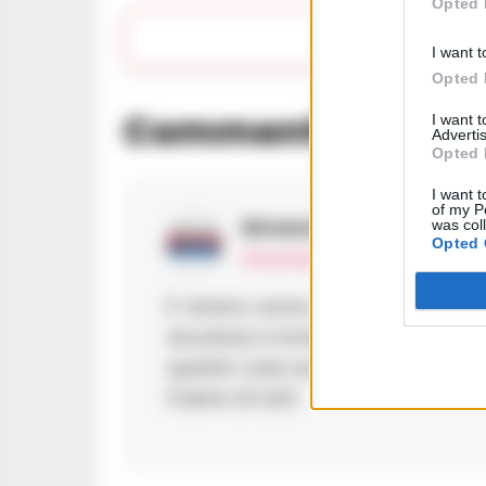
Opted 
Apri 
I want t
Opted 
Commenti
I want 
(1)
Advertis
Opted 
I want t
of my P
Bmancini
ha detto:
was col
Opted 
8 Dicembre 2024 - 17:03 alle 17:03
E’ strano come durante le manife
sicurezza e incidenti. Forse dovre
queste cose succedono. I manifest
il bene di tutti.