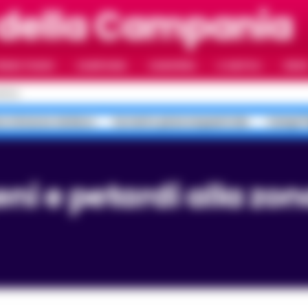
 della Campania
RIMO PIANO
CAMPANIA
CAMORRA
IL NAPOLI
VIDE
APOLI
no minacce sindaco
Sorrento pizze sequestrate
Campi Fl