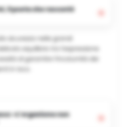
lla sicurezza nelle grandi
licato equilibrio tra l’espressione
essità di garantire l’incolumità dei
nti in loco.