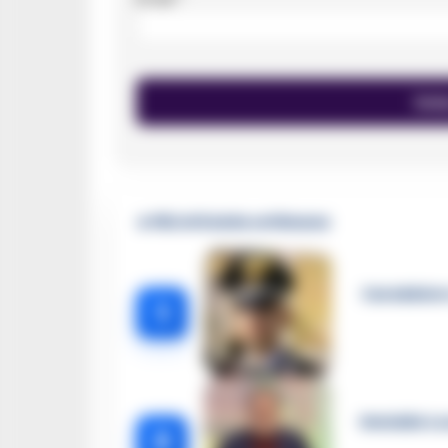
🔥 Più letti della settimana
Carabiniere
1
Omicidio Lu
2