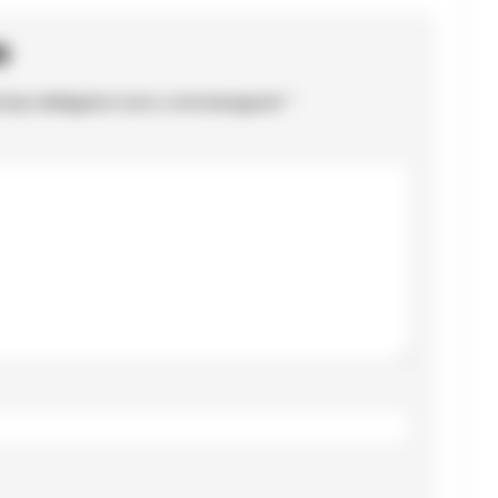
o
ampi obbligatori sono contrassegnati
*