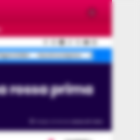
O
egrei sfollati
Guccini scomparso
mistero morte Costan
Tempo di lettura
meno di 1
min.