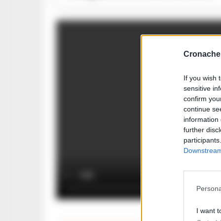
Cronache 
If you wish 
sensitive in
confirm you
continue se
information 
further disc
participants
Downstream 
Persona
I want t