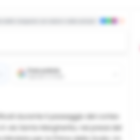
ie dalla Campania con notizie e video esclusivi
Fonte preferita
→
→
Aggiungici su Google
ficati durante il passaggio del corteo
e in via Santa Margherita, nei pressi del
 blindata per la Prima della Scala. Un