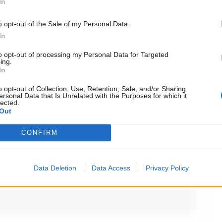
In
commenti (1)
o opt-out of the Sale of my Personal Data.
In
to opt-out of processing my Personal Data for Targeted
ing.
In
o opt-out of Collection, Use, Retention, Sale, and/or Sharing
ersonal Data that Is Unrelated with the Purposes for which it
lected.
Out
CONFIRM
stazion ci siano sempre problemi di
bber fare piu attenzione per evitare che
anti dovrebber rispettare le regole per
Data Deletion
Data Access
Privacy Policy