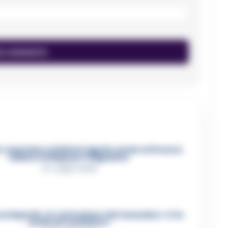
 casertano suicida in Liguria: anche la Procura
militare indaga per istigazione
27 Luglio 2026
ca Esposito, la confessione dell’assassino: «L’ho
ucciso per punizione»