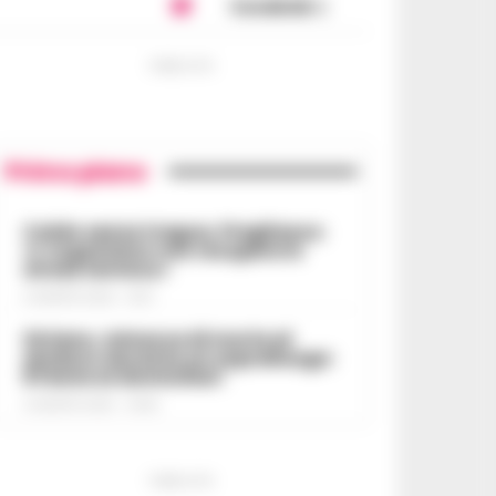
Condividi
PUBBLICITA
Primo piano
Caldo senza tregua, Pregliasco:
«L’organismo non recupera lo
stress termico»
6 AGOSTO 2026 - 10:57
Striano, minacce di morte al
sindaco durante un sopralluogo:
67enne ai domiciliari
6 AGOSTO 2026 - 09:43
PUBBLICITA