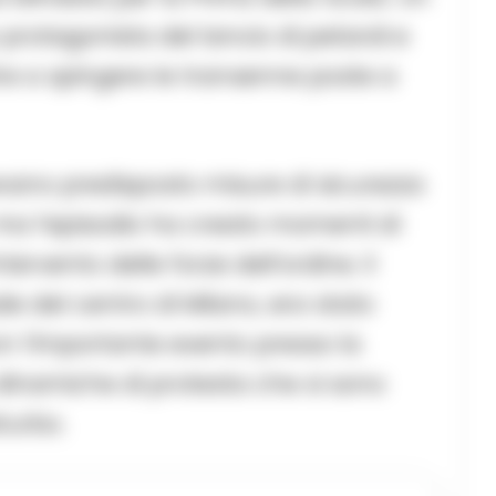
 protagonista del lancio di petardi e
tre a spingere le transenne poste a
evano predisposto misure di sicurezza
 ma l’episodio ha creato momenti di
ervento delle forze dell’ordine. Il
de del centro di Milano, era stato
n l’importante evento presso la
 dinamiche di protesta che si sono
turbo.