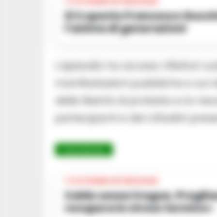
TI POTREBBE INTERESSARE
Si è spento Francesco Guccini, il poeta che raccontò
l’anima di generazioni
L’episodio ha acceso riflettori su
manifestazioni pubbliche e sul de
delle libertà di protesta e la nec
partecipanti e dei cittadini prese
Fonte Verificata
TI POTREBBE INTERESSARE
Caldo senza tregua, Pregliasco: «L’organismo non
recupera lo stress termico»