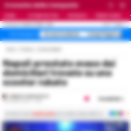
Cronache della Campania
HOME
ULTIME NOTIZIE
CRONACA
PRIMO PIANO
C
27.6
NAPOLI
8 AGOSTO 2026 - 21:06
AGGIORNAMENTO :
A1 maxi incidente
Campi Flegrei sgomb
Temi del giorno
Home
Cronaca
Cronaca Napoli
Napoli arrestato evaso dai
domiciliari trovato su uno
scooter rubato
FEDERICA ANNUNZIATA
Condividi
23 GIUGNO 2024 - 19:42
Iscriviti ai nostri
canali social
per le ultime notizie dalla Campania con notizi