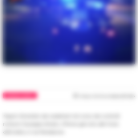
CRONACA NAPOLI
Tempo di lettura
meno di 1
min
Napoli. Arrestato dai carabinieri nel corso dei controlli
notturni Giuseppe Amato, 47enne già noto alle forze
dell’ordine, in via Pantaleone.