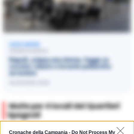
LEGGI ANCHE
CRONACA NAPOLI
Napoli, scippa una donna, fugge su
scooter rubato e investe poliziotto:
arrestato
16/06/2026 18:56
Multe per 4 locali dei Quartieri
Spagnoli
Sanzionati 4
ristoratori
per violazioni igienico-sanitarie e
Cronache della Campania -
Do Not Process My