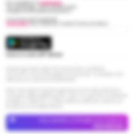
Per contattare la
redazione
:
Tel / Whatsapp : 334.12.78.004 email:
web@cronachedellacampania.it
Concessionaria Pubblicità
Vivimedia
| Sky | Addendo | Teads | Presscommtech
Scarica la nostra APP Ufficiale
Questo giornale inoltre non riceve alcun contributo
economico né da enti pubblici né da privati . Si sostiene solo
attraverso le inserzioni pubblicitarie.
Nota: I link esterni indicati negli articoli sono stati verificati al
momento della pubblicazione. Il sito non risponde di eventuali
problemi o disservizi: si invita l’utente a utilizzare i servizi con
prudenza e consapevolezza.
Dove specifico, le immagini sono fornite da
Depositphotos