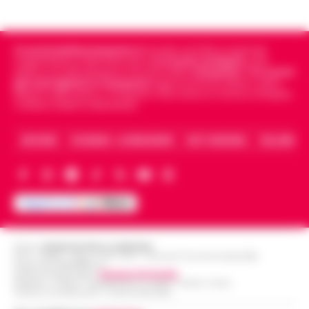
Cronachedellacampania.it
fondato nel 2015, è il giornale
indipendente di riferimento per le
Cronache di Napoli
, sulla
politica, sui fatti del giorno e le storie della
Campania
.
Tra i primi
giornali digitali in Campania
segue anche le notizie il calcio
Napoli e dello sport in Campania. Racconta la Cronaca di Napoli,
Caserta, Avellino e Benevento.
ARCHIVIO
CHI SIAMO – LA REDAZIONE
FACT CHECKING
COLLABORA
Editore
CRONACHE DELLA CAMPANIA
R.O.C.: 030531 - Reg. N. 1301/ 2016 - Tribunale Torre Annunziata (NA)
Partita IVA IT08642881216
Direttore Responsabile:
Giuseppe Del Gaudio
Redazioni : Scafati / Castellammare di Stabia / Caserta / Sarno
Indirizzo Via Sardoncelli 115 Boscoreale (NA)