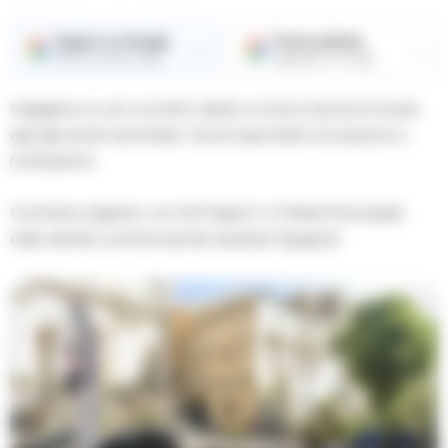
Seguici su Google
Fonte preferita
→
→
Ricevi le nostre notizie
Aggiungici su Google
Viaggiava su uno scooter rubato e invece doveva trovarsi
agli agli arresti domiciliari. Dovrà rispondere di evasione e
ricettazione.
Controlli a tappeto con Asl Napoli 1 e Polizia Municipale
nelle attività commerciali dei Quartieri Spagnoli.