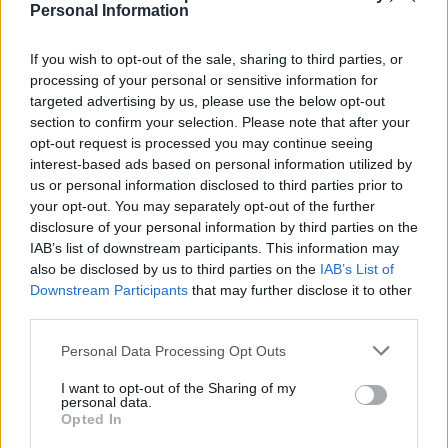
occupazione abusiva di suolo pubblico con tavolini. 22mila
Personal Information
euro di multe e sequestro di 300 chili di alimenti non
tracciabili o in ambienti non idonei.
If you wish to opt-out of the sale, sharing to third parties, or
processing of your personal or sensitive information for
targeted advertising by us, please use the below opt-out
Controlli serrati anche per il codice della strada in piazza
section to confirm your selection. Please note that after your
Dante: 6 scooter multati per aver sfrecciato nella zona
opt-out request is processed you may continue seeing
pedonale e 2 mezzi sequestrati.
interest-based ads based on personal information utilized by
us or personal information disclosed to third parties prior to
your opt-out. You may separately opt-out of the further
disclosure of your personal information by third parties on the
TAGS
Ristoratori
Scooter rubato
Succedeoggi
IAB’s list of downstream participants. This information may
Tavolini
also be disclosed by us to third parties on the
IAB’s List of
Downstream Participants
that may further disclose it to other
third parties.
Lascia un commento
Personal Data Processing Opt Outs
I want to opt-out of the Sharing of my
personal data.
Opted In
🔥 Più letti della settimana