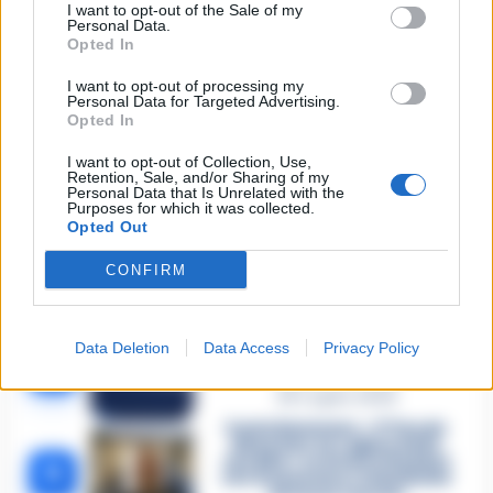
I want to opt-out of the Sale of my
Carabiniere casertano suicida
Personal Data.
in Liguria: anche la Procura
Opted In
1
militare indaga per
istigazione
I want to opt-out of processing my
27 Luglio 2026
Personal Data for Targeted Advertising.
Opted In
Omicidio Luca Esposito, la
confessione dell’assassino:
2
I want to opt-out of Collection, Use,
«L’ho ucciso per punizione»
Retention, Sale, and/or Sharing of my
26 Luglio 2026
Personal Data that Is Unrelated with the
Purposes for which it was collected.
Castellammare, omicidio
Opted Out
Tommasino, il pentito accusa:
3
«Fu eliminato per proteggere
CONFIRM
un intoccabile»
24 Luglio 2026
Castellammare, il registro
Data Deletion
Data Access
Privacy Policy
segreto delle determine che
4
«nutriva» i clan
28 Luglio 2026
Castellammare, «Ti faccio
diventare la regina delle
vendite»: le intercettazioni
5
che incastrano i fedelissimi