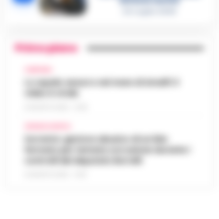
del boss Carolei
24 Luglio 2026
Primo piano
CAMPANIA
Lo squalo azzurro nel mare di Amalfi: il
video è virale
8 AGOSTO 2026 - 13:35
CRONACA NAPOLI
Sorrento: gestore abusivo di un lido
fermato per tentata corruzione durante i
controlli del deputato Borrelli
8 AGOSTO 2026 - 13:18