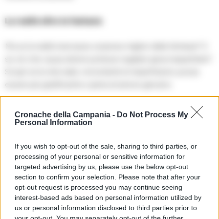
La realtà oltre la fantasia
Ma se la realtà riservasse sorprese migliori della fantasia? E
se ciò che causa dolore potesse regalare gioia inaspettata?
Scopri se la vita reale, nonostante le imperfezioni, possa
essere più gratificante e piena di amore genuino.
Cronache della Campania -
Do Not Process My
TAGS
CronacheNews
Spettacoli a napoli
Personal Information
Teatro bolivar
If you wish to opt-out of the sale, sharing to third parties, or
processing of your personal or sensitive information for
targeted advertising by us, please use the below opt-out
Lascia un commento
section to confirm your selection. Please note that after your
opt-out request is processed you may continue seeing
interest-based ads based on personal information utilized by
us or personal information disclosed to third parties prior to
🔥 Più letti della settimana
your opt-out. You may separately opt-out of the further