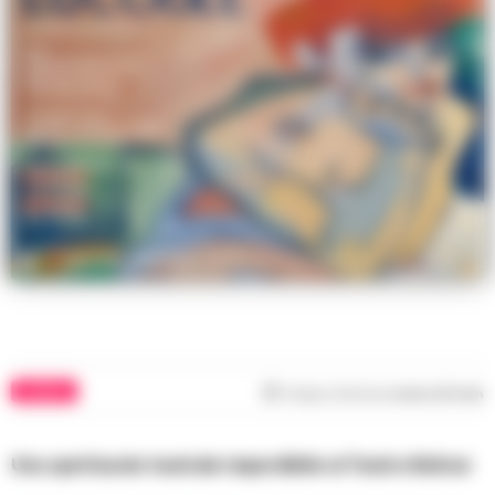
TEATRO
Tempo di lettura
meno di 1
min
Uno spettacolo teatrale imperdibile al Teatro Bolivar