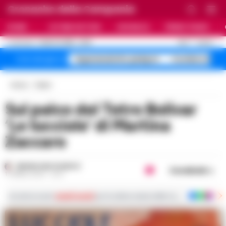
Cronache della Campania
HOME
ULTIME NOTIZIE
CRONACA
PRIMO PIANO
C
26.5
NAPOLI
7 AGOSTO 2026 - 22:19
AGGIORNAMENTO :
Superenalotto jackpot
Costiera Amal
Temi del giorno
Home
Teatro
Sul palco del Tetro Bolivar
‘Le lucciole’ di Martina
Zaccaro
REGINA ADA SCARICO
Condividi
17 APRILE 2024 - 12:37
Iscriviti ai nostri
canali social
per le ultime notizie dalla Campania con notizi