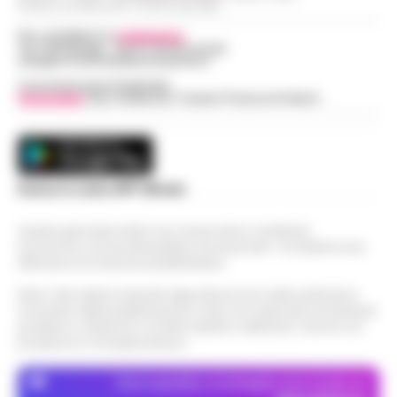
Indirizzo Via Sardoncelli 115 Boscoreale (NA)
Per contattare la
redazione
:
Tel / Whatsapp : 334.12.78.004 email:
web@cronachedellacampania.it
Concessionaria Pubblicità
Vivimedia
| Sky | Addendo | Teads | Presscommtech
Scarica la nostra APP Ufficiale
Questo giornale inoltre non riceve alcun contributo
economico né da enti pubblici né da privati . Si sostiene solo
attraverso le inserzioni pubblicitarie.
Nota: I link esterni indicati negli articoli sono stati verificati al
momento della pubblicazione. Il sito non risponde di eventuali
problemi o disservizi: si invita l’utente a utilizzare i servizi con
prudenza e consapevolezza.
Dove specifico, le immagini sono fornite da