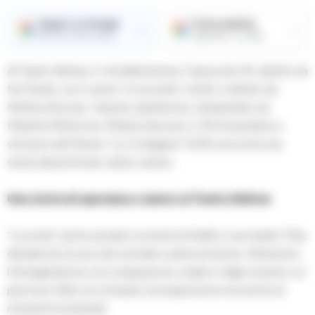
Seguici su Google
Fonte preferita
→
→
Ricevi le nostre notizie
Aggiungici su Google
Al Teatro Bolivar, in Via Bartolomeo Caracciolo 30, diretto da
Nu’Tracks, va in scena “Le lucciole” scritto e diretto da
Martina Zaccaro. Questo spettacolo, interpretato da
Roberta Misticone, Martina Zaccaro e Titti Nuzzolese e
vincitore del Premio “Le Cortigiane” 2019, racconta una
storia dal profondo valore umano.
Una storia di speranza e amore al Teatro Bolivar
“Lucciole” porta sul palco la storia di Stella e sua madre Titta,
desiderose di una vita normale e piena di amore. Attraverso
l’immaginazione e la compassione, madre e figlia vivranno un
percorso fatto di contrasti, incomprensioni ma anche di
momenti di serenità.