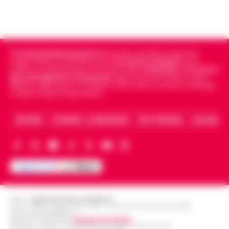
Cronachedellacampania.it
fondato nel 2015, è il giornale
indipendente di riferimento per le
Cronache di Napoli
, sulla
politica, sui fatti del giorno e le storie della
Campania
.
Tra i primi
giornali digitali in Campania
segue anche le notizie il calcio
Napoli e dello sport in Campania. Racconta la Cronaca di Napoli,
Caserta, Avellino e Benevento.
ARCHIVIO
CHI SIAMO – LA REDAZIONE
FACT CHECKING
COLLABORA
Editore
CRONACHE DELLA CAMPANIA
R.O.C.: 030531 - Reg. N. 1301/ 2016 - Tribunale Torre Annunziata (NA)
Partita IVA IT08642881216
Direttore Responsabile:
Giuseppe Del Gaudio
Redazioni : Scafati / Castellammare di Stabia / Caserta / Sarno