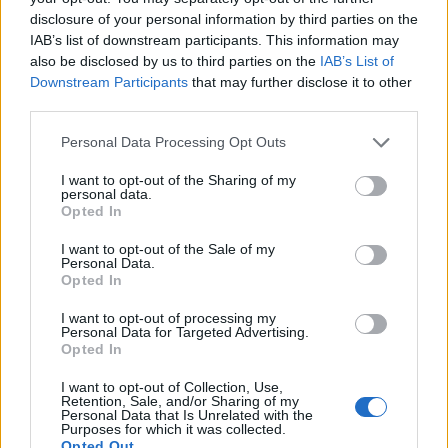
disclosure of your personal information by third parties on the
Carabiniere casertano suicida
IAB’s list of downstream participants. This information may
in Liguria: anche la Procura
1
militare indaga per
also be disclosed by us to third parties on the
IAB’s List of
istigazione
Downstream Participants
that may further disclose it to other
27 Luglio 2026
third parties.
Omicidio Luca Esposito, la
Personal Data Processing Opt Outs
confessione dell’assassino:
2
«L’ho ucciso per punizione»
I want to opt-out of the Sharing of my
26 Luglio 2026
personal data.
Opted In
Castellammare, omicidio
Tommasino, il pentito accusa:
3
«Fu eliminato per proteggere
I want to opt-out of the Sale of my
un intoccabile»
Personal Data.
Opted In
24 Luglio 2026
Castellammare, il registro
I want to opt-out of processing my
segreto delle determine che
Personal Data for Targeted Advertising.
4
«nutriva» i clan
Opted In
28 Luglio 2026
I want to opt-out of Collection, Use,
Castellammare, «Ti faccio
Retention, Sale, and/or Sharing of my
diventare la regina delle
Personal Data that Is Unrelated with the
vendite»: le intercettazioni
Purposes for which it was collected.
5
che incastrano i fedelissimi
Opted Out