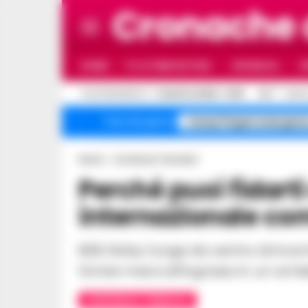
Cronache
HOME
ULTIME NOTIZIE
CRONACA
P
C
AGGIORNAMENTO :
7 AGOSTO 2026 - 11:05
30.7
NAPO
Campi Flegrei emergenz
Temi del giorno
Home
Contenuti Tematici
Perché puoi fidarti dei portali di scambio
internazionale co
B2B Globy funge da centro di incontro per coloro che desiderano acquistare o
fornire merci all'ingrosso in un a
CONTENUTI TEMATICI