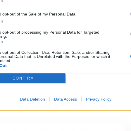
In
o opt-out of the Sale of my Personal Data.
osso online è un fornitore affidabile? Ci
In
no proprio questo.
to opt-out of processing my Personal Data for Targeted
ing.
In
o opt-out of Collection, Use, Retention, Sale, and/or Sharing
ersonal Data that Is Unrelated with the Purposes for which it
Globy ha trovato un modo per soddisfare
lected.
Out
do. Ci sono migliaia di inserzioni nel Mercato
ttuale di commercianti sta per
CONFIRM
esti sono imprese stabilite e autorizzate
acità di comprare e vendere merci. Non ci
Data Deletion
Data Access
Privacy Policy