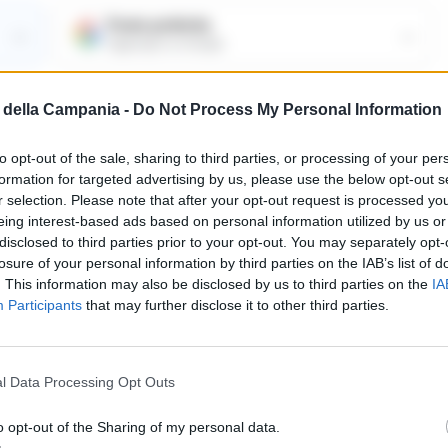
Fonte preferita
→
→
Aggiungici su Google
lle aziende un modo per soddisfare le loro
della Campania -
Do Not Process My Personal Information
Ciò comporta la ricerca di un fornitore o di
to opt-out of the sale, sharing to third parties, or processing of your per
di merci. Le due categorie si incontrano su
formation for targeted advertising by us, please use the below opt-out s
ali affari in modi diversi. I principali sono
r selection. Please note that after your opt-out request is processed y
eing interest-based ads based on personal information utilized by us or
in diverse categorie e la sezione delle merci
disclosed to third parties prior to your opt-out. You may separately opt-
losure of your personal information by third parties on the IAB’s list of
er vendere merci abbandonate e
. This information may also be disclosed by us to third parties on the
IA
Participants
that may further disclose it to other third parties.
l Data Processing Opt Outs
bile
o opt-out of the Sharing of my personal data.