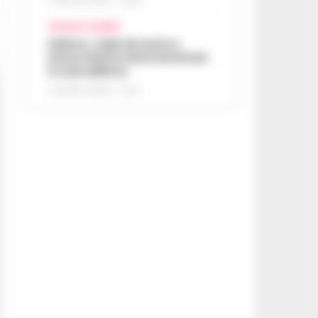
CRONACA SALERNO
Salerno, cade nel vuoto e
muore mentre tenta di entrare
in casa della ex
7 AGOSTO 2026 - 07:27