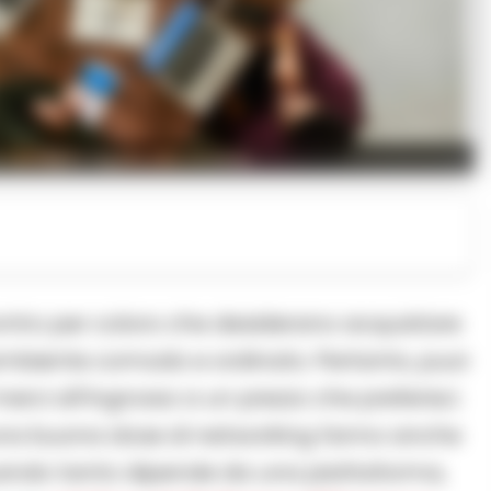
 dettaglio legato alla vicenda.
ontro per coloro che desiderano acquistare
n ambiente comodo e ordinato. Pertanto, puoi
erci all’ingrosso a un prezzo che preferisci.
e una buona dose di networking fanno anche
uando tanto dipende da una piattaforma,