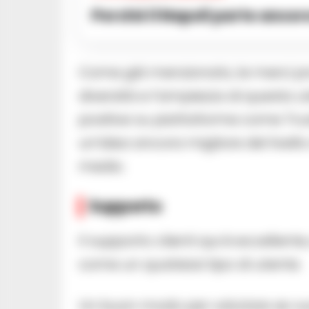
Perché il Napoli parte ancor
Come già menzionato, le merci p
diversità e l’ampiezza di questa 
positive su piattaforme come Trus
un’idea ancora migliore del livell
medio.
Supporto
Il supporto clienti qui è eccellente
come un qualsiasi tipo di utente.
Un buon modo per valutare se vuo