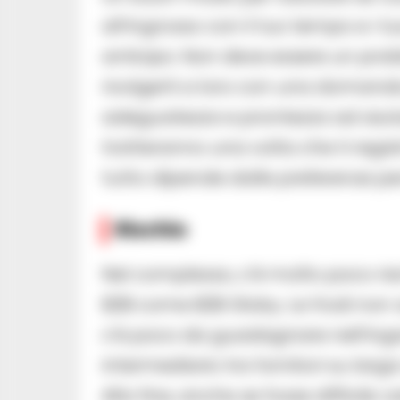
all’ingrosso con il tuo tempo e i t
anticipo. Non deve essere un pro
rivolgerti a loro con una domanda 
adeguatezza e prontezza ad aiuta
tratteranno una volta che ti regis
tutto dipende dalle preferenze pe
Rischio
Nel complesso, c’è molto poco ris
B2B come B2B Globy. Le frodi non
c’è poco da guadagnare nell’inga
intermediario tra fornitori su larga 
Alla fine, anche se fosse difficile v