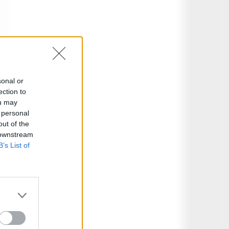
sonal or
ection to
ou may
 personal
out of the
 downstream
B’s List of