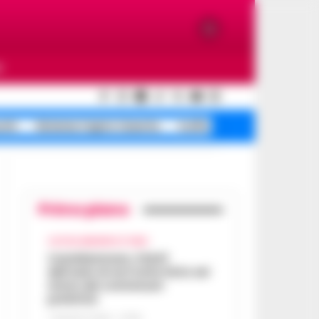
O
ochi
Sistema Caprio Caserta
truffa rapina anziani
Primo piano
CASTELLAMMARE DI STABIA
Castellammare, il bluff
dell’asilo di via Fratte finito nel
mirino dei commissari
prefettizi
7 AGOSTO 2026 - 07:56