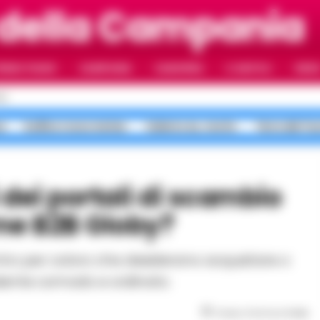
 della Campania
RIMO PIANO
CAMPANIA
CAMORRA
IL NAPOLI
VIDE
LI
a
bollino rosso meteo
Salerno ex, morte
Terra dei Fu
me B2B Globy?
mbiente comodo e ordinato.
Tempo di lettura
2
min