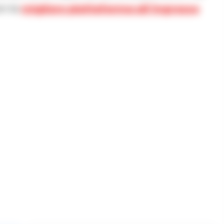
on la
migliore piattaforma all’ingrosso