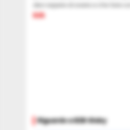
devi sapere di avere a che fare c
B2B
.
Riguardo a B2B Globy