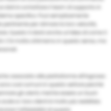
uoi dati è contattare il team di supporto in
blema specifico. Puoi semplicemente
pertinente per stimare la loro velocità,
re. Questo ti darà anche un’idea di come ti
tri. C’è molta ottimismo in questo senso, ma
rsonali.
chio associato alle piattaforme all’ingrosso
 sono così comuni in questo settore perché
nnare gli utenti, mentre essere un buon
scala e i loro clienti è molto più redditizio.
alutare l’affidabilità di questa