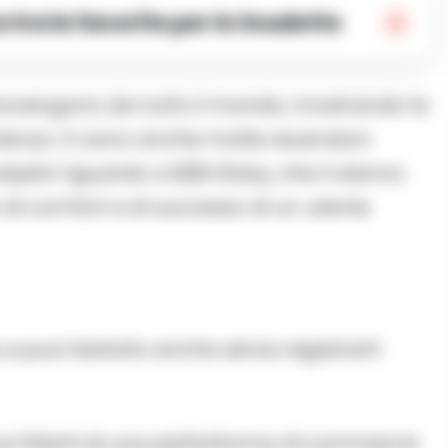
a tra le favorite per lo Scudetto
rovengono da tutto il mondo, mostrando la
utenza. Ci sono anche molte recensioni
tpilot riguardo a B2B Globy, che ti danno
o di comfort e di successo di un utente
, e puoi testarlo anche senza registrarti
i fidarti di una piattaforma di commercio