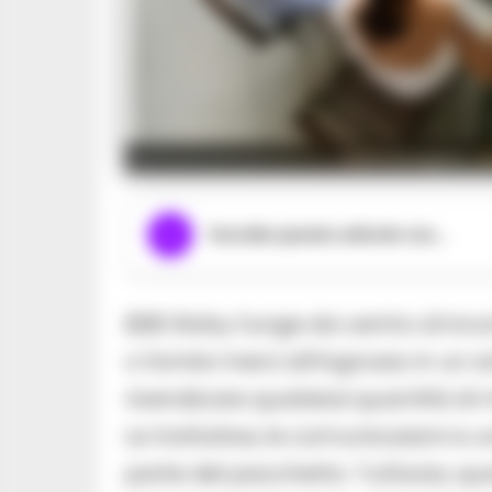
Nell'immagine, un
Ascolta questo articolo ora...
B2B Globy funge da centro di inc
o fornire merci all’ingrosso in u
rivendicare qualsiasi quantità di m
Le trattative, le comunicazioni 
parte del pacchetto. Tuttavia, q