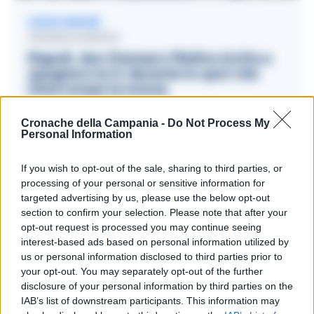
LEGGI ANCHE
CRONACA NAPOLI
Napoli, don Gennaro Matino invita a
spegnere la tv durante lo spot che
interrompe la messa
01/02/2021 07:39
Cronache della Campania -
Do Not Process My
Personal Information
Il docente ha lanciato il candelabro contro il
If you wish to opt-out of the sale, sharing to third parties, or
processing of your personal or sensitive information for
parroco per fortuna non centrandolo; don Giosuè a
targeted advertising by us, please use the below opt-out
quel punto ha provato ad allontanarsi ma sotto
section to confirm your selection. Please note that after your
opt-out request is processed you may continue seeing
choc è inciampato e caduto. Sono stati i fedeli a
interest-based ads based on personal information utilized by
bloccare il malintenzionato ed ad evitare il peggio
us or personal information disclosed to third parties prior to
prima dell’arrivo di carabinieri e vigili. Il prof è stato
your opt-out. You may separately opt-out of the further
disclosure of your personal information by third parties on the
portato al comando: stando a quanto dichiarato le
IAB’s list of downstream participants. This information may