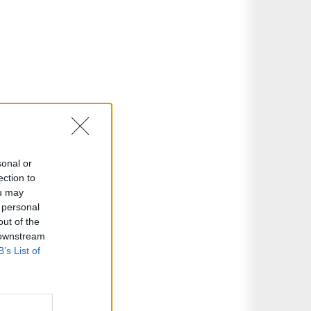
sonal or
ection to
ou may
 personal
out of the
 downstream
B’s List of