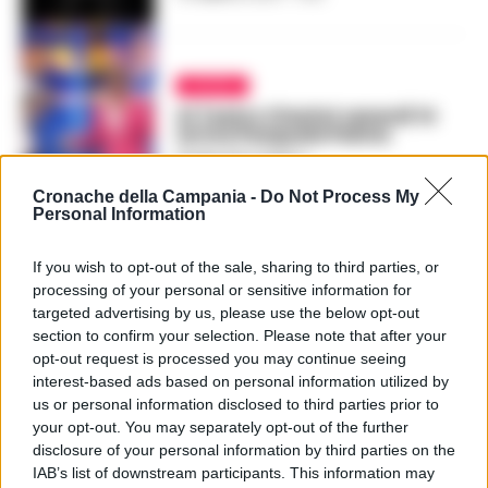
TEATRO
Al Teatro Charlot venerdì 14
arriva Pasquale Palma
REGINA ADA SCARICO
-
12 APRILE 2023 - 18:30
Cronache della Campania -
Do Not Process My
Personal Information
PUBBLICITA
If you wish to opt-out of the sale, sharing to third parties, or
processing of your personal or sensitive information for
targeted advertising by us, please use the below opt-out
section to confirm your selection. Please note that after your
opt-out request is processed you may continue seeing
interest-based ads based on personal information utilized by
us or personal information disclosed to third parties prior to
your opt-out. You may separately opt-out of the further
disclosure of your personal information by third parties on the
IAB’s list of downstream participants. This information may