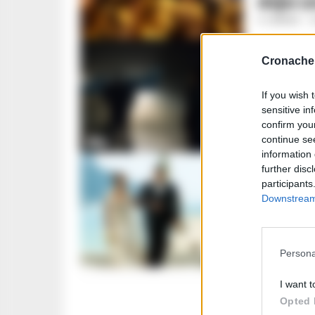
dopo u
A. CARLINO
-
2
Cronache 
TV
If you wish 
Gomorra
sensitive in
telespet
confirm you
REDAZIONE
-
4
continue se
information 
further disc
participants
TV
Downstream 
La boss
Amalfi
LA REDAZIONE
Persona
I want t
Opted 