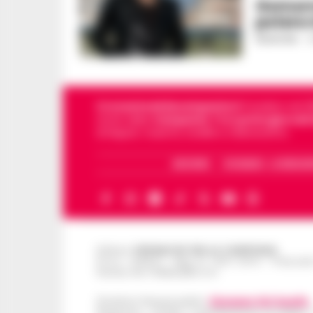
Gomorra
potere
REDAZIONE
-
2
Cronachedellacampania.it
fondato nel 201
storie della
Campania
.
Tra i primi giornali
di Napoli, Caserta, Avellino e Benevento.
ARCHIVIO
CHI SIAMO – LA REDAZ
Editore
CRONACHE DELLA CAMPANIA
R.O.C.: 030531 - Reg. N. 1301/ 2016 - Tribuna
Partita IVA IT08642881216
Direttore Responsabile:
Giuseppe Del Gaudio
Redazioni : Scafati / Castellammare di Stabia 