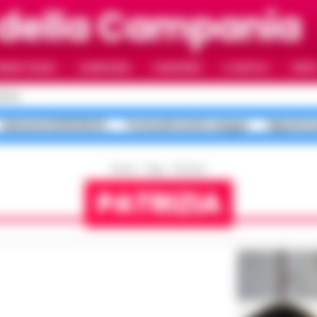
della Campania
RIMO PIANO
CAMPANIA
CAMORRA
IL NAPOLI
VIDE
APOLI
Maturità 2026 99,8%
Ponticelli sfottò sangue
Napoli in
Home
Tags
Patrizia
PATRIZIA