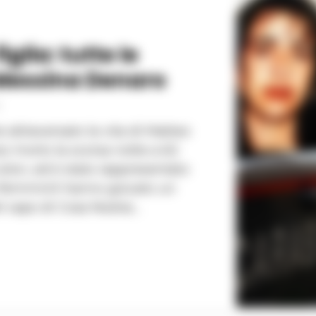
iglia: tutte le
Messina Denaro
1
 attraversato la vita di Matteo
o morto la scorsa notte a 62
olon, ed è stato rappresentato
l capo di Cosa Nostra....