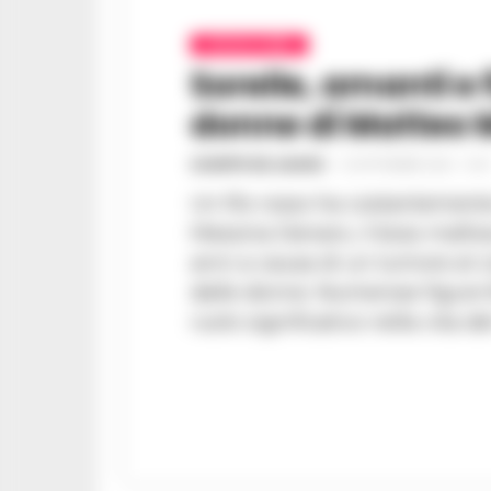
CRONACA NERA
Sorelle, amanti e f
donne di Matteo 
GIUSEPPE DEL GAUDIO
-
25 SETTEMBRE 2023 - 10:4
Un filo rosso ha costantemente
Messina Denaro, il boss mafios
anni a causa di un tumore al c
dalle donne. Numerose figure femminili hanno giocato un
ruolo significativo nella vita de