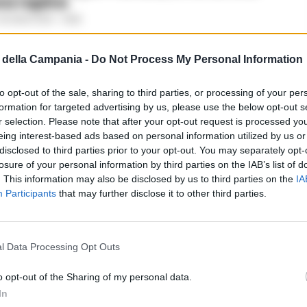
na rapina
4 LUGLIO 2021 - 14:08
della Campania -
Do Not Process My Personal Information
to opt-out of the sale, sharing to third parties, or processing of your per
 4, share in calo: ‘solo’ 864mila
formation for targeted advertising by us, please use the below opt-out s
tatori per le puntate finali
r selection. Please note that after your opt-out request is processed y
 MAGGIO 2019 - 16:08
eing interest-based ads based on personal information utilized by us or
disclosed to third parties prior to your opt-out. You may separately opt-
losure of your personal information by third parties on the IAB’s list of
. This information may also be disclosed by us to third parties on the
IA
Participants
that may further disclose it to other third parties.
 di Secondigliano si sposa in Costiera
tana: ma solo in Gomorra
-
21 APRILE 2019 - 09:33
l Data Processing Opt Outs
PUBBLICITA
o opt-out of the Sharing of my personal data.
In