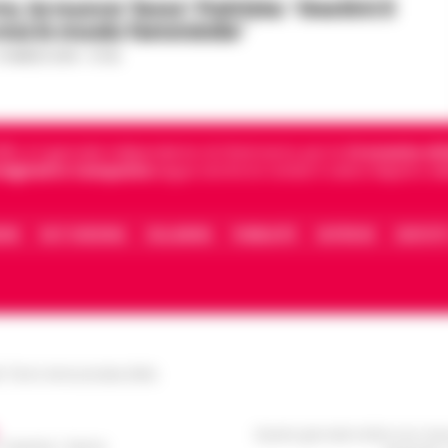
, la nuova ‘boss’ Patrizia: ‘Gestirò il
 ma in modo femminile’
7 MARZO 2019 - 07:42
5, è il giornale indipendente di riferimento per le
Cronache di 
 digitali in Campania
segue anche le notizie il calcio Napoli e 
IONE
FACT CHECKING
COLLABORA
PUBBLICITÀ
NOTIFICHE
CONTATT
le Torre Annunziata (NA)
Questo giornale inoltre non rice
/ Caserta / Sarno