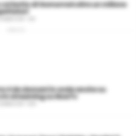
 col botto di Gomorra4:oltre un milione
spettatori
0 MARZO 2019 - 11:55
PUBBLICITA
a 4 da domani in onda anche su
 in streaming su NowTv
8 MARZO 2019 - 18:05