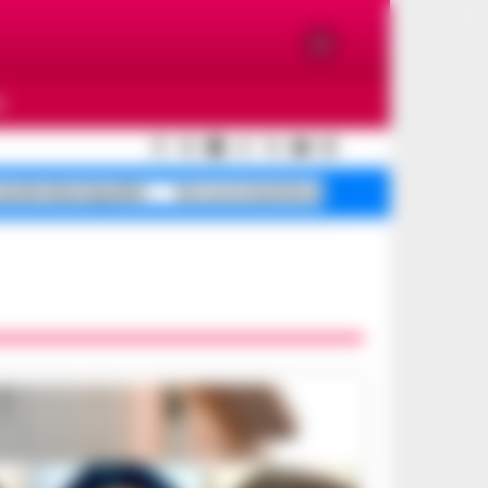
O
cendio Municipalità
De Luca smentisce
Mare sporco Maio