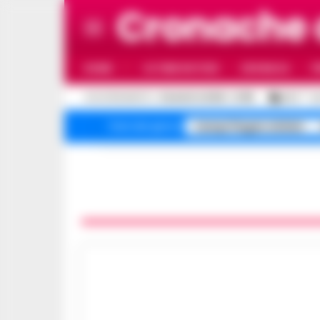
Cronache 
HOME
ULTIME NOTIZIE
CRONACA
P
C
AGGIORNAMENTO :
5 AGOSTO 2026 - 21:55
26.3
N
Campi Flegrei sfollati
Temi del giorno