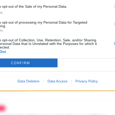
o opt-out of the Sale of my Personal Data.
In
to opt-out of processing my Personal Data for Targeted
ing.
In
 4 anche i nuovi episodi a +4% di
ttatori rispetto alla scorsa stagione
o opt-out of Collection, Use, Retention, Sale, and/or Sharing
ersonal Data that Is Unrelated with the Purposes for which it
lected.
 APRILE 2019 - 12:20
Out
CONFIRM
NAPOLI
: Genny vola a Londra per il business
Data Deletion
Data Access
Privacy Policy
roporto
 APRILE 2019 - 13:17
NO