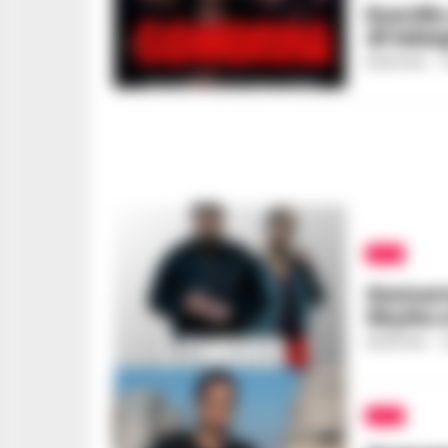
Esordio
di tele
REDAZIONE
-
3
TV
Gomorr
SkyGo e
REDAZIONE
-
2
TV