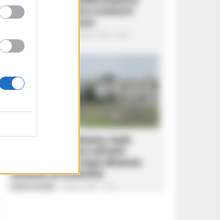
supera i 33 anni e cresce il
ricorso al cesareo
Federica Annunziata
-
5 Agosto 2026 - 21:48
CASERTA E PROVINCIA
Caserta: La Balzana, il più
grande recupero di beni
confiscati d’Europa diventa
simbolo di rinascita
Gustavo Gentile
-
5 Agosto 2026 - 21:40