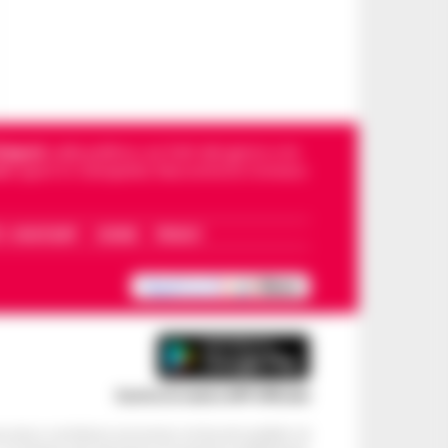
Napoli
, sulla politica, sui fatti del giorno e le
dello sport in Campania. Racconta la Cronaca
I – WHATSAPP
COOKIE
PRIVACY
Scarica la nostra APP Ufficiale
ve alcun contributo economico né da enti pubblici né