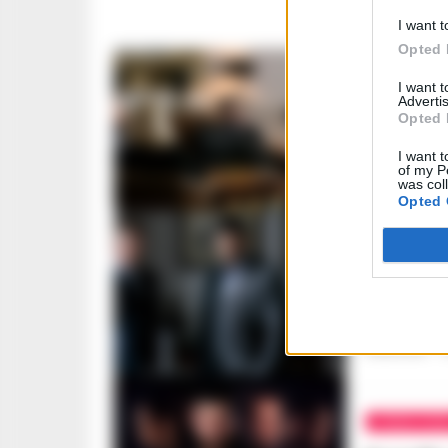
I want t
Opted 
I want 
TV
Advertis
Opted 
Gomorra
telespe
I want t
of my P
was col
REDAZIONE
-
6
Opted 
QUARTIERI 
Gomorra
dell’ae
REDAZIONE
-
4
PRIMO PIA