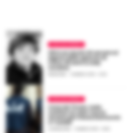
CAVA DE TIRRENI
Oltre un secolo di carcere ai
signori dello spaccio di
Cava: 20 anni a Lady
cocaina
REDAZIONE
-
14 MARZO 2019 - 21:39
CAVA DE TIRRENI
Cava de Tirreni, Zullo
costituì un clan: nuovo
arresto per il boss Dantuccio
e 7 sodali
LA REDAZIONE
-
5 MARZO 2019 - 19:35