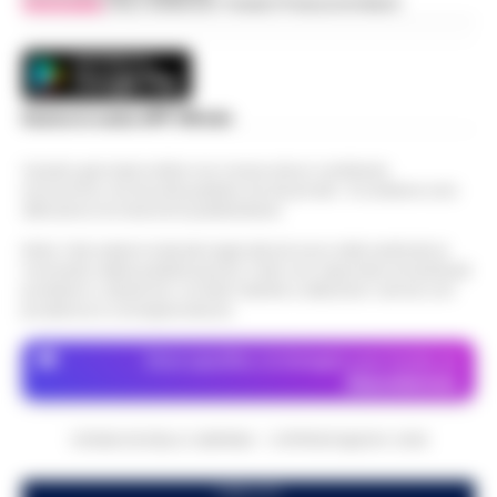
Vivimedia
| Sky | Addendo | Teads | Presscommtech
Scarica la nostra APP Ufficiale
Questo giornale inoltre non riceve alcun contributo
economico né da enti pubblici né da privati . Si sostiene solo
attraverso le inserzioni pubblicitarie.
Nota: I link esterni indicati negli articoli sono stati verificati al
momento della pubblicazione. Il sito non risponde di eventuali
problemi o disservizi: si invita l’utente a utilizzare i servizi con
prudenza e consapevolezza.
Dove specifico, le immagini sono fornite da
Depositphotos
CRONACHE DELLA CAMPANIA - COPYRIGHT@2014-2026
PUBBLICITA