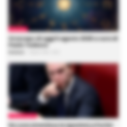
OROSCOPO
Oroscopo di oggi 6 agosto 2026 a cura di
Paolo Tedesco
Redazione
-
6 Agosto 2026 - 06:03
CRONACA NAPOLI
De Luca smentisce le ispezioni a Portici