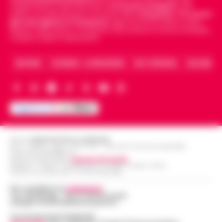
indipendente di riferimento per le
Cronache di Napoli
, sulla
politica, sui fatti del giorno e le storie della
Campania
.
Tra i primi
giornali digitali in Campania
segue anche le notizie il calcio
Napoli e dello sport in Campania. Racconta la Cronaca di Napoli,
Caserta, Avellino e Benevento.
ARCHIVIO
CHI SIAMO – LA REDAZIONE
FACT CHECKING
COLLABORA
Editore
CRONACHE DELLA CAMPANIA
R.O.C.: 030531 - Reg. N. 1301/ 2016 - Tribunale Torre Annunziata (NA)
Partita IVA IT08642881216
Direttore Responsabile:
Giuseppe Del Gaudio
Redazioni : Scafati / Castellammare di Stabia / Caserta / Sarno
Indirizzo Via Sardoncelli 115 Boscoreale (NA)
Per contattare la
redazione
:
Tel / Whatsapp : 334.12.78.004 email:
web@cronachedellacampania.it
Concessionaria Pubblicità