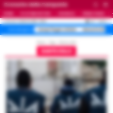
Cronache della Campania
HOME
ULTIME NOTIZIE
CRONACA
PRIMO PIANO
C
25.1
NAPOLI
6 AGOSTO 2026 - 06:03
AGGIORNAMENTO :
Campi Flegrei sfollati
Maturità 2026 9
Temi del giorno
Home
Tags
Dante zullo
DANTE ZULLO