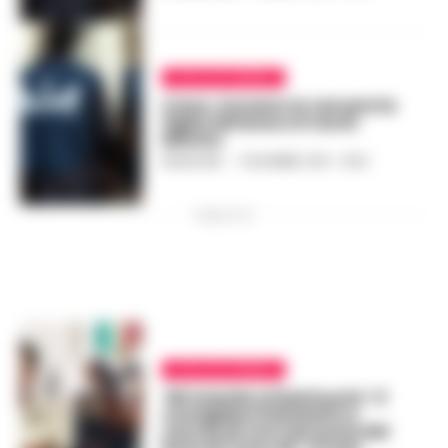
CAVA DE TIRRENI
Cava, tornano in carcere la
figlia del boss e il ras Di
Marino
REDAZIONE
-
7 DICEMBRE 2018 - 19:59
PUBBLICITA
CAVA DE TIRRENI
‘Mi manda zi Dantuccio’: il
consigliere Polichetti a
caccia di voti nel nome del