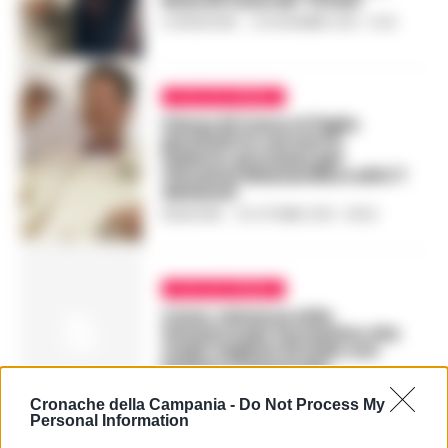
boss di Cava de’ Tirreni
LA REDAZIONE
-
22 NOVEMBRE 2018 - 21:43
CAVA DE TIRRENI
Il boss di Cava e il figlio
picchiati in carcere a
Salerno: processo per
Vincenzo Mazzarella e altri 7
detenuti
REDAZIONE
-
30 OTTOBRE 2018 - 08:26
CAVA DE TIRRENI
Cava, minacce stile
Gomorra per Sorrentino che
svelò i legami di Zullo con
politici e camorristi
LA REDAZIONE
-
15 SETTEMBRE 2018 - 00:01
Cronache della Campania -
Do Not Process My
Personal Information
PUBBLICITA