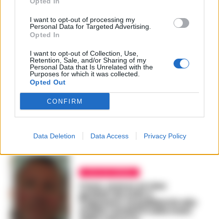
Opted In
I want to opt-out of processing my
Personal Data for Targeted Advertising.
CAVA DE TIRRENI
Opted In
Camorra a Cava de Tirreni:
perquisito e indagato per
I want to opt-out of Collection, Use,
intralcio alla giustizia
Retention, Sale, and/or Sharing of my
Eziolino Capuano
Personal Data that Is Unrelated with the
Purposes for which it was collected.
REDAZIONE
-
13 SETTEMBRE 2018 - 23:36
Opted Out
CONFIRM
PUBBLICITA
Data Deletion
Data Access
Privacy Policy
CAVA DE TIRRENI
Cava, scacco ai clan
guidati da Zullo e
Caputano: la pubblicità allo
stadio Lamberti nelle mani