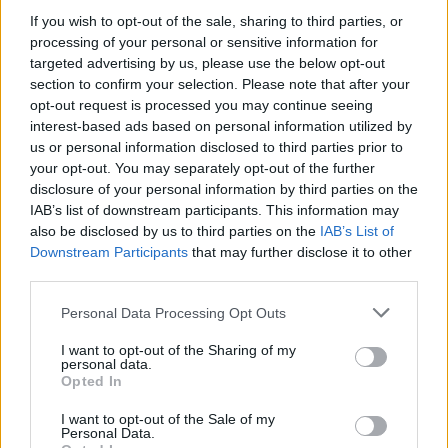
If you wish to opt-out of the sale, sharing to third parties, or
processing of your personal or sensitive information for
targeted advertising by us, please use the below opt-out
section to confirm your selection. Please note that after your
opt-out request is processed you may continue seeing
interest-based ads based on personal information utilized by
CAVA DE TIRRENI
us or personal information disclosed to third parties prior to
Camorra a Cava, la figlia
your opt-out. You may separately opt-out of the further
del boss portava gli ordini
disclosure of your personal information by third parties on the
dal carcere agli affiliati e
IAB’s list of downstream participants. This information may
minacciava le vittime
also be disclosed by us to third parties on the
IAB’s List of
REDAZIONE
-
14 SETTEMBRE 2018 - 13:20
Downstream Participants
that may further disclose it to other
third parties.
Personal Data Processing Opt Outs
CAVA DE TIRRENI
Camorra a Cava, il pentito
I want to opt-out of the Sharing of my
personal data.
racconta: ‘Di Marino voleva
Opted In
uccidere Caputano’. I NOMI
DI TUTTI GLI INDAGATI
I want to opt-out of the Sale of my
REDAZIONE
-
14 SETTEMBRE 2018 - 09:41
Personal Data.