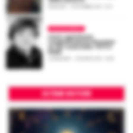
della camorra
REDAZIONE
-
13 SETTEMBRE 2018 - 12:27
CAVA DE TIRRENI
Cava, sgominata
l’organizzazione di pusher
di ‘zia’ Lucia Zullo. TUTTI I
NOMI
LA REDAZIONE
-
14 GIUGNO 2018 - 23:26
ULTIME NOTIZIE