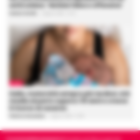
ed Ercolano: ‘Notizia falsa e offensiva’
Gustavo Gentile
-
5 Agosto 2026 - 21:55
ITALIA
Italia, maternità sempre più tardiva: età
media al parto supera i 33 anni e cresce
il ricorso al cesareo
Federica Annunziata
-
5 Agosto 2026 - 21:48
Cronachedellacampania.it
fondato nel 2015, è il giornale