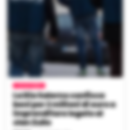
CAVA DE TIRRENI
La Dia Salerno confisca
beni per 2 milioni di euro a
imprenditore legato al
clan Zullo