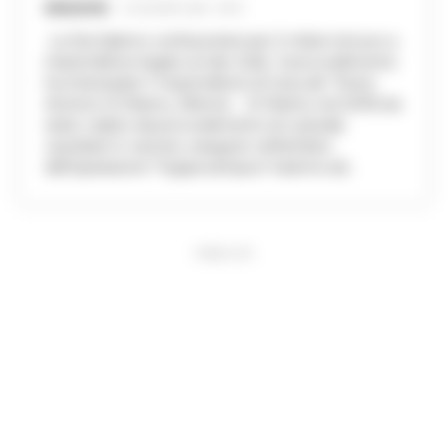
REDAZIONE
-
22 GIUGNO 2020 - 09:41
La Dia Salerno confisca beni per 2 milioni di euro a
imprenditore legato al clan Zullo. Il provvedimento
ha interessato l' imprenditore di Cava de' Tirreni,
Antonio Di Marino, 29enne. Di Marino nel 2018 era
stato colpito da provvedimento di custodia
cautelare in carcere, eseguito nell'ambito
dell'operazione "Hyppocampus" insieme ad...
PUBBLICITA