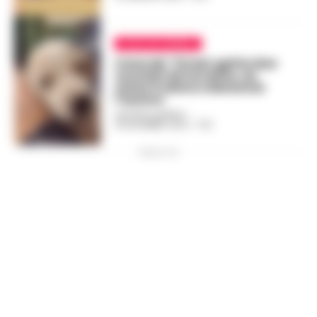
CAVA DE TIRRENI
Cava de’ Tirreni: getta due
cuccioli nel torrente, un
uomo li salva e denuncia
l’autore
GUSTAVO GENTILE
-
25 DICEMBRE 2024 - 17:15
PUBBLICITA