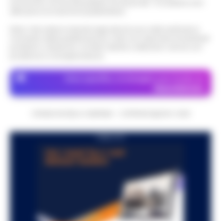
economico né da enti pubblici né da privati . Si sostiene solo
attraverso le inserzioni pubblicitarie.
Nota: I link esterni indicati negli articoli sono stati verificati al
momento della pubblicazione. Il sito non risponde di eventuali
problemi o disservizi: si invita l’utente a utilizzare i servizi con
prudenza e consapevolezza.
Dove specifico, le immagini sono fornite da
Depositphotos
CRONACHE DELLA CAMPANIA - COPYRIGHT@2014-2026
PUBBLICITA