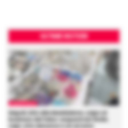
ULTIME NOTIZIE
CRONACA NAPOLI
Napoli, bitz alla Maddalena, colpo al
business del falso: sequestrati 3mila
capi, otto denunce e un arresto