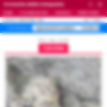
Cronache della Campania
HOME
ULTIME NOTIZIE
CRONACA
PRIMO PIANO
C
28.7
NAPOLI
7 AGOSTO 2026 - 22:19
AGGIORNAMENTO :
Superenalotto jackpot
Costiera Amal
Temi del giorno
Home
Tags
Cuccioli
CUCCIOLI