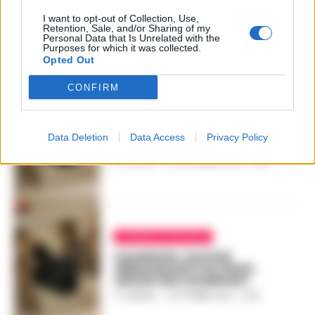
salvo tre cuccioli appena
I want to opt-out of Collection, Use,
nati
Retention, Sale, and/or Sharing of my
Personal Data that Is Unrelated with the
GUSTAVO GENTILE
-
Purposes for which it was collected.
23 SETTEMBRE 2023 - 15:19
Opted Out
CONFIRM
CRONACA AVELLINO
Cuccioli abbandonati
Data Deletion
Data Access
Privacy Policy
salvati da carabinieri
A. CARLINO
-
25 NOVEMBRE 2022 - 15:20
CRONACA AVELLINO
Lacedonia, cuccioli
abbandonati tra rifiuti,
salvati dai carabinieri
A. CARLINO
-
19 OTTOBRE 2022 - 21:16