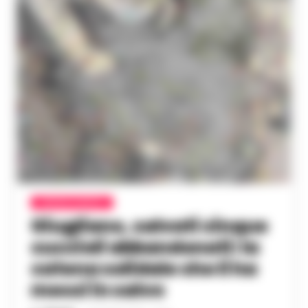
CRONACA NAPOLI
Giugliano, salvati cinque
cuccioli abbandonati: la
catena solidale che li ha
messi in salvo