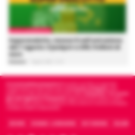
LOTTO E SUPERENALOTTO
Superenalotto, nessun 6 nell’estrazione
del 7 agosto: il jackpot a 206,7milioni di
euro
Redazione
-
7 Agosto 2026 - 21:16
Cronachedellacampania.it
fondato nel 2015, è il giornale
indipendente di riferimento per le
Cronache di Napoli
, sulla
politica, sui fatti del giorno e le storie della
Campania
.
Tra i primi
giornali digitali in Campania
segue anche le notizie il calcio
Napoli e dello sport in Campania. Racconta la Cronaca di Napoli,
Caserta, Avellino e Benevento.
ARCHIVIO
CHI SIAMO – LA REDAZIONE
FACT CHECKING
COLLABORA