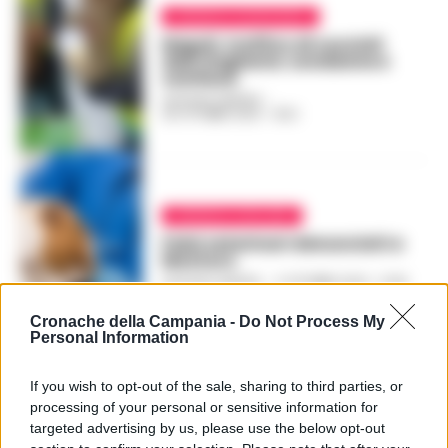
CRONACA GIUDIZIARIA
Napoli, traffico di cuccioli
dall’Ungheria: condanne e
confisca
GUSTAVO GENTILE
-
26 OTTOBRE 2023 - 16:51
CRONACA AVELLINO
Falsi veterinari denunciati a
Montoro
GUSTAVO GENTILE
-
11 OTTOBRE 2023 - 13:49
Cronache della Campania -
Do Not Process My
Personal Information
PUBBLICITA
If you wish to opt-out of the sale, sharing to third parties, or
processing of your personal or sensitive information for
targeted advertising by us, please use the below opt-out