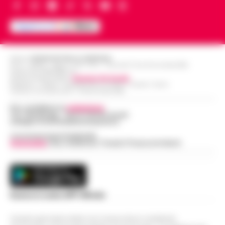
Editore
CRONACHE DELLA CAMPANIA
R.O.C.: 030531 - Reg. N. 1301/ 2016 - Tribunale Torre Annunziata (NA)
Partita IVA IT08642881216
Direttore Responsabile:
Giuseppe Del Gaudio
Redazioni : Scafati / Castellammare di Stabia / Caserta / Sarno
Indirizzo Via Sardoncelli 115 Boscoreale (NA)
Per contattare la
redazione
:
Tel / Whatsapp : 334.12.78.004 email:
web@cronachedellacampania.it
Concessionaria Pubblicità
Vivimedia
| Sky | Addendo | Teads | Presscommtech
Scarica la nostra APP Ufficiale
Questo giornale inoltre non riceve alcun contributo