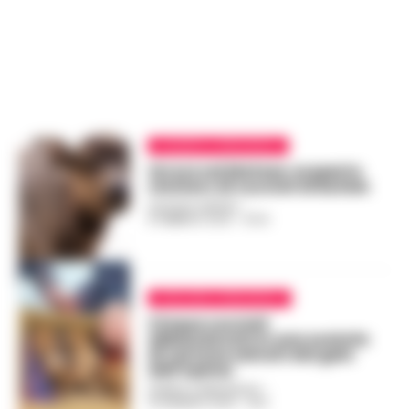
CASERTA E PROVINCIA
Orrore nel Matese: scoperto
cimitero di cuccioli di bufale
GUSTAVO GENTILE
-
8 FEBBRAIO 2025 - 10:02
AVELLINO E PROVINCIA
Cinque cuccioli
abbandonati in una scatola
di cartone salvati dal gelo
dell’Irpinia
FEDERICA ANNUNZIATA
-
18 GENNAIO 2025 - 19:12