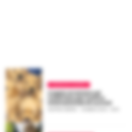
CRONACHE CASERTA
Coppia arrestata nel
Casertano per traffico
internazionale di cuccioli
GUSTAVO GENTILE
-
16 MARZO 2024 - 14:04