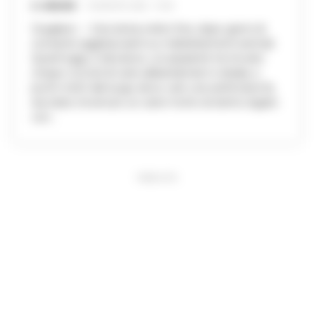
A. CARLINO
-
18 AGOSTO 2025 - 15:44
Giugliano – Una storia a lieto fine, dopo giorni di
cronache agghiaccianti su maltrattamenti animali.
Quest’oggi, a Varcaturo, un passante ha trovato
cinque cuccioli di cane abbandonati in strada, a
pochi metri dal luogo dove, solo una settimana fa,
era stato rinvenuto un cane morto di stenti, legato
con...
PUBBLICITA