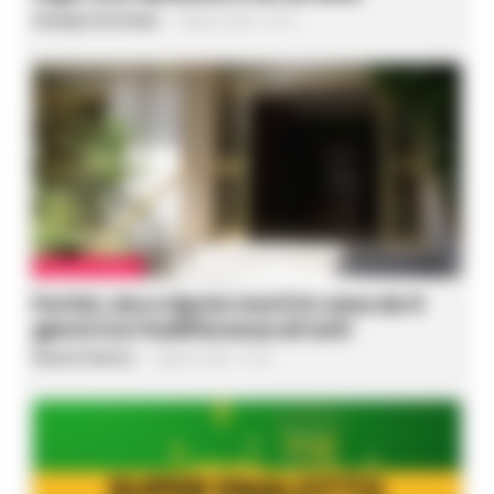
Giuseppe Del Gaudio
-
7 Agosto 2026 - 22:19
CRONACA NAPOLI
Portici, zia e nipote morti in casa da 5
giorni tra l’indifferenza di tutti
Rosaria Federico
-
7 Agosto 2026 - 21:49