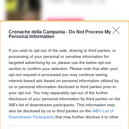
rilancia Napoli: «La città
farà una bellissima figura»
ROSARIA FEDERICO
-
8 LUGLIO 2026 - 09:53
Cronache della Campania -
Do Not Process My
Personal Information
LIBRI
Napoli celebra la sua storia
If you wish to opt-out of the sale, sharing to third parties, or
nella vela con la
presentazione del primo
processing of your personal or sensitive information for
libro sull’America’s Cup
targeted advertising by us, please use the below opt-out
REDAZIONE
-
22 GIUGNO 2026 - 11:40
section to confirm your selection. Please note that after your
opt-out request is processed you may continue seeing
interest-based ads based on personal information utilized by
us or personal information disclosed to third parties prior to
CRONACA NAPOLI
your opt-out. You may separately opt-out of the further
Manfredi: «Nessun timore
disclosure of your personal information by third parties on the
sulle infiltrazioni negli
IAB’s list of downstream participants. This information may
appalti della Coppa
also be disclosed by us to third parties on the
IAB’s List of
America»
Downstream Participants
that may further disclose it to other
A. CARLINO
-
18 GIUGNO 2026 - 13:37
third parties.