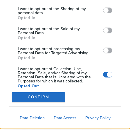
I want to opt-out of the Sharing of my
personal data.
Fonte 3BMeteo.it
Opted In
I want to opt-out of the Sale of my
Personal Data.
TAGS
Campania
Meteo mare
Meteomar
Napoli
Opted In
Vento
I want to opt-out of processing my
Personal Data for Targeted Advertising.
Opted In
Apri commenti (1)
I want to opt-out of Collection, Use,
Retention, Sale, and/or Sharing of my
Personal Data that Is Unrelated with the
Purposes for which it was collected.
Commenti
Opted Out
(1)
CONFIRM
Albino Mancini
ha detto:
Data Deletion
Data Access
Privacy Policy
16 Giugno 2026 - 10:50 alle 10:50