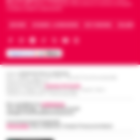
Napoli e dello sport in Campania. Racconta la Cronaca di Napoli,
Caserta, Avellino e Benevento.
ARCHIVIO
CHI SIAMO – LA REDAZIONE
FACT CHECKING
COLLABORA
Editore
CRONACHE DELLA CAMPANIA
R.O.C.: 030531 - Reg. N. 1301/ 2016 - Tribunale Torre Annunziata (NA)
Partita IVA IT08642881216
Direttore Responsabile:
Giuseppe Del Gaudio
Redazioni : Scafati / Castellammare di Stabia / Caserta / Sarno
Indirizzo Via Sardoncelli 115 Boscoreale (NA)
Per contattare la
redazione
:
Tel / Whatsapp : 334.12.78.004 email:
web@cronachedellacampania.it
Concessionaria Pubblicità
Vivimedia
| Sky | Addendo | Teads | Presscommtech