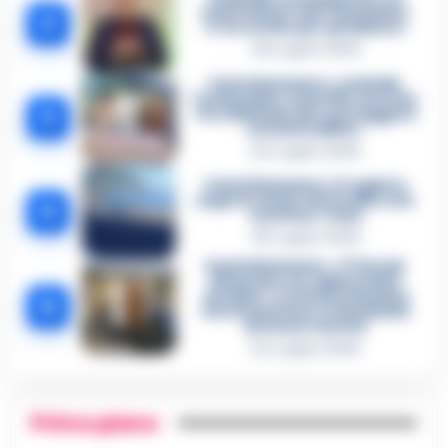
confessione dell’assassino:
2
«L’ho ucciso per punizione»
26 Luglio 2026
Castellammare, omicidio
Tommasino, il pentito accusa:
3
«Fu eliminato per proteggere
un intoccabile»
24 Luglio 2026
Castellammare, il registro
segreto delle determine che
4
«nutriva» i clan
28 Luglio 2026
Castellammare, «Ti faccio
diventare la regina delle
vendite»: le intercettazioni
5
che incastrano i fedelissimi
del boss Carolei
24 Luglio 2026
Primo piano