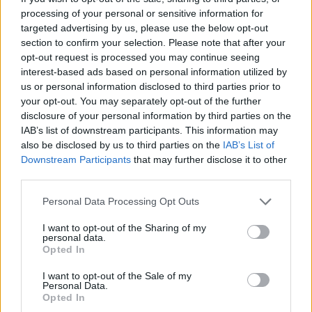
Apri commenti (1)
processing of your personal or sensitive information for
targeted advertising by us, please use the below opt-out
section to confirm your selection. Please note that after your
Commenti
(1)
opt-out request is processed you may continue seeing
interest-based ads based on personal information utilized by
us or personal information disclosed to third parties prior to
your opt-out. You may separately opt-out of the further
Mariani Laura
ha detto:
disclosure of your personal information by third parties on the
IAB’s list of downstream participants. This information may
10 Giugno 2026 - 07:50 alle 07:50
also be disclosed by us to third parties on the
IAB’s List of
Downstream Participants
that may further disclose it to other
La notizia m pare seria bisogna
third parties.
attendere gl accertamenti. E giust0 che
Personal Data Processing Opt Outs
le forze dell’ordine controlla il
ParcoVerde ma restiamo cauti,
I want to opt-out of the Sharing of my
personal data.
respettiamo la presunzion di innocensa,
Opted In
l’arma erano pronta a sparare ma non
I want to opt-out of the Sale of my
si deve giudica senza prove, speriamo
Personal Data.
Opted In
processo faccia chiarezza