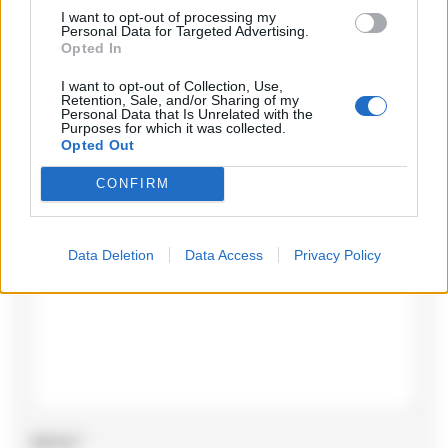
I want to opt-out of processing my
Personal Data for Targeted Advertising.
Opted In
I want to opt-out of Collection, Use,
Retention, Sale, and/or Sharing of my
Lascia un commento
Personal Data that Is Unrelated with the
Purposes for which it was collected.
Opted Out
Il tuo indirizzo email non sarà pubblicato.
I campi
obbligatori sono contrassegnati
*
CONFIRM
Commento
*
Data Deletion
Data Access
Privacy Policy
Nome
*