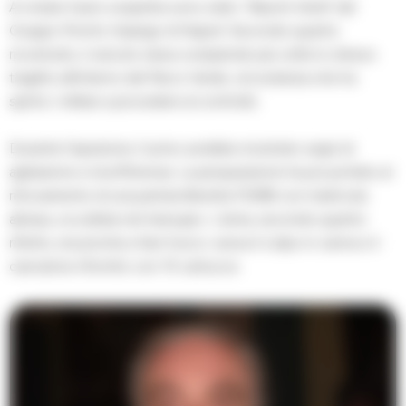
A notare l’auto sospetta sono stati i “Baschi Verdi” del
Gruppo Pronto Impiego di Napoli. Secondo quanto
ricostruito, il veicolo stava compiendo più volte lo stesso
tragitto all’interno del Parco Verde, circostanza che ha
spinto i militari a procedere al controllo.
Durante l’ispezione, l’uomo avrebbe mostrato segni di
agitazione e insofferenza. La perquisizione ha poi portato al
ritrovamento di una pistola Beretta FS/98 con matricola
abrasa, occultata nel marsupio. L’arma, secondo quanto
riferito, era pronta a fare fuoco: aveva il colpo in canna e il
caricatore rifornito con 15 cartucce.