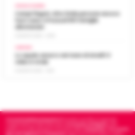
CRONACA FLEGREA
Campi Flegrei, oltre 2mila persone ancora
fuori casa: a Pozzuoli 813 famiglie
allontanate
8 AGOSTO 2026 - 22:56
CAMPANIA
Lo squalo azzurro nel mare di Amalfi: il
video è virale
8 AGOSTO 2026 - 13:35
Cronachedellacampania.it
fondato nel 2015, è il giornale
indipendente di riferimento per le
Cronache di Napoli
, sulla
politica, sui fatti del giorno e le storie della
Campania
.
Tra i primi
giornali digitali in Campania
segue anche le notizie il calcio