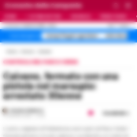
Cronache della Campania
HOME
ULTIME NOTIZIE
CRONACA
PRIMO PIANO
C
26.3
NAPOLI
8 AGOSTO 2026 - 23:24
AGGIORNAMENTO :
Campi Flegrei sgomberi
blitz Nerano s
Temi del giorno
Home
Comuni
Caivano
CONTROLLI NEL PARCO VERDE
Caivano, fermato con una
pistola nel marsupio:
arrestato 30enne
ROSARIA FEDERICO
Condividi
10 GIUGNO 2026 - 07:40
L’uomo, originario di Frattaminore, era in auto nel Parco Verde. I
finanzieri gli hanno trovato addosso una Beretta con matricola