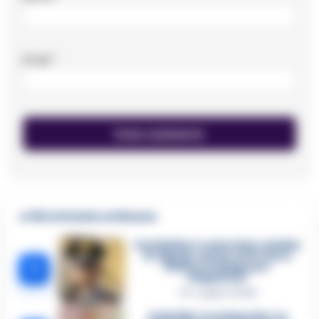
Email
*
🔥 Più letti della settimana
Carabiniere casertano suicida
in Liguria: anche la Procura
1
militare indaga per
istigazione
27 Luglio 2026
Omicidio Luca Esposito, la