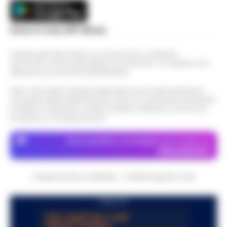
Scarica la nostra APP Ufficiale
Questo giornale inoltre non riceve alcun contributo
economico né da enti pubblici né da privati . Si sostiene solo
attraverso le inserzioni pubblicitarie.
Nota: I link esterni indicati negli articoli sono stati verificati al
momento della pubblicazione. Il sito non risponde di eventuali
problemi o disservizi: si invita l’utente a utilizzare i servizi con
prudenza e consapevolezza.
Dove specifico, le immagini sono fornite da
Depositphotos
CRONACHE DELLA CAMPANIA - COPYRIGHT@2014-2026
PUBBLICITA