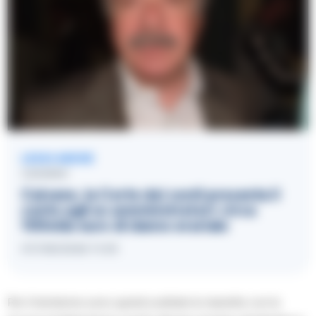
LEGGI ANCHE
CAIVANO
Caivano, la Corte dei conti presenta il
conto agli ex amministratori: circa
100mila euro di danno erariale
07/08/2026 11:05
Per il trentenne sono quindi scattate le manette con le