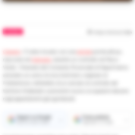
CAIVANO
Tempo di lettura
1
min
Caivano
– È stato trovato con una
pistola
pronta all’uso,
nascosta nel
marsupio
, durante un controllo nel Parco
Verde. I finanzieri del Comando Provinciale di Napoli hanno
arrestato un uomo di circa trent’anni, originario di
Frattaminore, nell’ambito di un servizio di controllo del
territorio finalizzato a prevenire nuove occupazioni abusive
negli appartamenti già sgomberati.
Seguici su Google
Fonte preferita
→
→
Ricevi le nostre notizie
Aggiungici su Google