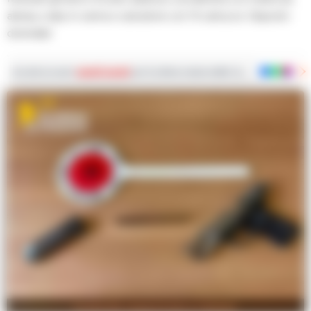
abrasa, colpo in canna e caricatore con 15 cartucce. Disposti i
domiciliari
Iscriviti ai nostri
canali social
per le ultime notizie dalla Campania con notizi
La pistola sequestrata a Caivano