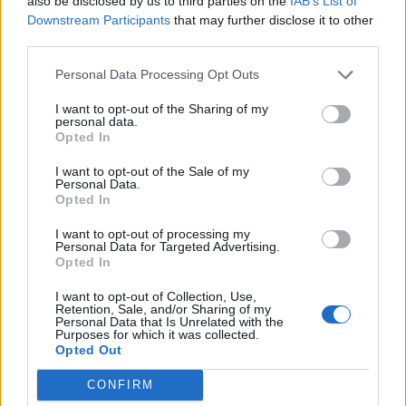
also be disclosed by us to third parties on the
IAB’s List of
Downstream Participants
that may further disclose it to other
third parties.
Personal Data Processing Opt Outs
Lascia un commento
I want to opt-out of the Sharing of my
personal data.
Opted In
Il tuo indirizzo email non sarà pubblicato.
I campi
obbligatori sono contrassegnati
*
I want to opt-out of the Sale of my
Personal Data.
Opted In
Commento
*
I want to opt-out of processing my
Personal Data for Targeted Advertising.
Opted In
I want to opt-out of Collection, Use,
Retention, Sale, and/or Sharing of my
Personal Data that Is Unrelated with the
Purposes for which it was collected.
Opted Out
CONFIRM
Nome
*