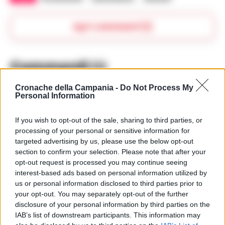
Apri commenti (1)
Commenti
(1)
Cronache della Campania -
Do Not Process My
Personal Information
Ferrara Piererminio
ha
detto:
If you wish to opt-out of the sale, sharing to third parties, or
processing of your personal or sensitive information for
21 Luglio 2025 - 20:32 alle 20:32
targeted advertising by us, please use the below opt-out
La situazione di Osimhen è
section to confirm your selection. Please note that after your
opt-out request is processed you may continue seeing
complicato ma alla fine ha trovato
interest-based ads based on personal information utilized by
un nuovo club. Speriamo che il Napoli
us or personal information disclosed to third parties prior to
sia capace di reinvestire bene questi
your opt-out. You may separately opt-out of the further
disclosure of your personal information by third parties on the
soldi per migliorare la squadra e
IAB’s list of downstream participants. This information may
portare a casa nuovi successi.