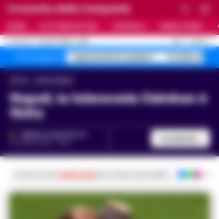
Cronache della Campania
HOME
ULTIME NOTIZIE
CRONACA
PRIMO PIANO
C
28.7
NAPOLI
7 AGOSTO 2026 - 22:19
AGGIORNAMENTO :
Superenalotto jackpot
Costiera Amal
Temi del giorno
Home
Calcio Napoli
Napoli, la telenovela Osimhen è
finita
FEDERICA ANNUNZIATA
Condividi
21 LUGLIO 2025 - 19:54
Iscriviti ai nostri
canali social
per le ultime notizie dalla Campania con noti