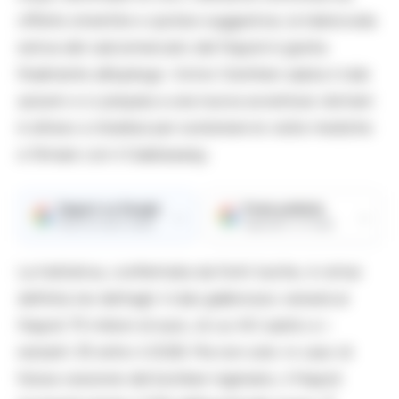
offerte smentite e ipotesi suggestive, la telenovela
estiva del calciomercato del Napoli è giunta
finalmente all’epilogo. Victor Osimhen saluta il club
azzurro e si prepara a una nuova avventura: domani
è atteso a Istanbul per sostenere le visite mediche
e firmare con il Galatasaray.
Seguici su Google
Fonte preferita
→
→
Ricevi le nostre notizie
Aggiungici su Google
La trattativa, confermata da fonti turche, è ormai
definita nei dettagli: il club giallorosso verserà al
Napoli 75 milioni di euro, di cui 40 subito e i
restanti 35 entro il 2026. Ma non solo: in caso di
futura cessione del bomber nigeriano, il Napoli