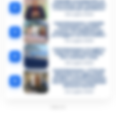
Omicidio Luca Esposito, la
confessione dell’assassino:
2
«L’ho ucciso per punizione»
26 Luglio 2026
Castellammare, omicidio
Tommasino, il pentito
3
accusa: «Fu eliminato per
proteggere un intoccabile»
24 Luglio 2026
Castellammare, il registro
segreto delle determine
4
che «nutriva» i clan
28 Luglio 2026
Castellammare, «Ti faccio
diventare la regina delle
vendite»: le intercettazioni
5
che incastrano i fedelissimi
del boss Carolei
24 Luglio 2026
PUBBLICITA