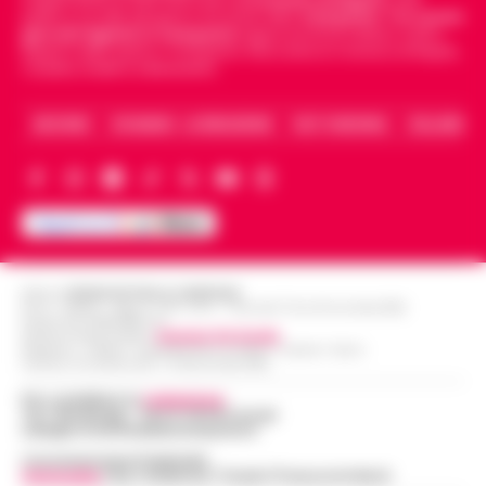
politica, sui fatti del giorno e le storie della
Campania
.
Tra i primi
giornali digitali in Campania
segue anche le notizie il calcio
Napoli e dello sport in Campania. Racconta la Cronaca di Napoli,
Caserta, Avellino e Benevento.
ARCHIVIO
CHI SIAMO – LA REDAZIONE
FACT CHECKING
COLLABORA
Editore
CRONACHE DELLA CAMPANIA
R.O.C.: 030531 - Reg. N. 1301/ 2016 - Tribunale Torre Annunziata (NA)
Partita IVA IT08642881216
Direttore Responsabile:
Giuseppe Del Gaudio
Redazioni : Scafati / Castellammare di Stabia / Caserta / Sarno
Indirizzo Via Sardoncelli 115 Boscoreale (NA)
Per contattare la
redazione
:
Tel / Whatsapp : 334.12.78.004 email:
web@cronachedellacampania.it
Concessionaria Pubblicità
Vivimedia
| Sky | Addendo | Teads | Presscommtech