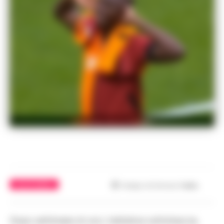
Osimhen lascia Napoli
CALCIO NAPOLI
Tempo di lettura
1
min.
Dopo settimane di voci, trattative sottotraccia,