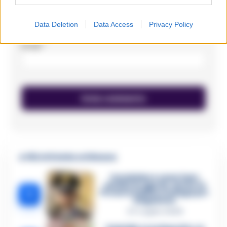
Data Deletion
Data Access
Privacy Policy
Email
*
🔥 Più letti della settimana
Carabiniere casertano
suicida in Liguria: anche la
1
Procura militare indaga per
istigazione
27 Luglio 2026