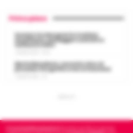
Primo piano
Scontro tra due gozzi in Costiera
Amalfitana, passeggeri costretti a
tuffarsi in mare
7 AGOSTO 2026 - 19:24
Morte Maradona, racconto choc al
processo: Era gonfio e non si muoveva
7 AGOSTO 2026 - 17:11
PUBBLICITA
Cronachedellacampania.it
fondato nel 2015, è il giornale
indipendente di riferimento per le
Cronache di Napoli
, sulla