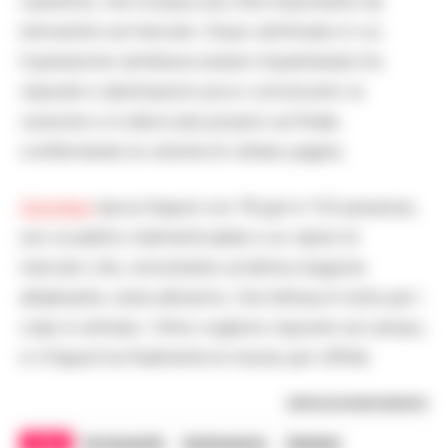
Laurentiis, che incassa una cifra importante da
reinvestire sul mercato. Dopo settimane in cui
l’operazione sembrava essersi impantanata tra
clausole e destinazioni poco convincenti, la
cessione si è sbloccata proprio sul finale,
confermando la volontà di voltare pagina.
Osimhen
lascia Napoli con 76 gol in 133 presenze,
uno scudetto indimenticabile e un valore di
mercato che, nonostante un’ultima stagione
altalenante, resta altissimo. Ora l’attesa è tutta per i
colpi in entrata: i tifosi vogliono risposte sul campo,
e il Napoli ha finalmente le risorse per offrirle.
RIPRODUZIONE RISERVATA
TAGS
De laurentiis
Galatasaray
Osimhen