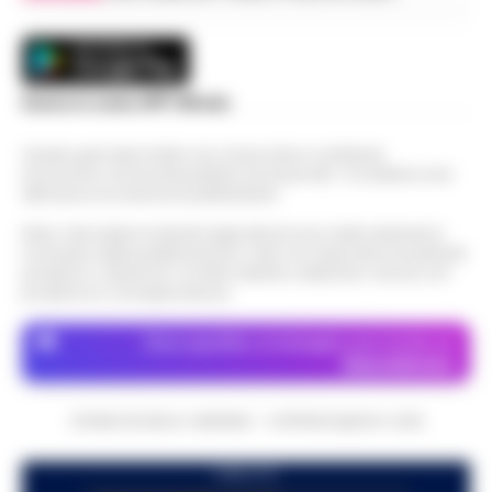
Scarica la nostra APP Ufficiale
Questo giornale inoltre non riceve alcun contributo
economico né da enti pubblici né da privati . Si sostiene solo
attraverso le inserzioni pubblicitarie.
Nota: I link esterni indicati negli articoli sono stati verificati al
momento della pubblicazione. Il sito non risponde di eventuali
problemi o disservizi: si invita l’utente a utilizzare i servizi con
prudenza e consapevolezza.
Dove specifico, le immagini sono fornite da
Depositphotos
CRONACHE DELLA CAMPANIA - COPYRIGHT@2014-2026
PUBBLICITA