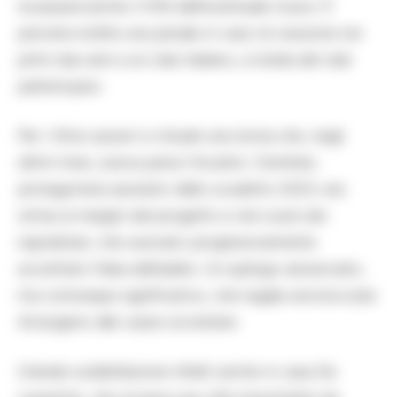
incasserà anche il 10% dell’eventuale ricavo. È
prevista inoltre una penale in caso di cessione nei
primi due anni a un club italiano, a tutela del club
partenopeo.
Per i tifosi azzurri si chiude una storia che, negli
ultimi mesi, aveva perso l’incanto. Osimhen,
protagonista assoluto dello scudetto 2023, era
ormai ai margini del progetto e nel cuore dei
napoletani, che avevano progressivamente
accettato l’idea dell’addio. Un epilogo annunciato,
ma comunque significativo, che regala una boccata
d’ossigeno alle casse societarie.
Grande soddisfazione infatti anche in casa De