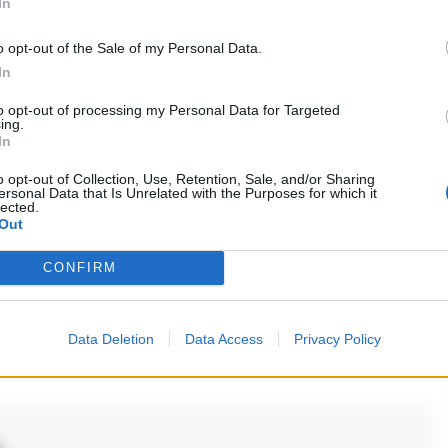
In
partenopeo
o opt-out of the Sale of my Personal Data.
In
ivo, noto per il ruolo del vigile Cerruti nella soap
to opt-out of processing my Personal Data for Targeted
ing.
In
o opt-out of Collection, Use, Retention, Sale, and/or Sharing
ersonal Data that Is Unrelated with the Purposes for which it
ipo
lected.
Out
CONFIRM
i commenti (1)
Data Deletion
Data Access
Privacy Policy