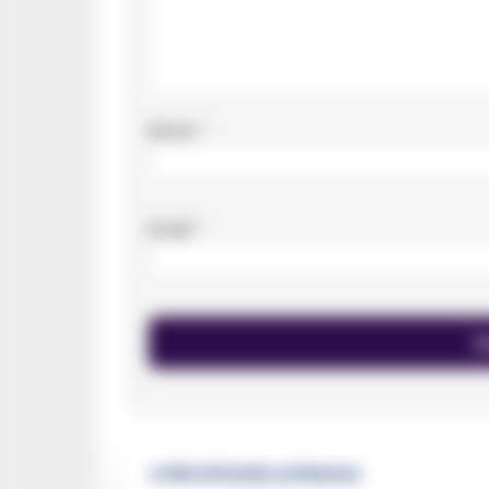
Nome
*
Email
*
🔥 Più letti della settimana