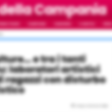
 della Campania
RIMO PIANO
CAMPANIA
CAMORRA
IL NAPOLI
VIDE
LI
u: laboratori artistici
di ragazzi con disturbo
istico
Tempo di lettura
1
min