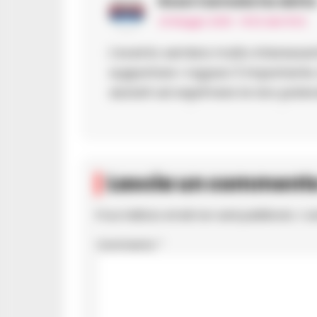
Rossi Carmela
ha detto
23 Maggio 2025 - 15:52 alle 15:52
L’evento sembra molto interessan
supportare i ragazzi. È importante
aiutarli ad esprimere le loro potenzi
Lascia un comment
Il tuo indirizzo email non sarà pubblicato.
I c
Commento
*