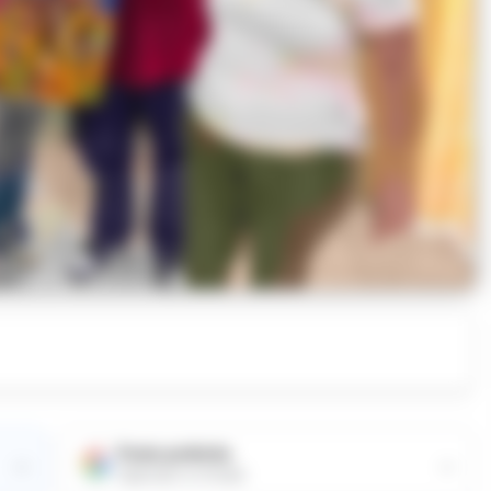
Fonte preferita
→
→
Aggiungici su Google