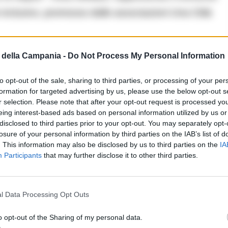
 inclusivo, promosso dalle associazioni Una Città
della Campania -
Do Not Process My Personal Information
turbo dello spettro autistico ad alto funzionamento
iettivo di valorizzarne le capacità, favorire
to opt-out of the sale, sharing to third parties, or processing of your per
formation for targeted advertising by us, please use the below opt-out s
utentica partecipazione culturale.
r selection. Please note that after your opt-out request is processed y
eing interest-based ads based on personal information utilized by us or
e l’inclusione attraverso l’arte, la creatività e la
disclosed to third parties prior to your opt-out. You may separately opt-
losure of your personal information by third parties on the IAB’s list of
. This information may also be disclosed by us to third parties on the
IA
Participants
that may further disclose it to other third parties.
ento personalità importanti del
llo spettacolo:
l Data Processing Opt Outs
elevisiva e speaker radiofonica,
o opt-out of the Sharing of my personal data.