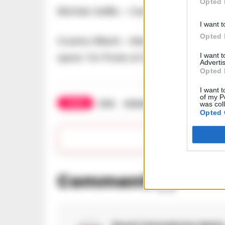
Opted 
Michele Selillo – Cantautore e attore 
I want t
Opted 
Cosimo Alberti – Attore teatrale e televis
I want 
opera “Un Posto al Sole”.
Advertis
Opted 
I want t
of my P
TAGS
Arte
Inclusione
Napoli
Posill
was col
Opted 
Apr
Commenti
(1)