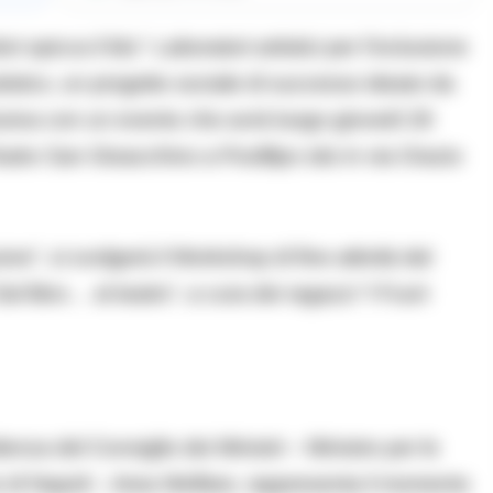
ri spicca il blu”: Laboratori artistici per l’inclusione
tistico, un progetto sociale di successo ideato da
usiva con un evento che avrà luogo giovedì 29
atro San Gioacchino a Posillipo sito in via Orazio
ive”, si svolgerà il Workshop di fine attività dal
 Dal libro… al teatro”, a cura dei ragazzi “I Fuori
enza del Consiglio dei Ministri – Ministro per le
e di Napoli – Area Welfare, rappresenta il momento