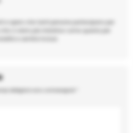
:
ti e spero che tanti persone partecipano per
 che ci siano più iniziative come questa per
alità e sentirsi inclusi.
o
ampi obbligatori sono contrassegnati
*