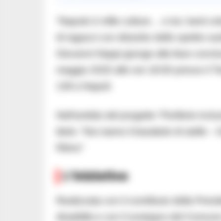
“Napule è mille culture… e tra i tanti colo
di ragazzi con disturbo dello spettro au
Giovanni Nappi giunge alla fase concl
maggio 2025 alle ore 18:00 presso il Te
139 a Napoli.
Nell’ambito del progetto “Periferie inclus
titolo: “Noi siamo il barattolo di stelle –
Ritmo”
L’iniziativa
Realizzata con il contributo della Presid
disabilità e con il sostegno del Comun