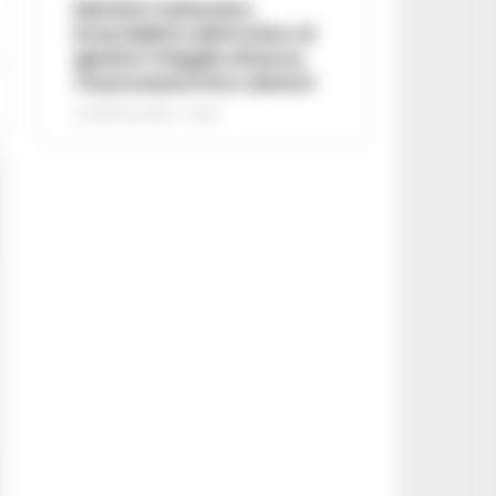
Martina Carbonaro,
braccialetto elettronico ai
genitori: il legale attacca,
«Si processa il loro dolore»
5 AGOSTO 2026 - 12:50