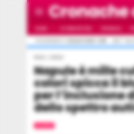
Cronache
HOME
ULTIME NOTIZIE
CRONACA
P
C
AGGIORNAMENTO :
5 AGOSTO 2026 - 21:55
26.4
NAPO
Home
Cultura
Napule è mille culture… e tra i tanti
colori spicca il bl
per l’inclusione 
dello spettro aut
CULTURA