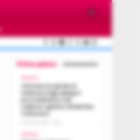
O
Primo piano
AFRAGOLA
«Fermare la spirale di
violenza»:il gip spiega il
provvedimento che
colpisce i genitori di Martina
Carbonaro
5 AGOSTO 2026 - 18:37
AFRAGOLA