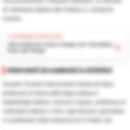
Successivamente, Pasquale Sabbatino, ex docente
di Letteratura Italiana alla Federico II, introdurrà
l’evento.
TI POTREBBE INTERESSARE
Villa Cimbrone rivive il tempo con ‘Una Notte
Fuori dal Tempo’
Interventi Accademici e Artistici
Durante l’incontro interverranno Nicola De Blasi,
professore di Storia della lingua italiana e
Dialettologia italiana, Vincenzo Caputo, professore di
Letteratura italiana, e Pier Luigi Razzano, giornalista
e coordinatore della redazione di F2 Radio Lab.