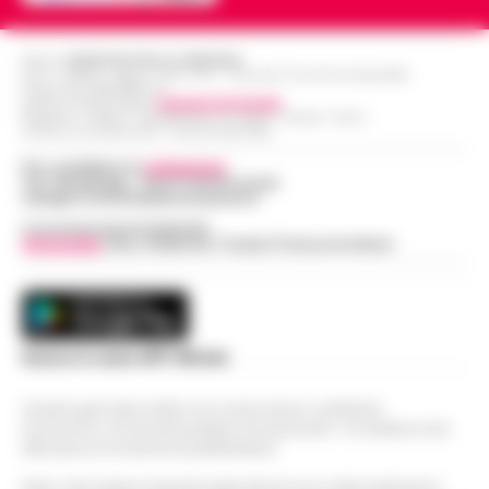
Editore
CRONACHE DELLA CAMPANIA
R.O.C.: 030531 - Reg. N. 1301/ 2016 - Tribunale Torre Annunziata (NA)
Partita IVA IT08642881216
Direttore Responsabile:
Giuseppe Del Gaudio
Redazioni : Scafati / Castellammare di Stabia / Caserta / Sarno
Indirizzo Via Sardoncelli 115 Boscoreale (NA)
Per contattare la
redazione
:
Tel / Whatsapp : 334.12.78.004 email:
web@cronachedellacampania.it
Concessionaria Pubblicità
Vivimedia
| Sky | Addendo | Teads | Presscommtech
Scarica la nostra APP Ufficiale
Questo giornale inoltre non riceve alcun contributo
economico né da enti pubblici né da privati . Si sostiene solo
attraverso le inserzioni pubblicitarie.
Nota: I link esterni indicati negli articoli sono stati verificati al