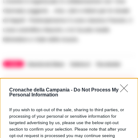
L’evento è organizzato in collaborazione con ‘Una
Giornata Leggend… Aria. Libri e lettori per le strade
di Napoli’. Parteciperanno il Liceo classico Pansini, il
Liceo scientifico Mazzini, e le Scuole medie
Belvedere e Viale delle Acacie.
TAGS
Eduardo de filippo
Federico II
Pino daniele
Apri commenti (1)
Cronache della Campania -
Do Not Process My
Personal Information
Commenti
(1)
If you wish to opt-out of the sale, sharing to third parties, or
processing of your personal or sensitive information for
targeted advertising by us, please use the below opt-out
section to confirm your selection. Please note that after your
Xromano
ha detto:
opt-out request is processed you may continue seeing