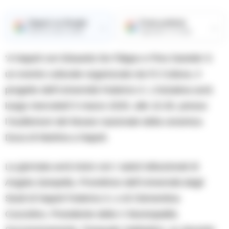
Seguici su Google
Fonte preferita
→
→
Ricevi le nostre notizie
Aggiungici su Google
‘A Napoli con Eduardo De Filippo e Pino Daniele’ è
un evento culturale organizzato da F2 Cultura, il
progetto dell’Università Federico II. L’iniziativa avrà
luogo mercoledì 5 marzo 2025, alle 10.30, presso
l’Auditorium del Museo nazionale della ceramica
Duca di Martina a Napoli.
La giornata avrà inizio con i saluti istituzionali di
Angela Zampella, Prorettrice dell’Università degli
Studi di Napoli Federico II, e di Clementina
Cozzolino, Presidente della V Municipalità.