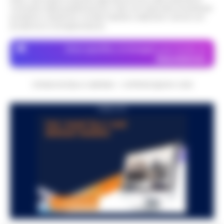
momento della pubblicazione. Il sito non risponde di eventuali
problemi o disservizi: si invita l’utente a utilizzare i servizi con
prudenza e consapevolezza.
Dove specifico, le immagini sono fornite da
Depositphotos
CRONACHE DELLA CAMPANIA - COPYRIGHT@2014-2026
PUBBLICITA