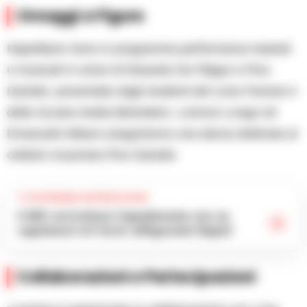
Omaggi a Figure
Napolitane Sono in programma performance teatrali
e musicali in onore di Eduardo De Filippo e Pino
Daniele, presentate dagli studenti del Liceo Pansini e
della Scuola media Belvedere. Lorenzo Longo ed
Emanuele Milano eseguiranno una danza dedicata al
celebre musicista Pino Daniele.
TI POTREBBE INTERESSARE
Il MiC arricchisce Capodimonte con un
capolavoro di Corot raffigurante Napoli
Collaborazioni e Partecipazioni