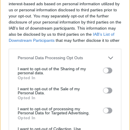
interest-based ads based on personal information utilized by
6 Marzo 2025 - 13:51 alle 13:51
us or personal information disclosed to third parties prior to
your opt-out. You may separately opt-out of the further
L’evento sembra interessante ma non
disclosure of your personal information by third parties on the
so se riuscirò a partecipare a causa di
IAB’s list of downstream participants. This information may
also be disclosed by us to third parties on the
IAB’s List of
impegni lavorativi. Spero che ci siano
Downstream Participants
that may further disclose it to other
registrazioni delle performances per
third parties.
poterle vedere in un altro momento.
Personal Data Processing Opt Outs
Napoli offre sempre eventi culturali di
grande valore.
I want to opt-out of the Sharing of my
personal data.
Opted In
I want to opt-out of the Sale of my
Personal Data.
Opted In
Lascia un commento
I want to opt-out of processing my
Personal Data for Targeted Advertising.
Il tuo indirizzo email non sarà pubblicato.
I campi
Opted In
obbligatori sono contrassegnati
*
I want to opt-out of Collection, Use,