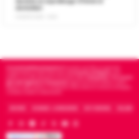
durante un sopralluogo: 67enne ai
domiciliari
6 AGOSTO 2026 - 09:43
Cronachedellacampania.it
fondato nel 2015, è il giornale
indipendente di riferimento per le
Cronache di Napoli
, sulla
politica, sui fatti del giorno e le storie della
Campania
.
Tra i primi
giornali digitali in Campania
segue anche le notizie il calcio
Napoli e dello sport in Campania. Racconta la Cronaca di Napoli,
Caserta, Avellino e Benevento.
ARCHIVIO
CHI SIAMO – LA REDAZIONE
FACT CHECKING
COLLABORA