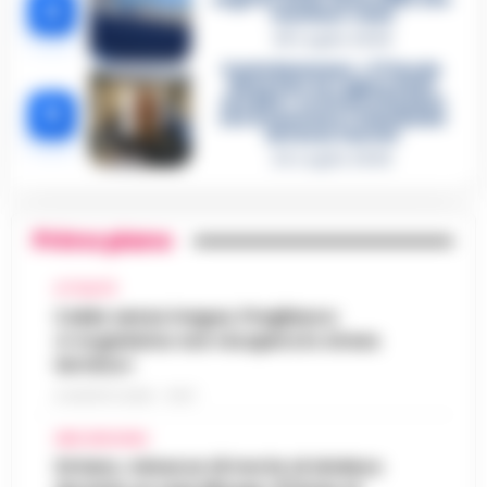
4
«nutriva» i clan
28 Luglio 2026
Castellammare, «Ti faccio
diventare la regina delle
vendite»: le intercettazioni
5
che incastrano i fedelissimi
del boss Carolei
24 Luglio 2026
Primo piano
ATTUALITÀ
Caldo senza tregua, Pregliasco:
«L’organismo non recupera lo stress
termico»
6 AGOSTO 2026 - 10:57
AREA VESUVIANA
Striano, minacce di morte al sindaco