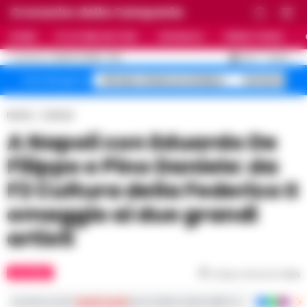
Cronache della Campania
HOME
ULTIME NOTIZIE
CRONACA
PRIMO PIANO
C
30.3
NAPOLI
6 AGOSTO 2026 - 11:23
AGGIORNAMENTO :
Striano minacce sindaco
Sorrento piz
Temi del giorno
Home
Cultura
A Napoli con Eduardo De
Filippo e Pino Daniele: da
F2 Cultura della Federico II
omaggio ai due grandi
artisti
CULTURA
Tempo di lettura
1
min
Iscriviti ai nostri
canali social
per le ultime notizie dalla Campania con notizi