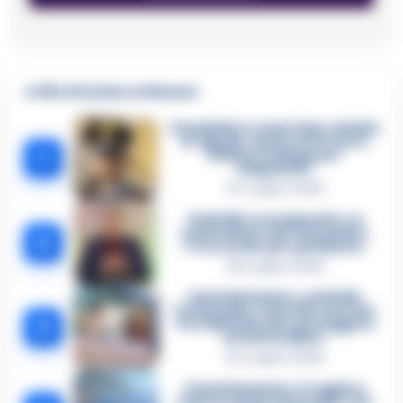
🔥 Più letti della settimana
Carabiniere casertano suicida
in Liguria: anche la Procura
1
militare indaga per
istigazione
27 Luglio 2026
Omicidio Luca Esposito, la
confessione dell’assassino:
2
«L’ho ucciso per punizione»
26 Luglio 2026
Castellammare, omicidio
Tommasino, il pentito accusa:
3
«Fu eliminato per proteggere
un intoccabile»
24 Luglio 2026
Castellammare, il registro
segreto delle determine che