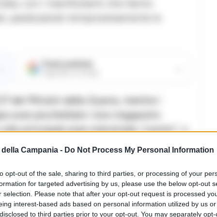
tinata, con i manifestanti che hanno
pali, paralizzando temporaneamente le
Fonte preferita
→
→
Aggiungici su Google
G7 dei Ministri della Guerra, mentre i
dopo aver picchettato i loro magazzini,
la principale area industriale, il porto”
, si
to. La protesta non è solo contro le
della Campania -
Do Not Process My Personal Information
oro, ma anche contro le condizioni di
to opt-out of the sale, sharing to third parties, or processing of your per
formation for targeted advertising by us, please use the below opt-out s
r selection. Please note that after your opt-out request is processed y
eing interest-based ads based on personal information utilized by us or
LEGGI ANCHE
disclosed to third parties prior to your opt-out. You may separately opt-