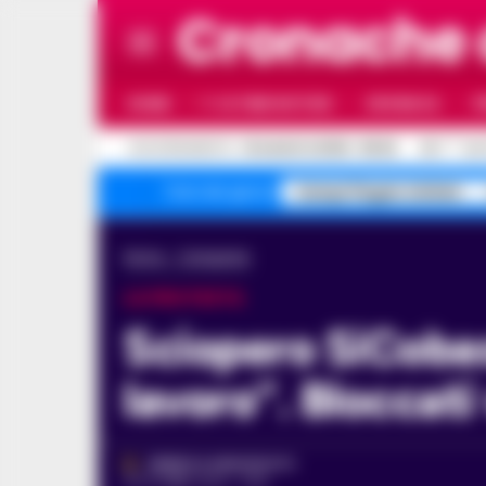
Cronache
HOME
ULTIME NOTIZIE
CRONACA
P
C
AGGIORNAMENTO :
10 AGOSTO 2026 - 08:26
25.7
NAP
Campi Flegrei sfollati
Temi del giorno
Home
Campania
LA PROTESTA
Sciopero SiCobas: “No alla guerra, sì alla sicurezza sul
lavoro”. Bloccati
FEDERICA ANNUNZIATA
18 OTTOBRE 2024 - 11:06