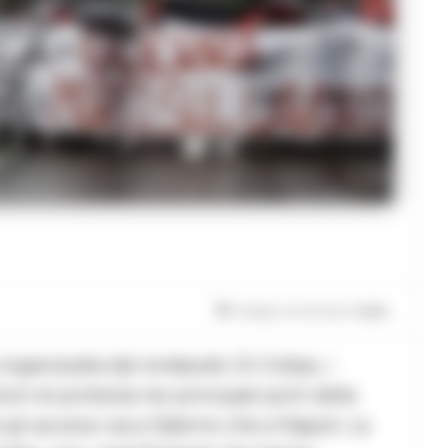
Tempo di lettura
1
min.
organizzata dal sindacato Si Cobas, i
ni di protesta nei principali porti della
li accessi sia a Salerno che a Napoli. La