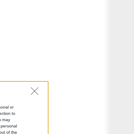
sonal or
ection to
ou may
 personal
out of the