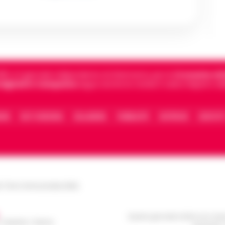
5, è il giornale indipendente di riferimento per le
Cronache di 
 digitali in Campania
segue anche le notizie il calcio Napoli e 
IONE
FACT CHECKING
COLLABORA
PUBBLICITÀ
NOTIFICHE
CONTATT
le Torre Annunziata (NA)
Questo giornale inoltre non rice
/ Caserta / Sarno