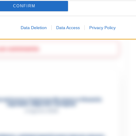
CONFIRM
Data Deletion
Data Access
Privacy Policy
deoggi
 un commento
ad Acerra, Francesco Pio muore a 19 anni in
ospedale: disposta l’autopsia
4 Agosto 2026