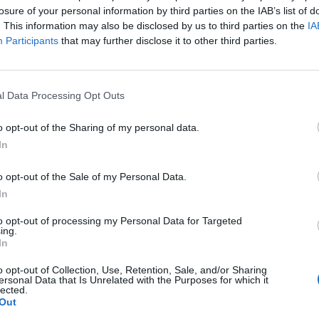
losure of your personal information by third parties on the IAB’s list of
CRONACA NAPOLI
. This information may also be disclosed by us to third parties on the
IA
Napoli, medici in protesta
Participants
that may further disclose it to other third parties.
al Cardarelli contro le
aggressioni: “Ora basta,
sicurezza nei luoghi di
l Data Processing Opt Outs
lavoro”
o opt-out of the Sharing of my personal data.
In
16/09/2024 14:42
o opt-out of the Sale of my Personal Data.
In
uta pochi giorni fa, dimostra come la
to opt-out of processing my Personal Data for Targeted
 all’estero si rifletta in una guerra
ing.
In
voratrice”
, si sottolinea nel comunicato del
o opt-out of Collection, Use, Retention, Sale, and/or Sharing
rte di una mobilitazione più ampia, volta a
ersonal Data that Is Unrelated with the Purposes for which it
lected.
urezza e dignità sul posto di lavoro, in un
Out
e per le condizioni in cui operano molti