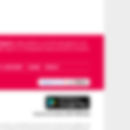
Napoli
, sulla politica, sui fatti del giorno e le
dello sport in Campania. Racconta la Cronaca
I – WHATSAPP
COOKIE
PRIVACY
Scarica la nostra APP Ufficiale
ve alcun contributo economico né da enti pubblici né