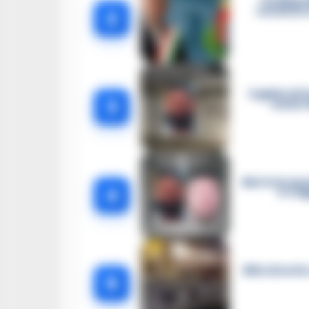
«Ci disar
contati in
2
Il giallo d
3
senza r
Morto in car
4
E’ il 
Blitz di nott
5