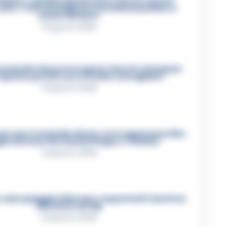
miamo»: cellulari spenti come i narcos ed euro
 auto. Tutti i dettagli del mercimonio politico a
Castel Volturno
5 Agosto 2026
i Costantino Russo tra segreti, rimorsi e domande
isposta: perché non era video sorvegliato?
5 Agosto 2026
cere per Costantino Russo: si era appena pentito.
figlio del boss dei Casalesi Peppe o’ Padrino
4 Agosto 2026
e sulla spiaggia di Nerano: sequestrati i tavoli nel
ristorante dei Vip
8 Agosto 2026