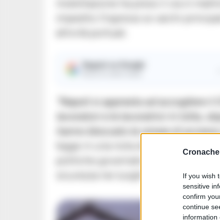
mobilitazione ha preso il via in mat
impedito l’ingresso ai varchi princi
attività portuali.
Seguici su Google
Ricevi le nostre notizie
“Napoli si appresta ad accogliere il 
lavoratori e le lavoratrici in lotta, 
hanno bloccato le rampe di accesso al
legge in una nota diffusa dal sindaca
Cronache 
politiche governative in tema di lav
sicurezza nei luoghi di lavoro.
If you wish 
sensitive in
confirm you
continue se
information 