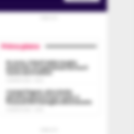
PUBBLICITA
Primo piano
Rc Auto, il bluff delle targhe
polacche: ai napoletani arriva il
conto da 5 milioni
9 AGOSTO 2026 - 06:20
Campi Flegrei, oltre 2mila
persone ancora fuori casa: a
Pozzuoli 813 famiglie allontanate
8 AGOSTO 2026 - 22:56
PUBBLICITA