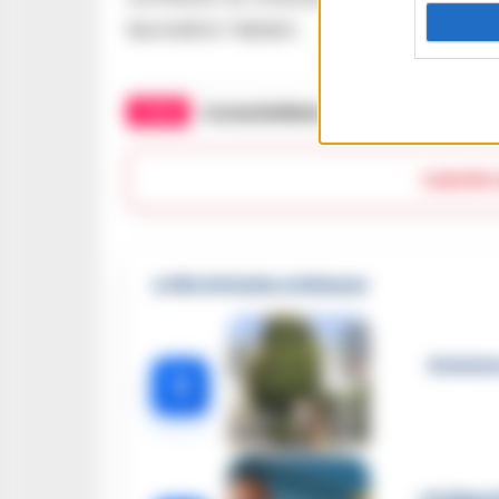
lavoratori italiani.
TAGS
CronacheNews
Sciopero
Succe
Lascia
🔥 Più letti della settimana
Dramma 
1