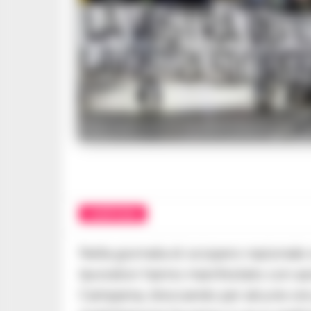
CAMPANIA
Nella giornata di sciopero nazionale 
lavoratori hanno manifestato con azio
Campania, bloccando per alcune ore g