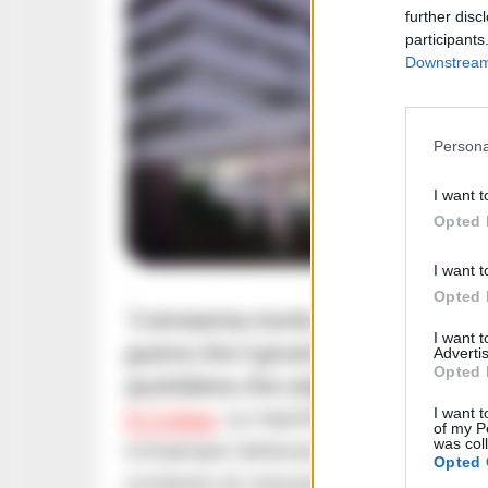
further disc
participants
Downstream 
Persona
I want t
Opted 
I want t
Opted 
“L’ennesima morte sul lavoro, avven
I want 
guerra che il governo italiano esporta
Advertis
Opted 
quotidiana che colpisce la classe la
I want t
Si Cobas
. Le manifestazioni sono pa
of my P
was col
richiamare l’attenzione su diritti, sic
Opted 
contesto di crescente insoddisfazion