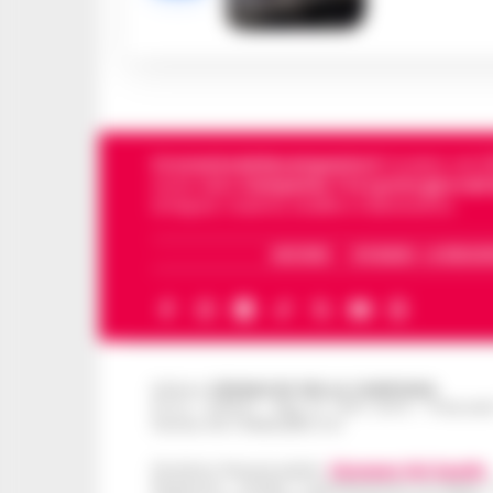
Cronachedellacampania.it
fondato nel 201
storie della
Campania
.
Tra i primi giornali
di Napoli, Caserta, Avellino e Benevento.
ARCHIVIO
CHI SIAMO – LA REDAZ
Editore
CRONACHE DELLA CAMPANIA
R.O.C.: 030531 - Reg. N. 1301/ 2016 - Tribuna
Partita IVA IT08642881216
Direttore Responsabile:
Giuseppe Del Gaudio
Redazioni : Scafati / Castellammare di Stabia 