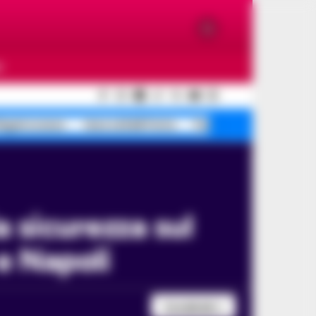
O
egrei scossa
rissa coltelli Porta
Pusher movida Bagnoli
 e Napoli
Condividi