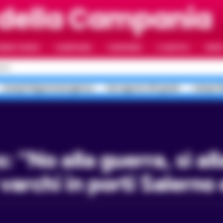
 della Campania
RIMO PIANO
CAMPANIA
CAMORRA
IL NAPOLI
VIDE
OLI
Campi Flegrei emergenza
Ferragosto 40 gradi
Campi Fl
 varchi in porti Salerno