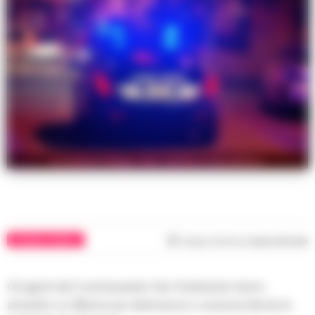
La polizia indaga sulla rapinba al gioielliere
CRONACA NAPOLI
Tempo di lettura
meno di 1
min
Gli agenti del Commissariato San Ferdinando hanno
arrestato un 38enne per detenzione e cessione illecita di