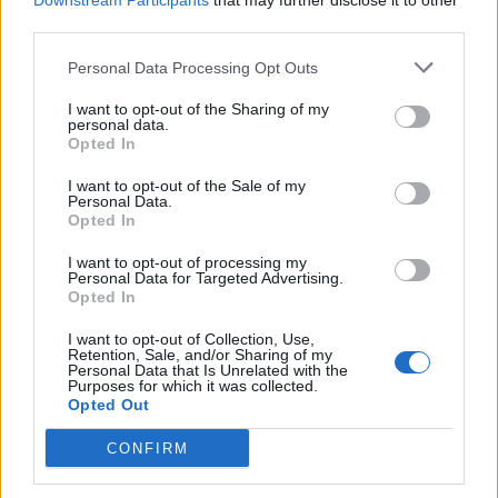
Downstream Participants
that may further disclose it to other
Omicidio Luca Esposito, la
third parties.
confessione dell’assassino:
2
«L’ho ucciso per punizione»
Personal Data Processing Opt Outs
26 Luglio 2026
Castellammare, omicidio
I want to opt-out of the Sharing of my
Tommasino, il pentito accusa:
personal data.
3
«Fu eliminato per proteggere
Opted In
un intoccabile»
24 Luglio 2026
I want to opt-out of the Sale of my
Personal Data.
Castellammare, il registro
Opted In
segreto delle determine che
4
«nutriva» i clan
I want to opt-out of processing my
28 Luglio 2026
Personal Data for Targeted Advertising.
Opted In
Castellammare, «Ti faccio
diventare la regina delle
I want to opt-out of Collection, Use,
vendite»: le intercettazioni
5
Retention, Sale, and/or Sharing of my
che incastrano i fedelissimi
Personal Data that Is Unrelated with the
del boss Carolei
Purposes for which it was collected.
24 Luglio 2026
Opted Out
CONFIRM
Primo piano