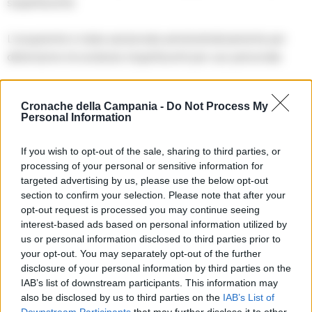
stupefacente.
L’acquirente è stata sanzionata amministrativamente per
detenzione di sostanze stupefacenti per uso personale.
Cronache della Campania -
Do Not Process My
TAGS
Donne
Succedeoggi
Personal Information
If you wish to opt-out of the sale, sharing to third parties, or
Lascia un commento
processing of your personal or sensitive information for
targeted advertising by us, please use the below opt-out
section to confirm your selection. Please note that after your
opt-out request is processed you may continue seeing
🔥 Più letti della settimana
interest-based ads based on personal information utilized by
us or personal information disclosed to third parties prior to
Carabiniere casertano suicida
your opt-out. You may separately opt-out of the further
in Liguria: anche la Procura
1
disclosure of your personal information by third parties on the
militare indaga per
istigazione
IAB’s list of downstream participants. This information may
27 Luglio 2026
also be disclosed by us to third parties on the
IAB’s List of