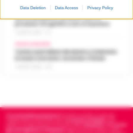
Data Deletion
Data Access
Privacy Policy
CRONACA GIUDIZIARIA
Morte Maradona, racconto choc al
processo: Era gonfio e non si muoveva
7 AGOSTO 2026 - 17:11
CRONACA GIUDIZIARIA
Turista australiana derubata e molestata
in hotel a Sorrento: arrestato 37enne
7 AGOSTO 2026 - 15:27
Cronachedellacampania.it
fondato nel 2015, è il giornale
indipendente di riferimento per le
Cronache di Napoli
, sulla
politica, sui fatti del giorno e le storie della
Campania
.
Tra i primi
giornali digitali in Campania
segue anche le notizie il calcio