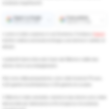
sostanze stupefacenti.
Seguici su Google
Fonte preferita
→
→
Ricevi le nostre notizie
Aggiungici su Google
L’uomo è stato sorpreso in via Domenico Fontana a
Napoli
mentre cedeva una busta di droga a una donna in cambio di
denaro.
I poliziotti hanno bloccato l’auto del 38enne e delle due
donne che lo accompagnavano.
Nel corso della perquisizione, sono stati rinvenuti 75 euro,
0,22 grammi di anfetamina e 0,35 grammi di cocaina.
Il 38enne è stato arrestato, mentre le due donne sono state
denunciate per detenzione ai fini di spaccio di sostanza