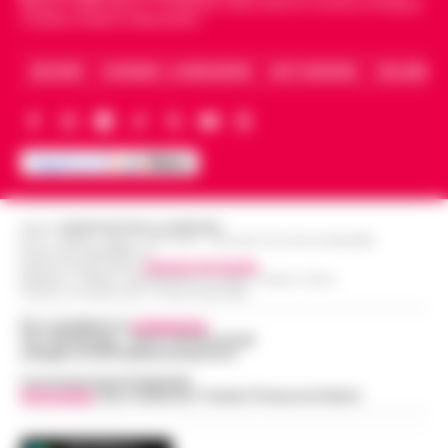
Napoli e dello sport in Campania. Racconta la Cronaca di Napoli,
Caserta, Avellino e Benevento.
ARCHIVIO
CHI SIAMO – LA REDAZIONE
FACT CHECKING
COLLABORA
Editore
CRONACHE DELLA CAMPANIA
R.O.C.: 030531 - Reg. N. 1301/ 2016 - Tribunale Torre Annunziata (NA)
Partita IVA IT08642881216
Direttore Responsabile:
Giuseppe Del Gaudio
Redazioni : Scafati / Castellammare di Stabia / Caserta / Sarno
Indirizzo Via Sardoncelli 115 Boscoreale (NA)
Per contattare la
redazione
:
Tel / Whatsapp : 334.12.78.004 email:
web@cronachedellacampania.it
Concessionaria Pubblicità
Vivimedia
| Sky | Addendo | Teads | Presscommtech