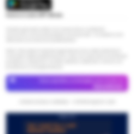
Scarica la nostra APP Ufficiale
Questo giornale inoltre non riceve alcun contributo
economico né da enti pubblici né da privati . Si sostiene solo
attraverso le inserzioni pubblicitarie.
Nota: I link esterni indicati negli articoli sono stati verificati al
momento della pubblicazione. Il sito non risponde di eventuali
problemi o disservizi: si invita l’utente a utilizzare i servizi con
prudenza e consapevolezza.
Dove specifico, le immagini sono fornite da
Depositphotos
CRONACHE DELLA CAMPANIA - COPYRIGHT@2014-2026
PUBBLICITA