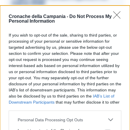
marzo 2025
07/10/2024 16:17
Cronache della Campania -
Do Not Process My
Personal Information
Pogba
, che nella famosa partita contro l’Udinese in
If you wish to opt-out of the sale, sharing to third parties, or
processing of your personal or sensitive information for
seguito alla quale fu trovato positivo al
targeted advertising by us, please use the below opt-out
testosterone non giocò neppure un minuto, è
section to confirm your selection. Please note that after your
opt-out request is processed you may continue seeing
tornato in campo questa stagione per 25′ e 29′
interest-based ads based on personal information utilized by
rispettivamente nella seconda e terza giornata di
us or personal information disclosed to third parties prior to
campionato, contro il
Bologna
prima e l’
Empoli
your opt-out. You may separately opt-out of the further
disclosure of your personal information by third parties on the
poi.
IAB’s list of downstream participants. This information may
also be disclosed by us to third parties on the
IAB’s List of
Downstream Participants
that may further disclose it to other
third parties.
TAGS
CronacheNews
Doping
Juventus
Pogba
Personal Data Processing Opt Outs
Lascia un commento