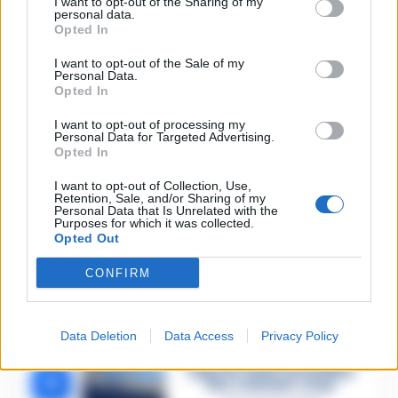
I want to opt-out of the Sharing of my
personal data.
Opted In
I want to opt-out of the Sale of my
🔥 Più letti della settimana
Personal Data.
Opted In
Carabiniere casertano
suicida in Liguria: anche la
I want to opt-out of processing my
1
Procura militare indaga per
Personal Data for Targeted Advertising.
istigazione
Opted In
27 Luglio 2026
I want to opt-out of Collection, Use,
Omicidio Luca Esposito, la
Retention, Sale, and/or Sharing of my
confessione dell’assassino:
2
Personal Data that Is Unrelated with the
«L’ho ucciso per punizione»
Purposes for which it was collected.
26 Luglio 2026
Opted Out
Castellammare, omicidio
CONFIRM
Tommasino, il pentito
3
accusa: «Fu eliminato per
proteggere un intoccabile»
24 Luglio 2026
Data Deletion
Data Access
Privacy Policy
Castellammare, il registro
segreto delle determine
4
che «nutriva» i clan