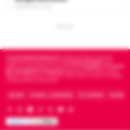
8 AGOSTO 2026 - 22:56
PUBBLICITA
Cronachedellacampania.it
fondato nel 2015, è il giornale
indipendente di riferimento per le
Cronache di Napoli
, sulla
politica, sui fatti del giorno e le storie della
Campania
.
Tra i primi
giornali digitali in Campania
segue anche le notizie il calcio
Napoli e dello sport in Campania. Racconta la Cronaca di Napoli,
Caserta, Avellino e Benevento.
ARCHIVIO
CHI SIAMO – LA REDAZIONE
FACT CHECKING
COLLABORA