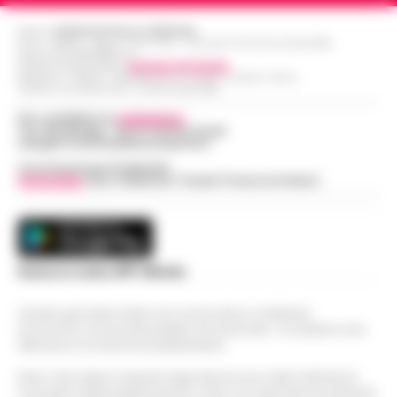
Editore
CRONACHE DELLA CAMPANIA
R.O.C.: 030531 - Reg. N. 1301/ 2016 - Tribunale Torre Annunziata (NA)
Partita IVA IT08642881216
Direttore Responsabile:
Giuseppe Del Gaudio
Redazioni : Scafati / Castellammare di Stabia / Caserta / Sarno
Indirizzo Via Sardoncelli 115 Boscoreale (NA)
Per contattare la
redazione
:
Tel / Whatsapp : 334.12.78.004 email:
web@cronachedellacampania.it
Concessionaria Pubblicità
Vivimedia
| Sky | Addendo | Teads | Presscommtech
Scarica la nostra APP Ufficiale
Questo giornale inoltre non riceve alcun contributo
economico né da enti pubblici né da privati . Si sostiene solo
attraverso le inserzioni pubblicitarie.
Nota: I link esterni indicati negli articoli sono stati verificati al
momento della pubblicazione. Il sito non risponde di eventuali