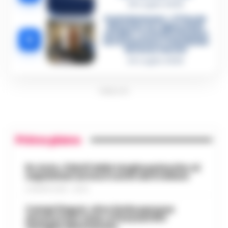
28 Luglio 2026
Castellammare, «Ti faccio
diventare la regina delle
vendite»: le intercettazioni
5
che incastrano i fedelissimi
del boss Carolei
24 Luglio 2026
PUBBLICITA
Primo piano
Rc Auto, il bluff delle targhe polacche: ai
napoletani arriva il conto da 5 milioni
9 AGOSTO 2026 - 06:20
Campi Flegrei, oltre 2mila persone
ancora fuori casa: a Pozzuoli 813
famiglie allontanate