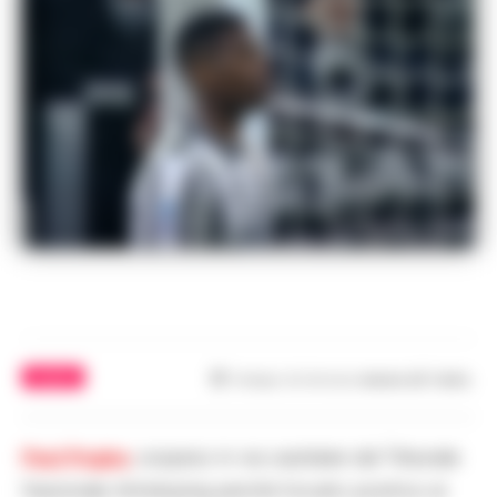
CALCIO
Tempo di lettura
meno di 1
min.
Paul Pogba
, sospeso in via cautelare dal Tribunale
Nazionale Antidoping perché trovato positivo al