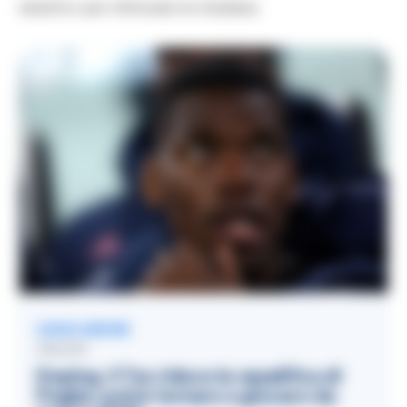
obiettivi per rinforzare la mediana.
LEGGI ANCHE
CALCIO
Doping, il Tas riduce la squalifica di
Pogba: potrà tornare a giocare da