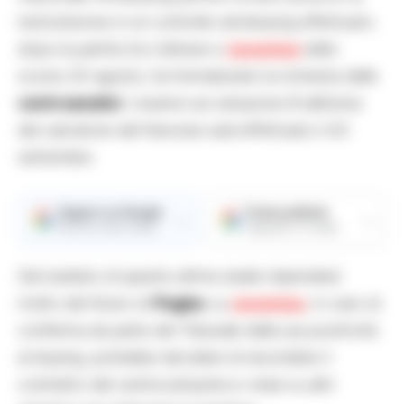
testosterone in un controllo antidoping effettuato
dopo la partita tra Udinese e
Juventus
dello
scorso 20 agosto, ha formalizzato la richiesta delle
controanalisi
. L’esame sul campione B dell’urina
del calciatore del francese sarà effettuato il 20
settembre.
Seguici su Google
Fonte preferita
→
→
Ricevi le nostre notizie
Aggiungici su Google
Dal risultato di queste ultime analisi dipenderà
molto del futuro di
Pogba
. La
Juventus
, in caso di
conferma da parte del Tribunale della sua positività
al doping, potrebbe decidere di rescindere il
contratto del centrocampista e virare su altri