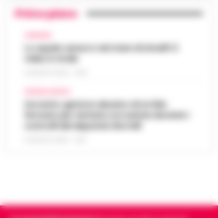
Primo piano
CAMPANIA
Lo squalo azzurro nel mare di Amalfi: il
video è virale
8 AGOSTO 2026 - 13:35
CRONACA NAPOLI
Sorrento: gestore abusivo di un lido
fermato per tentata corruzione durante i
controlli del deputato Borrelli
8 AGOSTO 2026 - 13:18