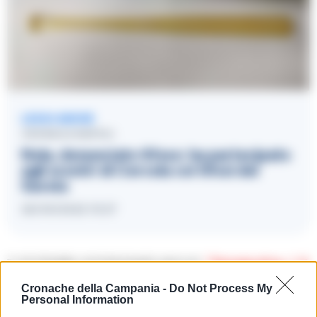
LEGGI ANCHE
CRONACA NAPOLI
Nola, denunciato tifoso: ha partecipato
agli scontri di Cercola coi tifosi del
Savoia
26/09/2022 15:27
TI POTREBBE INTERESSARE ANCHE:
“Terrone di m…”: 5
anni di Daspo al tifoso che insultò cronista napoletano
Cronache della Campania -
Do Not Process My
a San Siro
Personal Information