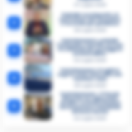
27 Luglio 2026
Omicidio Luca Esposito, la
confessione dell’assassino:
2
«L’ho ucciso per punizione»
26 Luglio 2026
Castellammare, omicidio
Tommasino, il pentito accusa:
3
«Fu eliminato per proteggere
un intoccabile»
24 Luglio 2026
Castellammare, il registro
segreto delle determine che
4
«nutriva» i clan
28 Luglio 2026
Castellammare, «Ti faccio
diventare la regina delle
vendite»: le intercettazioni
5
che incastrano i fedelissimi
del boss Carolei
24 Luglio 2026