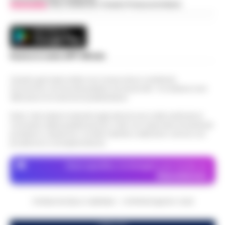
Vivimedia
| Sky | Addendo | Teads | Presscommtech
Scarica la nostra APP Ufficiale
Questo giornale inoltre non riceve alcun contributo
economico né da enti pubblici né da privati . Si sostiene solo
attraverso le inserzioni pubblicitarie.
Nota: I link esterni indicati negli articoli sono stati verificati al
momento della pubblicazione. Il sito non risponde di eventuali
problemi o disservizi: si invita l’utente a utilizzare i servizi con
prudenza e consapevolezza.
Dove specifico, le immagini sono fornite da
Depositphotos
CRONACHE DELLA CAMPANIA - COPYRIGHT@2014-2026