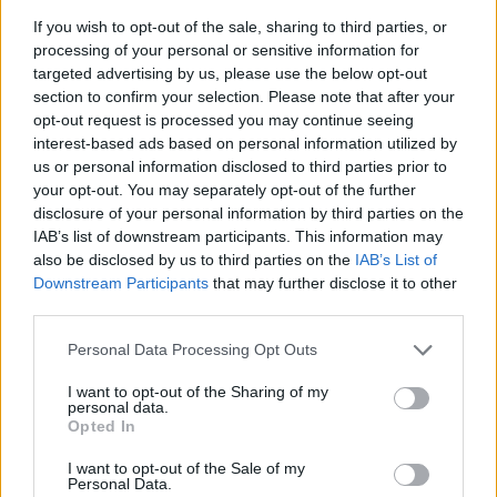
If you wish to opt-out of the sale, sharing to third parties, or
Servono misure severe e non semplici richiami per porre fine
processing of your personal or sensitive information for
a questa barbarie che nulla ha a che vedere con lo sport.
targeted advertising by us, please use the below opt-out
Chiedo che vengano immediatamente identificati tutti i
section to confirm your selection. Please note that after your
protagonisti di questa vergognosa rissa e siano
opt-out request is processed you may continue seeing
interest-based ads based on personal information utilized by
severamente puniti”. Questo il commento del consigliere
us or personal information disclosed to third parties prior to
regionale di Europa Verde, Francesco Emilio Borrelli, che ha
your opt-out. You may separately opt-out of the further
ricevuto la segnalazione del video.
disclosure of your personal information by third parties on the
IAB’s list of downstream participants. This information may
also be disclosed by us to third parties on the
IAB’s List of
Downstream Participants
that may further disclose it to other
third parties.
Personal Data Processing Opt Outs
I want to opt-out of the Sharing of my
personal data.
Opted In
I want to opt-out of the Sale of my
Personal Data.