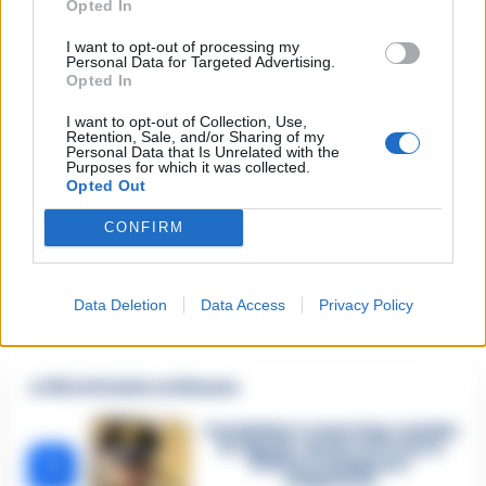
Opted In
I want to opt-out of processing my
Personal Data for Targeted Advertising.
Opted In
I want to opt-out of Collection, Use,
Retention, Sale, and/or Sharing of my
Personal Data that Is Unrelated with the
Purposes for which it was collected.
Opted Out
TAGS
Savoia
Succedeoggi
CONFIRM
Lascia un commento
Data Deletion
Data Access
Privacy Policy
🔥 Più letti della settimana
Carabiniere casertano suicida
in Liguria: anche la Procura
1
militare indaga per
istigazione