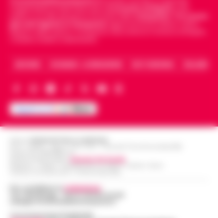
Cronachedellacampania.it
fondato nel 2015, è il giornale
indipendente di riferimento per le
Cronache di Napoli
, sulla
politica, sui fatti del giorno e le storie della
Campania
.
Tra i primi
giornali digitali in Campania
segue anche le notizie il calcio
Napoli e dello sport in Campania. Racconta la Cronaca di Napoli,
Caserta, Avellino e Benevento.
ARCHIVIO
CHI SIAMO – LA REDAZIONE
FACT CHECKING
COLLABORA
Editore
CRONACHE DELLA CAMPANIA
R.O.C.: 030531 - Reg. N. 1301/ 2016 - Tribunale Torre Annunziata (NA)
Partita IVA IT08642881216
Direttore Responsabile:
Giuseppe Del Gaudio
Redazioni : Scafati / Castellammare di Stabia / Caserta / Sarno
Indirizzo Via Sardoncelli 115 Boscoreale (NA)
Per contattare la
redazione
:
Tel / Whatsapp : 334.12.78.004 email:
web@cronachedellacampania.it
Concessionaria Pubblicità