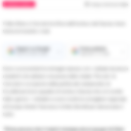
CRONACA NAPOLI
Tempo di lettura
1
min
Follia Ultras a Cercola tra tifosi dell’Ischia e del Savoia. Auto
tenta di investire i rivali.
Seguici su Google
Fonte preferita
→
→
Ricevi le nostre notizie
Aggiungici su Google
Sono sconcertanti le immagini riprese con i cellulari da alcuni
residenti che abitano nei pressi dello stadio ‘Piccolo’ di
Cercola in occasione della partita del campionato di
Eccellenza tra le squadre di Ischia e Savoia che si è svolta
l’altro giorno. I cittadini si sono rivolti al consigliere regionale
di Europa Verde Francesco Emilio Borrelli per denunciare il
tutto.
“Prima ancora che il match iniziasse alcuni gruppi di tifosi