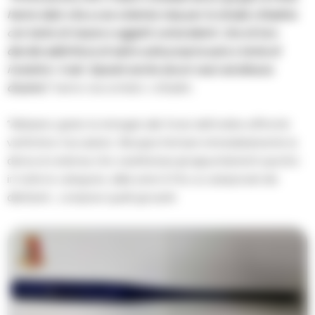
hanno dato vita a una violenta rissa per le strade cittadine
con tanto di mazze e oggetti contundenti. Uno di loro
decide addirittura di salire sulla propria auto e tenta di
investire i rivali. Sparati anche alcuni razzi ad altezza
d’uomo”
, hanno raccontato i cittadini.
“Abbiamo girato le immagini alle forze dell’ordine affinchè
verifichino l’accaduto. Bisogna fermare immediatamente la
deriva di violenza che caratterizza gli appuntamenti sportivi
in tutte le categorie, dalla serie A fino ai campionati dei
dilettanti , compresi quelli giovanili.