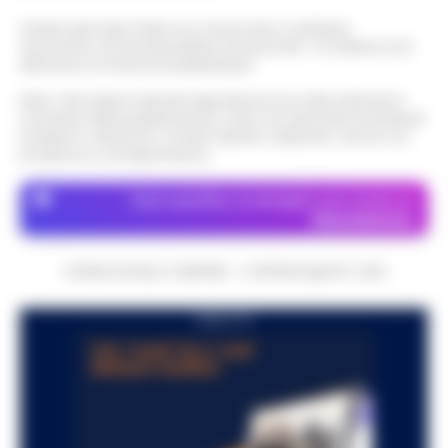
Questo giornale inoltre non riceve alcun contributo
economico né da enti pubblici né da privati . Si sostiene solo
attraverso le inserzioni pubblicitarie.
Nota: I link esterni indicati negli articoli sono stati verificati al
momento della pubblicazione. Il sito non risponde di eventuali
problemi o disservizi: si invita l’utente a utilizzare i servizi con
prudenza e consapevolezza.
Dove specifico, le immagini sono fornite da
Depositphotos
CRONACHE DELLA CAMPANIA - COPYRIGHT@2014-2026
PUBBLICITA