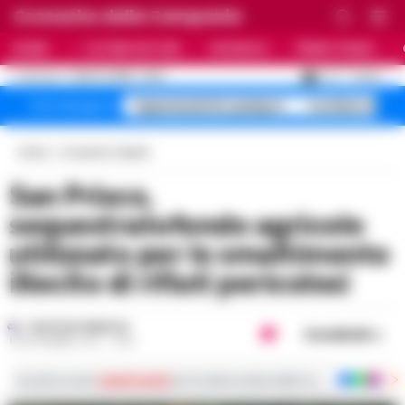
Cronache della Campania
HOME
ULTIME NOTIZIE
CRONACA
PRIMO PIANO
C
27.3
NAPOLI
7 AGOSTO 2026 - 22:19
AGGIORNAMENTO :
Superenalotto jackpot
Costiera Amal
Temi del giorno
Home
Cronache Caserta
San Prisco,
sequestratofondo agricolo
utilizzato per lo smaltimento
illecito di rifiuti pericolosi
GUSTAVO GENTILE
Condividi
18 NOVEMBRE 2021 - 16:18
Iscriviti ai nostri
canali social
per le ultime notizie dalla Campania con notizi