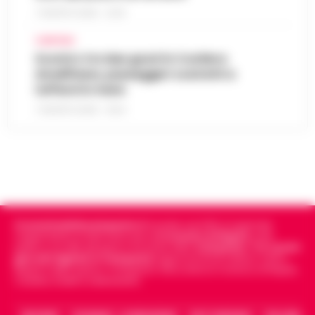
7 AGOSTO 2026 - 22:19
CAMPANIA
Scontro tra due gozzi in Costiera
Amalfitana, passeggeri costretti a
tuffarsi in mare
7 AGOSTO 2026 - 19:24
Cronachedellacampania.it
fondato nel 2015, è il giornale
indipendente di riferimento per le
Cronache di Napoli
, sulla
politica, sui fatti del giorno e le storie della
Campania
.
Tra i primi
giornali digitali in Campania
segue anche le notizie il calcio
Napoli e dello sport in Campania. Racconta la Cronaca di Napoli,
Caserta, Avellino e Benevento.