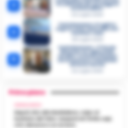
3
«Fu eliminato per proteggere
un intoccabile»
24 Luglio 2026
Castellammare, il registro
segreto delle determine che
4
«nutriva» i clan
28 Luglio 2026
Castellammare, «Ti faccio
diventare la regina delle
vendite»: le intercettazioni
5
che incastrano i fedelissimi
del boss Carolei
24 Luglio 2026
Primo piano
CRONACA NAPOLI
Napoli, bitz alla Maddalena, colpo al
business del falso: sequestrati 3mila capi,
otto denunce e un arresto