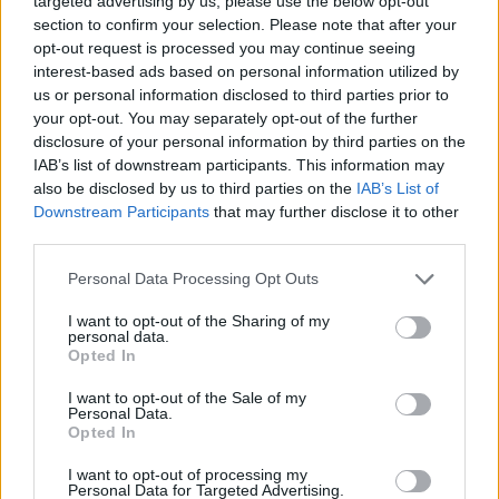
targeted advertising by us, please use the below opt-out
section to confirm your selection. Please note that after your
e similari, segno evidente dello svolgimento di attività di
opt-out request is processed you may continue seeing
fatto di svuota cantine.
interest-based ads based on personal information utilized by
Sono stati, altresì, rinvenuti, per quanto osservabile a vista,
us or personal information disclosed to third parties prior to
anche rifiuti di tipo pericolosi costituiti da imballaggi
your opt-out. You may separately opt-out of the further
disclosure of your personal information by third parties on the
contenenti residui di sostanze pericolose, circa dieci secchi
IAB’s list of downstream participants. This information may
in plastica di materiale per tinteggiatura; sei frigoriferi con
also be disclosed by us to third parties on the
IAB’s List of
componenti contenenti clorofluorocarburi; due veicoli fuori
Downstream Participants
that may further disclose it to other
uso non bonificati o in evidente stato di abbandono,
third parties.
evidentemente utilizzati per pezzi di ricambio.
Personal Data Processing Opt Outs
Il sequestro preventivo ha interessato l’intero
I want to opt-out of the Sharing of my
personal data.
appezzamento di terreno e gli oltre 20 metri cubi di rifiuti,
Opted In
pericolosi e non, in esso smaltiti su nudo terreno in assenza
I want to opt-out of the Sale of my
di qualsivoglia accorgimento per preservare le matrici
Personal Data.
ambientali.
Opted In
I want to opt-out of processing my
Personal Data for Targeted Advertising.