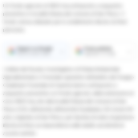
Un fondo agricolo di 1600 mq sottoposto a sequestro
preventivo in località Starza del comune di San Prisco. Il
fondo veniva utilizzato per lo smaltimento illecito di rifiuti
pericolosi
Seguici su Google
Fonte preferita
→
→
Ricevi le nostre notizie
Aggiungici su Google
I militari del Nucleo Investigativo di Polizia Ambientale
Agroalimentare e Forestale operante nell’ambito del Gruppo
Carabinieri Forestale di Caserta hanno sottoposto a
sequestro preventivo un fondo agricolo, della estensione di
circa 1600 mq, sito alla località Starza del comune di San
Prisco (CE), deferendo all’Autorità Giudiziaria, S.B. di anni 54
anni, originario di San Prisco, per l’ipotesi di reato di gestione
illecita di rifiuti, ex imprenditore edile dedito ad attività di
svuota cantine.