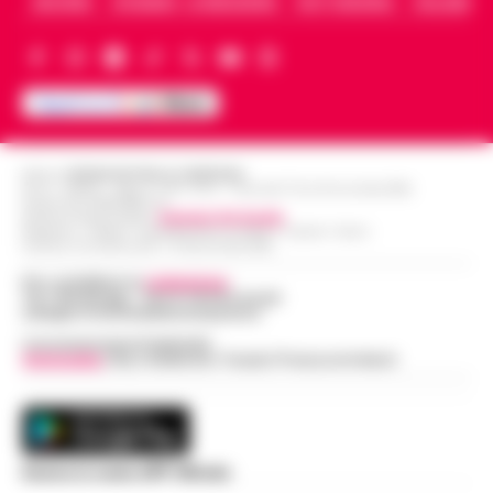
ARCHIVIO
CHI SIAMO – LA REDAZIONE
FACT CHECKING
COLLABORA
Editore
CRONACHE DELLA CAMPANIA
R.O.C.: 030531 - Reg. N. 1301/ 2016 - Tribunale Torre Annunziata (NA)
Partita IVA IT08642881216
Direttore Responsabile:
Giuseppe Del Gaudio
Redazioni : Scafati / Castellammare di Stabia / Caserta / Sarno
Indirizzo Via Sardoncelli 115 Boscoreale (NA)
Per contattare la
redazione
:
Tel / Whatsapp : 334.12.78.004 email:
web@cronachedellacampania.it
Concessionaria Pubblicità
Vivimedia
| Sky | Addendo | Teads | Presscommtech
Scarica la nostra APP Ufficiale