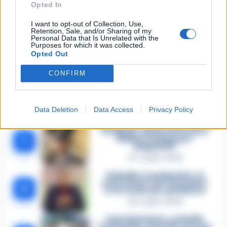
Opted In
TAGS
CronacheNews
Rifiuti pericolosi
San prisco
Ultime Notizie
I want to opt-out of Collection, Use,
Retention, Sale, and/or Sharing of my
Personal Data that Is Unrelated with the
Purposes for which it was collected.
Opted Out
Lascia un commento
CONFIRM
🔥 Più letti della settimana
Data Deletion
Data Access
Privacy Policy
Carabiniere casertano suicida
in Liguria: anche la Procura
1
militare indaga per
istigazione
27 Luglio 2026
Omicidio Luca Esposito, la
confessione dell’assassino:
2
«L’ho ucciso per punizione»
26 Luglio 2026
Castellammare, omicidio
Tommasino, il pentito accusa: