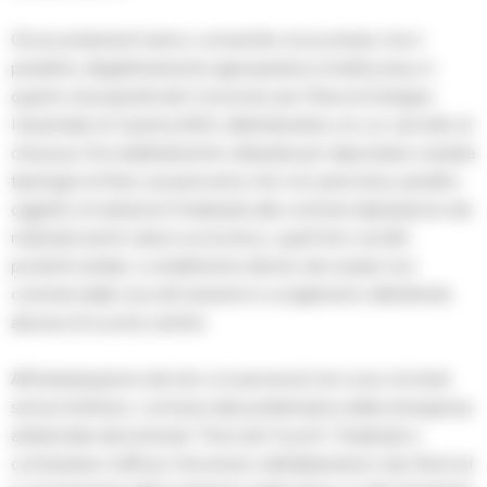
Gli accertamenti hanno consentito di accertare che il
predetto, illegittimamente appropriatosi di detta area, in
quanto di proprietà del Consorzio per l’Area di Sviluppo
Industriale di Caserta (ASI), delimitandola con un cancello di
chiusura, l’ha indebitamente utilizzata per depositare svariate
tipologie di rifiuti, sia pericolosi che non pericolosi, peraltro
oggetto di selezione finalizzata alla commercializzazione dei
materiali aventi valore economico, quali ferro ed altri
prodotti similari, e smaltimento illecito dei residui non
commerciabili, raccolti durante lo svolgimento dell’attività
abusiva di svuota cantine.
All’individuazione del sito si è pervenuti nel corso di mirati
servizi d’istituto, connessi alla problematica della emergenza
ambientale denominata “Terra dei Fuochi”, finalizzati a
contrastare il diffuso fenomeno dell’abbandono dei rifiuti ed