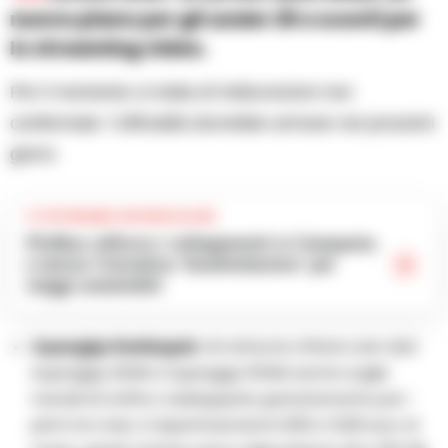
nuovo piano per gli under 25 e sconti per
lo streaming video.
Per il momento si tratta di indiscrezioni non
confermate: l’ufficialità dovrebbe arrivare nei prossimi
giorni.
TI POTREBBE INTERESSARE
FlixBus rafforza i collegamenti in Campania
e lancia l’iniziativa ‘Southisfaction’ per
viaggi sostenibili
Supergiga Raddoppia
: chi attiva le offerte solo dati
Supergiga 20GB e Supergiga 50GB avrà le soglie
mensili di traffico raddoppiate gratuitamente per i
primi tre mesi. A rispettivamente 9,99 e 13,99 euro al