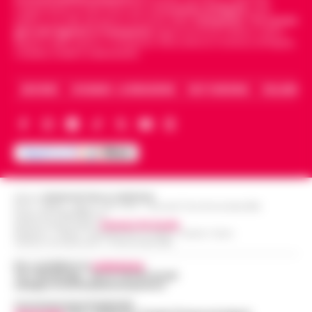
indipendente di riferimento per le
Cronache di Napoli
, sulla
politica, sui fatti del giorno e le storie della
Campania
.
Tra i primi
giornali digitali in Campania
segue anche le notizie il calcio
Napoli e dello sport in Campania. Racconta la Cronaca di Napoli,
Caserta, Avellino e Benevento.
ARCHIVIO
CHI SIAMO – LA REDAZIONE
FACT CHECKING
COLLABORA
Editore
CRONACHE DELLA CAMPANIA
R.O.C.: 030531 - Reg. N. 1301/ 2016 - Tribunale Torre Annunziata (NA)
Partita IVA IT08642881216
Direttore Responsabile:
Giuseppe Del Gaudio
Redazioni : Scafati / Castellammare di Stabia / Caserta / Sarno
Indirizzo Via Sardoncelli 115 Boscoreale (NA)
Per contattare la
redazione
:
Tel / Whatsapp : 334.12.78.004 email:
web@cronachedellacampania.it
Concessionaria Pubblicità