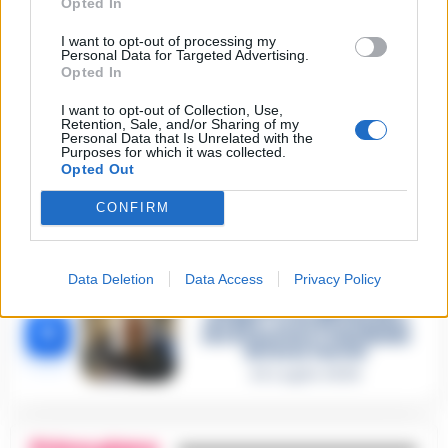
Opted In
Omicidio Luca Esposito, la
confessione dell’assassino:
I want to opt-out of processing my
2
«L’ho ucciso per punizione»
Personal Data for Targeted Advertising.
Opted In
26 Luglio 2026
Castellammare, omicidio
I want to opt-out of Collection, Use,
Tommasino, il pentito accusa:
Retention, Sale, and/or Sharing of my
Personal Data that Is Unrelated with the
3
«Fu eliminato per proteggere
Purposes for which it was collected.
un intoccabile»
Opted Out
24 Luglio 2026
CONFIRM
Castellammare, il registro
segreto delle determine che
4
«nutriva» i clan
28 Luglio 2026
Data Deletion
Data Access
Privacy Policy
Castellammare, «Ti faccio
diventare la regina delle
vendite»: le intercettazioni
5
che incastrano i fedelissimi
del boss Carolei
24 Luglio 2026