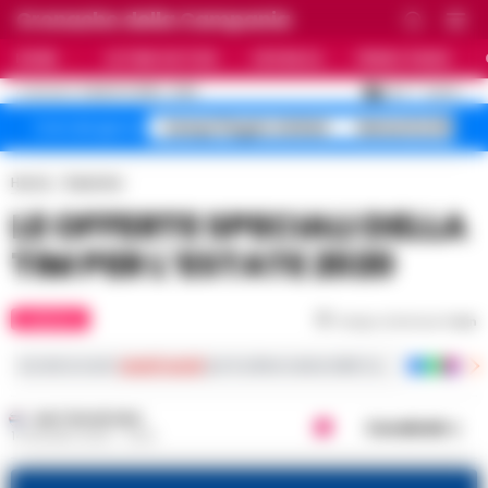
Cronache della Campania
HOME
ULTIME NOTIZIE
CRONACA
PRIMO PIANO
C
26.3
NAPOLI
5 AGOSTO 2026 - 21:55
AGGIORNAMENTO :
Campi Flegrei sfollati
Maturità 2026 9
Temi del giorno
Home
Rubriche
LE OFFERTE SPECIALI DELLA
TIM PER L’ESTATE 2020
RUBRICHE
Tempo di lettura
1
min
Iscriviti ai nostri
canali social
per le ultime notizie dalla Campania con notizi
MATTEO SETARO
Condividi
14 GIUGNO 2020 - 13:02