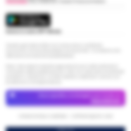
Vivimedia
| Sky | Addendo | Teads | Presscommtech
Scarica la nostra APP Ufficiale
Questo giornale inoltre non riceve alcun contributo
economico né da enti pubblici né da privati . Si sostiene solo
attraverso le inserzioni pubblicitarie.
Nota: I link esterni indicati negli articoli sono stati verificati al
momento della pubblicazione. Il sito non risponde di eventuali
problemi o disservizi: si invita l’utente a utilizzare i servizi con
prudenza e consapevolezza.
Dove specifico, le immagini sono fornite da
Depositphotos
CRONACHE DELLA CAMPANIA - COPYRIGHT@2014-2026
PUBBLICITA