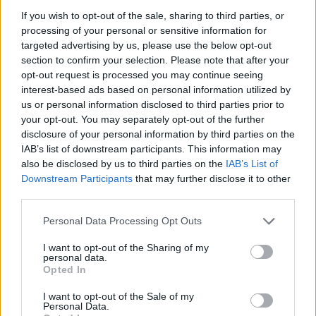
piattaforme di streaming video, come
Netflix
,
Prime
If you wish to opt-out of the sale, sharing to third parties, or
Video
, YouTube, RaiPlay,
Disney+
, DAZN, Eurosport e
processing of your personal or sensitive information for
targeted advertising by us, please use the below opt-out
tante altre. Inoltre, aumenta di 5 GB la soglia di
section to confirm your selection. Please note that after your
traffico dati in roaming nei Paesi europei.
opt-out request is processed you may continue seeing
interest-based ads based on personal information utilized by
us or personal information disclosed to third parties prior to
your opt-out. You may separately opt-out of the further
TAGS
Offerte
disclosure of your personal information by third parties on the
IAB’s list of downstream participants. This information may
also be disclosed by us to third parties on the
IAB’s List of
Lascia un commento
Downstream Participants
that may further disclose it to other
third parties.
Personal Data Processing Opt Outs
🔥 Più letti della settimana
I want to opt-out of the Sharing of my
personal data.
Carabiniere casertano suicida
Opted In
in Liguria: anche la Procura
1
militare indaga per
istigazione
I want to opt-out of the Sale of my
Personal Data.
27 Luglio 2026