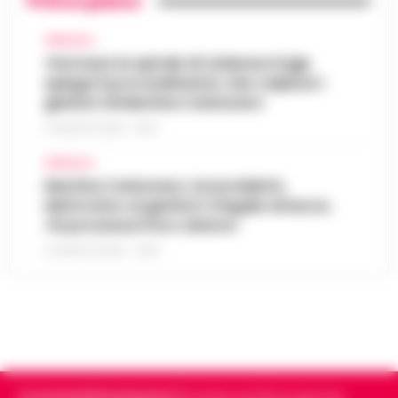
Primo piano
AFRAGOLA
«Fermare la spirale di violenza»:il gip
spiega il provvedimento che colpisce i
genitori di Martina Carbonaro
5 AGOSTO 2026 - 18:37
AFRAGOLA
Martina Carbonaro, braccialetto
elettronico ai genitori: il legale attacca,
«Si processa il loro dolore»
5 AGOSTO 2026 - 12:50
Cronachedellacampania.it
fondato nel 2015, è il giornale