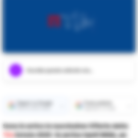
Ascolta questo articolo ora...
Seguici su Google
Fonte preferita
→
→
Ricevi le nostre notizie
Aggiungici su Google
Sono in arrivo le nuovissime Offerte della
Tim
Estate 2020
: in arrivo tanti GIGA, un