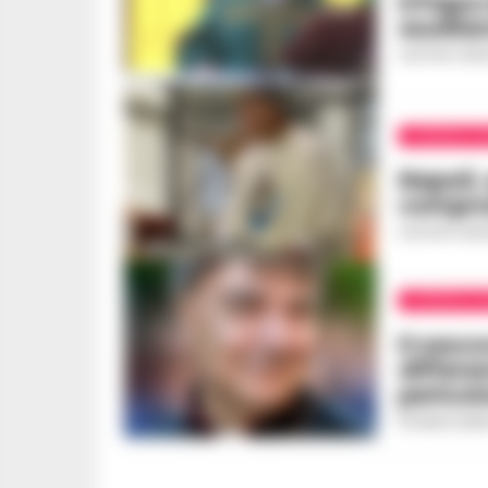
Il Pap
ausilia
GUSTAVO GENT
CRONACA N
Napoli,
compro
GUSTAVO GENT
CRONACA N
Il vesc
differe
pericol
ROSARIA FEDE