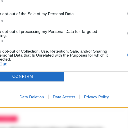
In
l’ultimo abbraccio di Scampia alle tre
del crollo
o opt-out of the Sale of my Personal Data.
RICO
-
29 LUGLIO 2024 - 09:30
In
PUBBLICITA
to opt-out of processing my Personal Data for Targeted
ing.
In
o opt-out of Collection, Use, Retention, Sale, and/or Sharing
ersonal Data that Is Unrelated with the Purposes for which it
lected.
Out
VELLINO
CONFIRM
o, il vescovo a neo sindaca: “Prevalga
mune, non di una parte”
Data Deletion
Data Access
Privacy Policy
 LUGLIO 2024 - 19:36
CASERTA