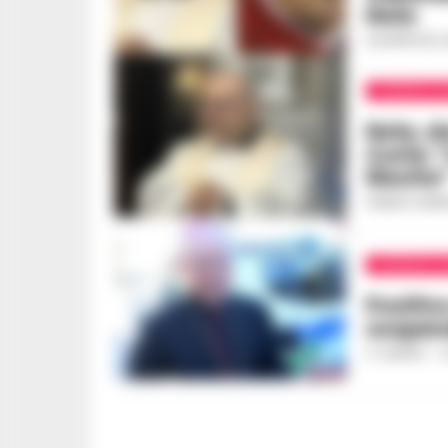
Nola
GIUSEPPE DEL 
CRONACA N
Nola, d
Curia: 
illecita
FEDERICA ANN
CRONACA A
Positivo
sospen
A. CARLINO
-
2