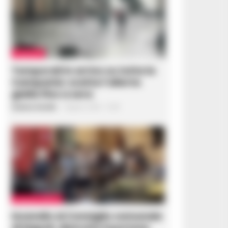
CAMPANIA
Temporali in arrivo su tutta la
Campania: scatta l’allerta
gialla fino a sera
Gustavo Gentile
-
8 Agosto 2026 - 12:28
CRONACA NAPOLI
Incendio al Consiglio comunale
di Napoli, distrutto il portone