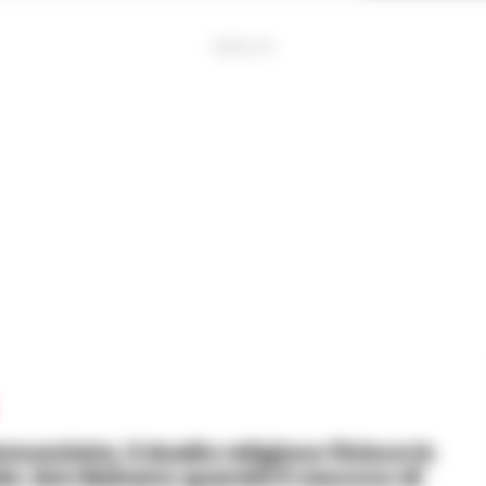
PUBBLICITA
nunziata, il duello religioso finisce in
le: don Balzano querela il vescovo di