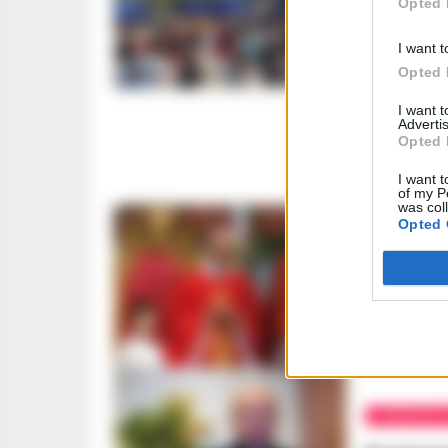
Opted 
Napoli 
vittime 
I want t
ROSARIA FEDE
Opted 
I want 
Advertis
Opted 
I want t
of my P
was col
Opted 
CRONACA A
Avellin
bene co
A. CARLINO
-
3
CRONACHE 