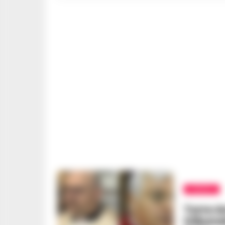
COMUNI
Torre An
tribuna