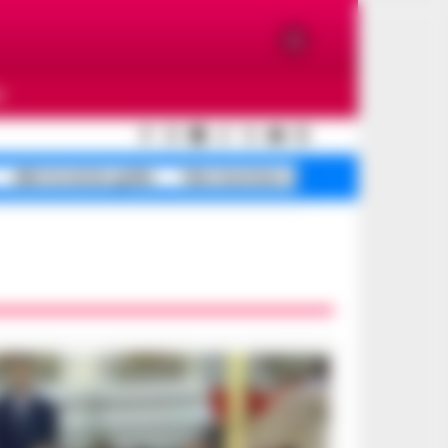
O
allerta meteo gialla
falso business sequestri