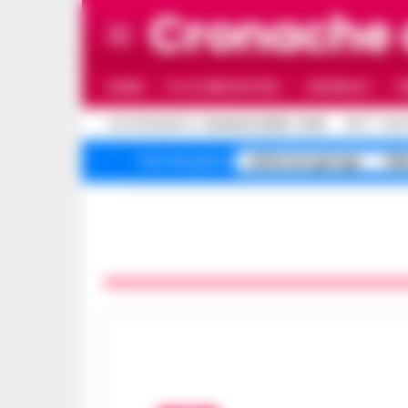
Cronache 
HOME
ULTIME NOTIZIE
CRONACA
P
C
AGGIORNAMENTO :
8 AGOSTO 2026 - 12:28
32.4
NAPO
salme nei garage
All
Temi del giorno