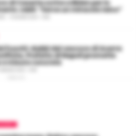
ovo di Caserta scrive a Biden per lo
mento Jabil: “Serve un miracolo laico”
ILE
-
14 GIUGNO 2024 - 14:46
ei Fuochi: dubbi del vescovo di Acerra
onifiche, Prefetto di Napoli promette
 e misure concrete
 MAGGIO 2024 - 14:49
PUBBLICITA
ALERNO