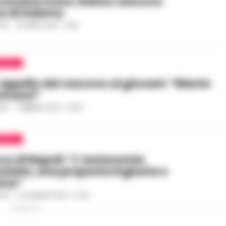
a nomina mons. Raimo vescovo
re di Salerno
ILE
-
30 APRILE 2024 - 14:59
APOLI
 appello del vescovo ai giovani: “Niente
messi”
ILE
-
1 FEBBRAIO 2024 - 20:50
APOLI
ovo di Napoli: “L’autonomia
nziata, una proposta ingiusta e
osa”
RICO
-
29 GENNAIO 2024 - 07:03
PUBBLICITA