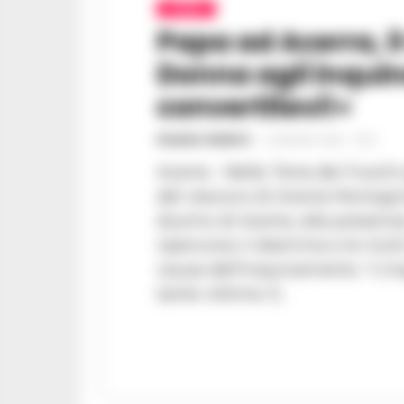
ACERRA
Papa ad Acerra, i
Donna agli inquin
convertitevi!»
ROSARIA FEDERICO
-
23 MAGGIO 2026 - 10:55
Acerra - Nella Terra dei Fuochi
del vescovo di Acerra Monsig
duomo di Acerra, alla presenz
ripercorso il dramma e le mort
causa dell'inquinamento. "L'inquinamento ha provocato
tante vittime. E...