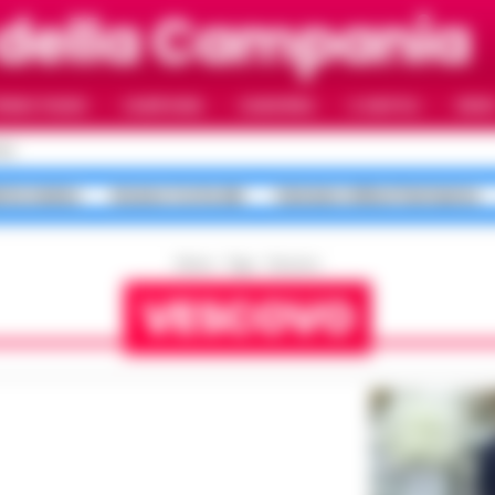
della Campania
RIMO PIANO
CAMPANIA
CAMORRA
IL NAPOLI
VIDE
LI
erta meteo
Arzano Corte dei
Caivano milioni fantasma
Home
Tags
Vescovo
VESCOVO