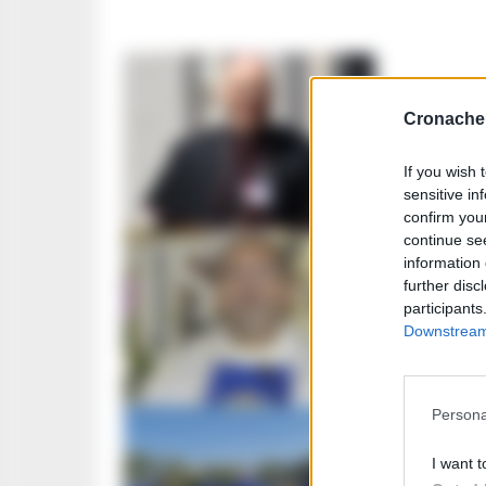
CASERTA E 
Cronache 
Vertenz
“Minist
If you wish 
sensitive in
A. CARLINO
-
2
confirm you
continue se
information 
CRONACA F
further disc
participants
Prete i
Downstream 
Dio. Non
GUSTAVO GENT
Persona
CRONACA N
I want t