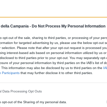
PROVINCIA
della Campania -
Do Not Process My Personal Information
a Jabil, il vescovo scrive a Urso:
ro salvi Marcianise”
to opt-out of the sale, sharing to third parties, or processing of your per
formation for targeted advertising by us, please use the below opt-out s
2 GENNAIO 2025 - 14:52
r selection. Please note that after your opt-out request is processed y
eing interest-based ads based on personal information utilized by us or
disclosed to third parties prior to your opt-out. You may separately opt-
LEGREA
losure of your personal information by third parties on the IAB’s list of
. This information may also be disclosed by us to third parties on the
IA
nnamorato a Ischia: “È stato un dono di
Participants
that may further disclose it to other third parties.
 ritorno a fare il prete”.
ILE
-
14 GENNAIO 2025 - 20:10
l Data Processing Opt Outs
APOLI
o opt-out of the Sharing of my personal data.