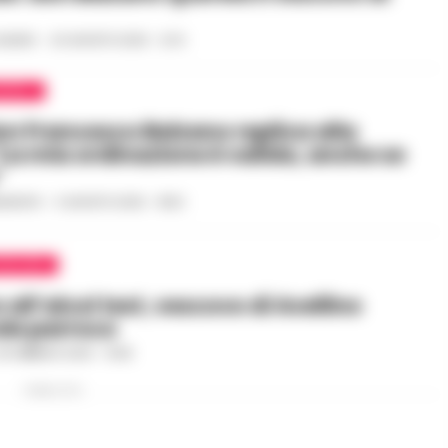
GAUDIO
-
20 AGOSTO 2025 - 21:14
APOLI
on Francesco Balzano replica alla
“La mia ordinazione è valida, anche se
”
UNZIATA
-
5 AGOSTO 2025 - 18:53
VELLINO
 all’alcol test, vescovo di Avellino
de parroco
6 FEBBRAIO 2025 - 19:38
PUBBLICITA