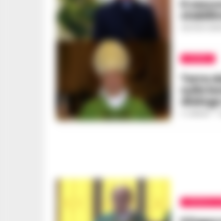
Il vesc
stabili
GUSTAVO GENT
ACERRA
Terra d
sulle b
dialogo
A. CARLINO
-
9
CRONACA S