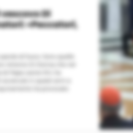
l vescovo Di
atori: «Peccatori,
 parole di fuoco. Sono quelle
nor Antonio Di Donna che nel
a di Papa Leone XIV, ha
i avvenute in questi anni a