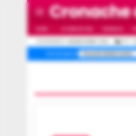
Cronache 
HOME
ULTIME NOTIZIE
CRONACA
P
C
AGGIORNAMENTO :
6 AGOSTO 2026 - 21:44
27.4
N
Pozzuoli sfollati rischio
Temi del giorno