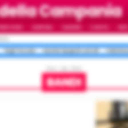
della Campania
RIMO PIANO
CAMPANIA
CAMORRA
IL NAPOLI
VIDE
APOLI
Roghi Terra dei
Quartieri Spagnoli controlli
Faida Rion
Home
Tags
Bandi
BANDI