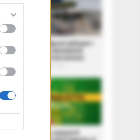
CRONACA FLEGREA
Ex operai Whirlpool uniti per i
Campi Flegrei: donazione
solidale dopo il terremoto
Redazione
-
6 Agosto 2026 - 21:44
LOTTO E SUPERENALOTTO
Superenalotto, nessun 6
nell’estrazione del 6 agosto: il