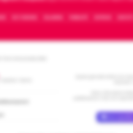
IONE
FACT CHECKING
COLLABORA
PUBBLICITÀ
NOTIFICHE
CONTATT
le Torre Annunziata (NA)
Questo giornale inoltre non rice
/ Caserta / Sarno
da privati 
Nota: I link esterni indi
pubblicazione. Il sito non risponde 
dellacampania.it
ch
Dove specific