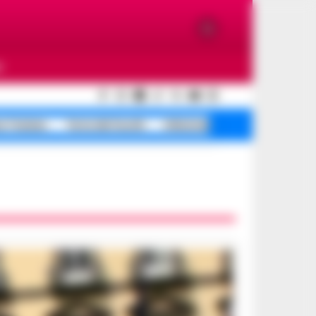
O
e Traiano
Terra dei fuochi
Infezione ospedaliera