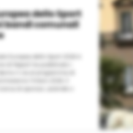
uropea dello Sport
imi bandi comunali
e
ale Europea dello Sport 2026 è
ne di Napoli ha pubblicato i
danno il via al programma di
animeranno l'intero 2026. Il
icerca di sponsor, aziende o