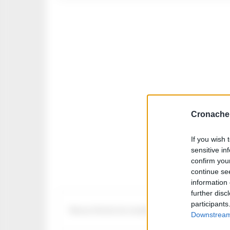
Cronache 
If you wish 
sensitive in
confirm you
continue se
information 
further disc
participants
Nessun Articolo da visualizzare
Downstream 