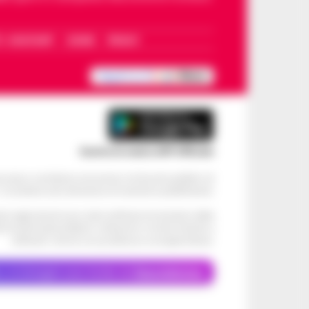
I – WHATSAPP
COOKIE
PRIVACY
Scarica la nostra APP Ufficiale
ve alcun contributo economico né da enti pubblici né
. Si sostiene solo attraverso le inserzioni pubblicitarie.
cati negli articoli sono stati verificati al momento della
di eventuali problemi o disservizi: si invita l’utente a
utilizzare i servizi con prudenza e consapevolezza.
o, le immagini sono fornite da
Depositphotos