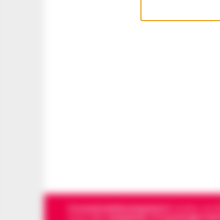
Cronachedellacampania.it
fondato nel 201
storie della
Campania
.
Tra i primi giornali