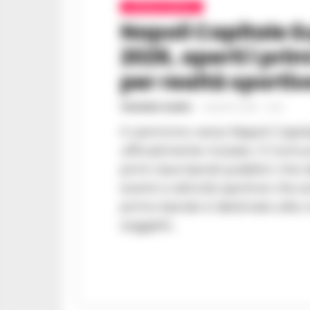
CRONACA NAPOLI
Napoli Capitale E
2026, aperti i pr
per realtà sportiv
VINCENZO SCARPA
-
4 AGOSTO 2025 - 12:45
Il cammino verso Napoli Capit
ufficialmente iniziato. Il Comu
primi due bandi pubblici che 
eventi e attività sportive che 
primo bando è destinato alla r
soggetti...