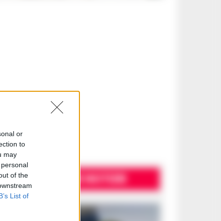
sonal or
ection to
ou may
 personal
ULTIME NOTIZIE
out of the
 downstream
B’s List of