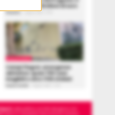
jackpot a 205,8milioni di euro
Redazione
-
6 Agosto 2026 - 21:39
CRONACA NAPOLI
Campi Flegrei, emergenza
abitativa: quasi 700 case
inagibili e oltre 1700 sfollati
Gustavo Gentile
-
6 Agosto 2026 - 21:36
Napoli
, sulla politica, sui fatti del giorno e le
dello sport in Campania. Racconta la Cronaca