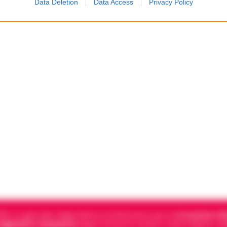
Data Deletion
Data Access
Privacy Policy
5, è il giornale indipendente di riferimento per le
Cronache di 
 digitali in Campania
segue anche le notizie il calcio Napoli e 