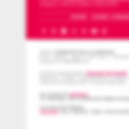
di Napoli, Caserta, Avellino e Benevento.
ARCHIVIO
CHI SIAMO – LA REDAZ
Editore
CRONACHE DELLA CAMPANIA
R.O.C.: 030531 - Reg. N. 1301/ 2016 - Tribuna
Partita IVA IT08642881216
Direttore Responsabile:
Giuseppe Del Gaudio
Redazioni : Scafati / Castellammare di Stabia 
Indirizzo Via Sardoncelli 115 Boscoreale (NA)
Per contattare la
redazione
:
Tel / Whatsapp : 334.12.78.004 email: web@cronache
Concessionaria Pubblicità
Vivimedia
| Sky | Addendo | Teads | Presscommte