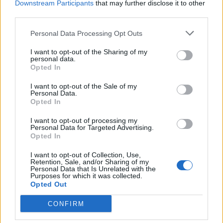
Downstream Participants
that may further disclose it to other
third parties.
Personal Data Processing Opt Outs
I want to opt-out of the Sharing of my
Lascia un commento
personal data.
Opted In
Il tuo indirizzo email non sarà pubblicato.
I campi
I want to opt-out of the Sale of my
obbligatori sono contrassegnati
*
Personal Data.
Opted In
Commento
*
I want to opt-out of processing my
Personal Data for Targeted Advertising.
Opted In
I want to opt-out of Collection, Use,
Retention, Sale, and/or Sharing of my
Personal Data that Is Unrelated with the
Purposes for which it was collected.
Opted Out
CONFIRM
Nome
*