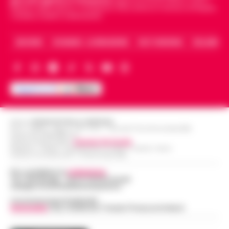
Napoli e dello sport in Campania. Racconta la Cronaca di Napoli,
Caserta, Avellino e Benevento.
ARCHIVIO
CHI SIAMO – LA REDAZIONE
FACT CHECKING
COLLABORA
Editore
CRONACHE DELLA CAMPANIA
R.O.C.: 030531 - Reg. N. 1301/ 2016 - Tribunale Torre Annunziata (NA)
Partita IVA IT08642881216
Direttore Responsabile:
Giuseppe Del Gaudio
Redazioni : Scafati / Castellammare di Stabia / Caserta / Sarno
Indirizzo Via Sardoncelli 115 Boscoreale (NA)
Per contattare la
redazione
:
Tel / Whatsapp : 334.12.78.004 email:
web@cronachedellacampania.it
Concessionaria Pubblicità
Vivimedia
| Sky | Addendo | Teads | Presscommtech