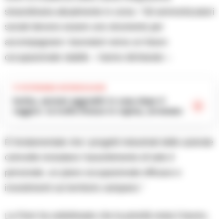
straordinaria attualmente in corso. “Gli ammortizzatori
sociali devono essere uno strumento per
accompagnare i lavoratori verso un futuro
occupazionale stabile – hanno dichiarato –
TI POTREBBE INTERESSARE
Ischia, anziani aggrediti in casa dopo il
raggiro: la truffa finisce in rapina, arrestato
È fondamentale che i progetti industriali delle aziende
coinvolte includano l’assorbimento di tutto il
personale, un piano occupazionale efficace e
investimenti sul territorio campano.”
La Fiom ha sottolineato che la priorità resta il lavoro,