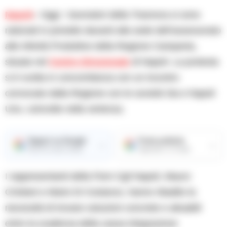
Napoli
– Oggi i lavoratori della Trasnova si sono
radunati in presidio davanti alla sede dell’assessorato
alle Attività Produttive della Regione Campania,
situata nel
Centro Direzionale
di Napoli. La protesta
si è svolta in concomitanza con un incontro
convocato dalla Regione con le società Sia e Napoli
Uno, coinvolte nella vertenza.
Seguici su Google
Fonte preferita
→
→
Ricevi le nostre notizie
Aggiungici su Google
I rappresentanti della Fiom Cgil Napoli, Mauro
Cristiani e Mario Di Costanzo, hanno ribadito la
necessità di trovare soluzioni concrete e attuabili
entro la scadenza della cassa integrazione