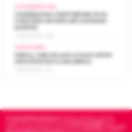
CASTELLAMMARE DI STABIA
Castellammare, il bluff dell’asilo di via
Fratte finito nel mirino dei commissari
prefettizi
7 AGOSTO 2026 - 07:56
CRONACA SALERNO
Salerno, cade nel vuoto e muore mentre
tenta di entrare in casa della ex
7 AGOSTO 2026 - 07:27
Cronachedellacampania.it
fondato nel 2015, è il giornale
indipendente di riferimento per le
Cronache di Napoli
, sulla
politica, sui fatti del giorno e le storie della
Campania
.
Tra i primi
giornali digitali in Campania
segue anche le notizie il calcio