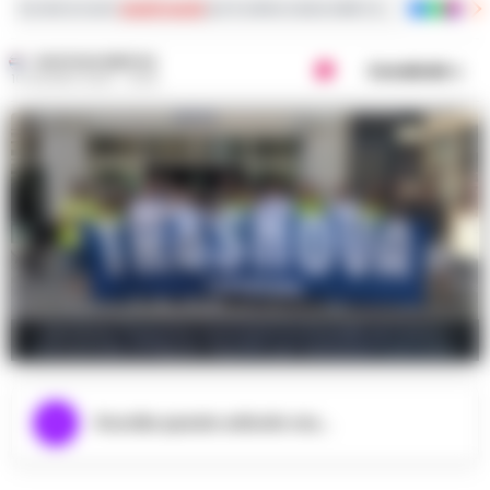
Iscriviti ai nostri
canali social
per le ultime notizie dalla Campania con notizi
GUSTAVO GENTILE
Condividi
10 GIUGNO 2026 - 16:36
Vertenza Trasnova: Lavoratori in Presidio al Centro
Direzionale di Napoli, Appello per Soluzioni Concrete
Ascolta questo articolo ora...