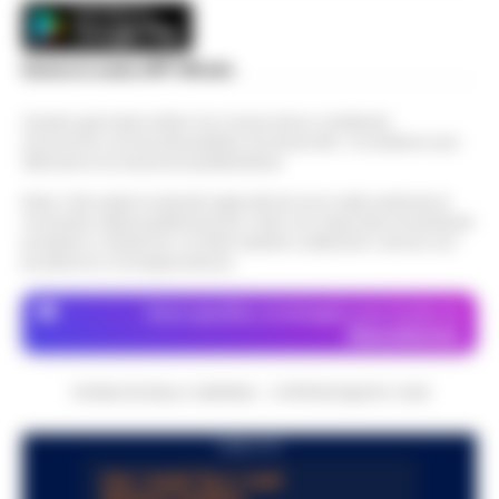
Scarica la nostra APP Ufficiale
Questo giornale inoltre non riceve alcun contributo
economico né da enti pubblici né da privati . Si sostiene solo
attraverso le inserzioni pubblicitarie.
Nota: I link esterni indicati negli articoli sono stati verificati al
momento della pubblicazione. Il sito non risponde di eventuali
problemi o disservizi: si invita l’utente a utilizzare i servizi con
prudenza e consapevolezza.
Dove specifico, le immagini sono fornite da
Depositphotos
CRONACHE DELLA CAMPANIA - COPYRIGHT@2014-2026
PUBBLICITA