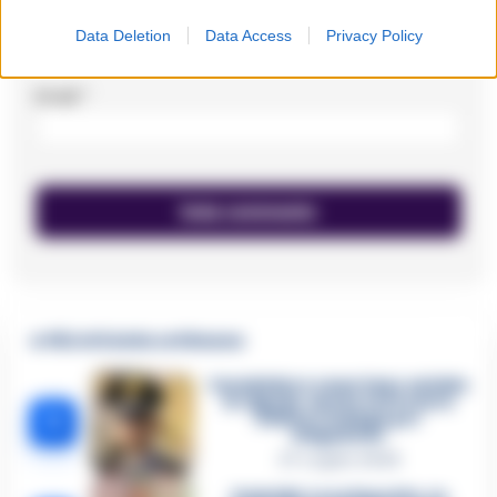
Data Deletion
Data Access
Privacy Policy
Email
*
🔥 Più letti della settimana
Carabiniere casertano suicida
in Liguria: anche la Procura
1
militare indaga per
istigazione
27 Luglio 2026