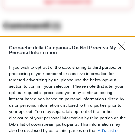
Apri commenti (1)
Commenti
(1)
Cronache della Campania -
Do Not Process My
Pierfrancesco82
ha detto:
Personal Information
10 Giugno 2026 - 22:51 alle 22:51
If you wish to opt-out of the sale, sharing to third parties, or
La manifestazion sembra giusta, ma
processing of your personal or sensitive information for
targeted advertising by us, please use the below opt-out
speroche le istituzion non facciano solo
section to confirm your selection. Please note that after your
chiacchier e promesse. I lav0ratori di
opt-out request is processed you may continue seeing
Trasnova hann bisogno di piani
interest-based ads based on personal information utilized by
us or personal information disclosed to third parties prior to
concreti e impegni verii, non solon
your opt-out. You may separately opt-out of the further
parole; se non arrivan soluzioni molti
disclosure of your personal information by third parties on the
resteran senza occupo e la situazion
IAB’s list of downstream participants. This information may
also be disclosed by us to third parties on the
IAB’s List of
non si risolvrà