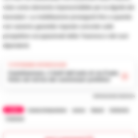
visto come elemento imprescindibile per la dignità dei
lavoratori. La mobilitazione proseguirà fino a quando
non saranno garantite risposte concrete sulle
prospettive occupazionali della Trasnova e dei suoi
dipendenti.
TI POTREBBE INTERESSARE
Castellammare, il bluff dell’asilo di via Fratte
finito nel mirino dei commissari prefettizi
RIPRODUZIONE RISERVATA
TAGS
Cassa integrazione
Lavoro
Napoli
Stellantis
Trasnova