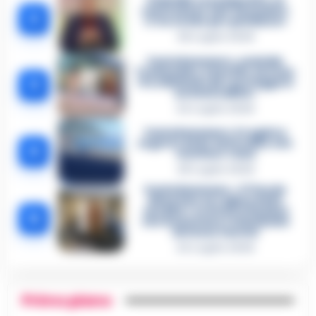
Omicidio Luca Esposito, la
confessione dell’assassino:
2
«L’ho ucciso per punizione»
26 Luglio 2026
Castellammare, omicidio
Tommasino, il pentito accusa:
3
«Fu eliminato per proteggere
un intoccabile»
24 Luglio 2026
Castellammare, il registro
segreto delle determine che
4
«nutriva» i clan
28 Luglio 2026
Castellammare, «Ti faccio
diventare la regina delle
vendite»: le intercettazioni
5
che incastrano i fedelissimi
del boss Carolei
24 Luglio 2026
Primo piano