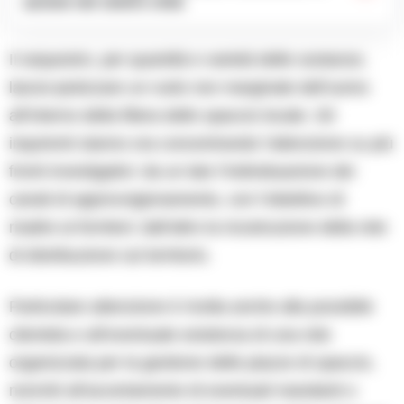
azione nel centro città
Il sequestro, per quantità e varietà delle sostanze,
lascia ipotizzare un ruolo non marginale dell’uomo
all’interno della filiera dello spaccio locale. Gli
inquirenti stanno ora concentrando l’attenzione su più
fronti investigativi: da un lato l’individuazione dei
canali di approvvigionamento, con l’obiettivo di
risalire ai fornitori; dall’altro la ricostruzione della rete
di distribuzione sul territorio.
Particolare attenzione è rivolta anche alla possibile
clientela e all’eventuale esistenza di una rete
organizzata per la gestione delle piazze di spaccio,
nonché all’accertamento di eventuali mandanti o