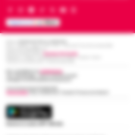
Editore
CRONACHE DELLA CAMPANIA
R.O.C.: 030531 - Reg. N. 1301/ 2016 - Tribunale Torre Annunziata (NA)
Partita IVA IT08642881216
Direttore Responsabile:
Giuseppe Del Gaudio
Redazioni : Scafati / Castellammare di Stabia / Caserta / Sarno
Indirizzo Via Sardoncelli 115 Boscoreale (NA)
Per contattare la
redazione
:
Tel / Whatsapp : 334.12.78.004 email:
web@cronachedellacampania.it
Concessionaria Pubblicità
Vivimedia
| Sky | Addendo | Teads | Presscommtech
Scarica la nostra APP Ufficiale