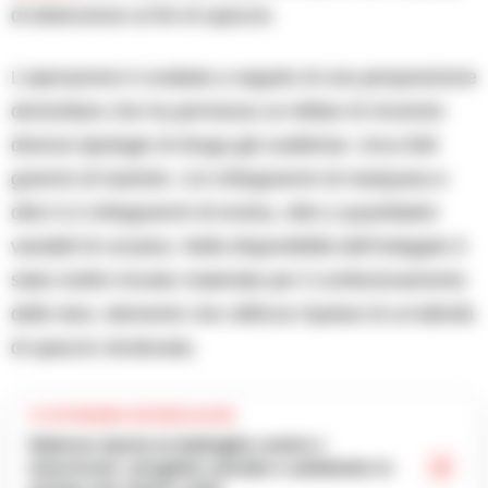
di detenzione ai fini di spaccio.
L’operazione è scattata a seguito di una perquisizione
domiciliare che ha permesso ai militari di rinvenire
diverse tipologie di droga già suddivise: circa 836
grammi di hashish, 3,6 chilogrammi di marijuana e
oltre 5,3 chilogrammi di eroina, oltre a quantitativi
variabili di cocaina. Nella disponibilità dell’indagato è
stato inoltre trovato materiale per il confezionamento
delle dosi, elemento che rafforza l’ipotesi di un’attività
di spaccio strutturata.
TI POTREBBE INTERESSARE
Salerno lancia la battaglia contro i
mozziconi: progetto sociale e ambiente in