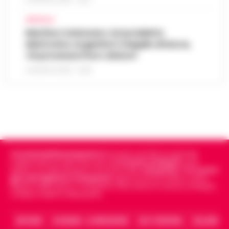
AFRAGOLA
Martina Carbonaro, braccialetto
elettronico ai genitori: il legale attacca,
«Si processa il loro dolore»
5 AGOSTO 2026 - 12:50
Cronachedellacampania.it
fondato nel 2015, è il giornale
indipendente di riferimento per le
Cronache di Napoli
, sulla
politica, sui fatti del giorno e le storie della
Campania
.
Tra i primi
giornali digitali in Campania
segue anche le notizie il calcio
Napoli e dello sport in Campania. Racconta la Cronaca di Napoli,
Caserta, Avellino e Benevento.
ARCHIVIO
CHI SIAMO – LA REDAZIONE
FACT CHECKING
COLLABORA