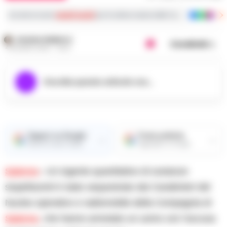
Iscriviti ai nostri
canali social
per le ultime notizie dalla Campania con notizi
ROSARIA FEDERICO
Condividi
4 GIUGNO 2026 - 13:03
Ascolta questo articolo ora...
Seguici su Google
Fonte preferita
→
→
Ricevi le nostre notizie
Aggiungici su Google
Salerno
– Un ingente quantitativo di sostanze
stupefacenti è stato sequestrato dai Carabinieri del
Nucleo operativo e radiomobile della Compagnia di
Salerno
, che hanno arrestato un uomo con l’accusa