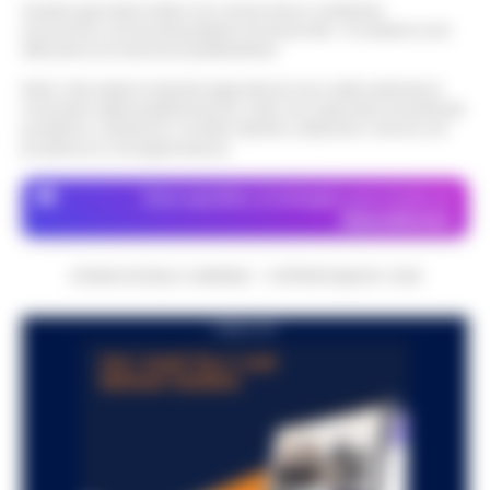
Questo giornale inoltre non riceve alcun contributo
economico né da enti pubblici né da privati . Si sostiene solo
attraverso le inserzioni pubblicitarie.
Nota: I link esterni indicati negli articoli sono stati verificati al
momento della pubblicazione. Il sito non risponde di eventuali
problemi o disservizi: si invita l’utente a utilizzare i servizi con
prudenza e consapevolezza.
Dove specifico, le immagini sono fornite da
Depositphotos
CRONACHE DELLA CAMPANIA - COPYRIGHT@2014-2026
PUBBLICITA