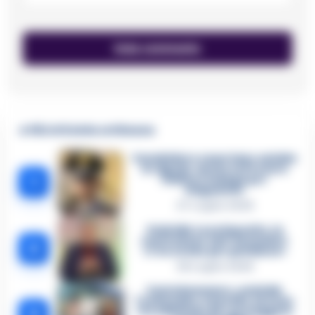
🔥 Più letti della settimana
Carabiniere casertano suicida
in Liguria: anche la Procura
1
militare indaga per
istigazione
27 Luglio 2026
Omicidio Luca Esposito, la
confessione dell’assassino:
2
«L’ho ucciso per punizione»
26 Luglio 2026
Castellammare, omicidio
Tommasino, il pentito accusa:
3
«Fu eliminato per proteggere