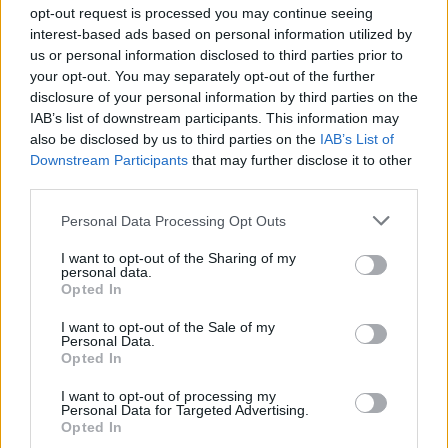
opt-out request is processed you may continue seeing
interest-based ads based on personal information utilized by
Samira Pagano
ha detto:
us or personal information disclosed to third parties prior to
your opt-out. You may separately opt-out of the further
4 Giugno 2026 - 16:50 alle 16:50
disclosure of your personal information by third parties on the
IAB’s list of downstream participants. This information may
Notizia grave,ma neutra: ilsequestro e’
also be disclosed by us to third parties on the
IAB’s List of
immponente e pare che ci sia una rete.
Downstream Participants
that may further disclose it to other
Le indaginie prosegue ancora,ma
third parties.
mancano tantidettagli sui fornitorii e
Personal Data Processing Opt Outs
sulle pjazze. Speriamoche la
I want to opt-out of the Sharing of my
magistetratura e i carabineri fa
personal data.
chiarezza e trovano tutti i collegamentii
Opted In
possibilli.
I want to opt-out of the Sale of my
Personal Data.
Opted In
I want to opt-out of processing my
Personal Data for Targeted Advertising.
Opted In
Lascia un commento