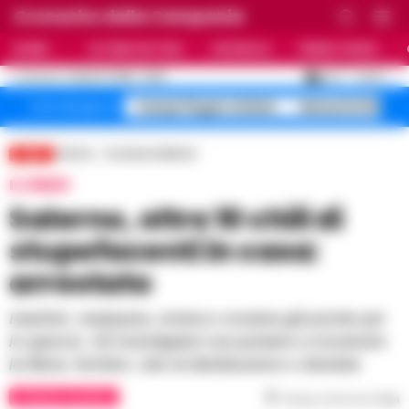
Cronache della Campania
HOME
ULTIME NOTIZIE
CRONACA
PRIMO PIANO
C
26.3
NAPOLI
5 AGOSTO 2026 - 21:55
AGGIORNAMENTO :
Campi Flegrei sfollati
Maturità 2026 9
Temi del giorno
Home
Cronaca Salerno
LIVE
IL VIDEO
Salerno, oltre 10 chili di
stupefacenti in casa:
arrestato
Hashish, marijuana, eroina e cocaina già pronte per
lo spaccio. Gli investigatori ora puntano a ricostruire
la filiera: fornitori, rete di distribuzione e clientela
CRONACA SALERNO
Tempo di lettura
1
min