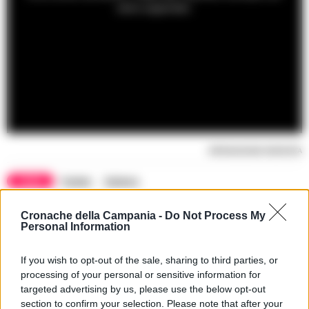
a
viene supportato.
m
o
d
a
l
w
i
n
d
o
w
.
RIPRODUZIONE RISERVATA
TAGS
Pusher
Salerno
Cronache della Campania -
Do Not Process My
Apri commenti (1)
Personal Information
If you wish to opt-out of the sale, sharing to third parties, or
processing of your personal or sensitive information for
Commenti
(1)
targeted advertising by us, please use the below opt-out
section to confirm your selection. Please note that after your