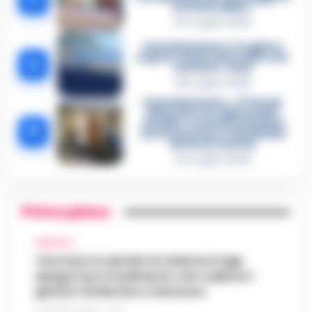
un intoccabile»
24 Luglio 2026
Castellammare, il registro
segreto delle determine che
4
«nutriva» i clan
28 Luglio 2026
Castellammare, «Ti faccio
diventare la regina delle
vendite»: le intercettazioni
5
che incastrano i fedelissimi
del boss Carolei
24 Luglio 2026
Primo piano
AFRAGOLA
«Fermare la spirale di violenza»:il gip
spiega il provvedimento che colpisce i
genitori di Martina Carbonaro
5 AGOSTO 2026 - 18:37