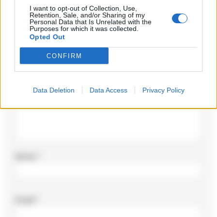
I want to opt-out of Collection, Use,
Retention, Sale, and/or Sharing of my
Il tuo indirizzo email non sarà pubblicato.
I campi
Personal Data that Is Unrelated with the
obbligatori sono contrassegnati
*
Purposes for which it was collected.
Opted Out
Commento
*
CONFIRM
Data Deletion
Data Access
Privacy Policy
Nome
*
Email
*