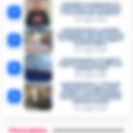
Omicidio Luca Esposito, la
confessione dell’assassino:
2
«L’ho ucciso per punizione»
26 Luglio 2026
Castellammare, omicidio
Tommasino, il pentito accusa:
3
«Fu eliminato per proteggere
un intoccabile»
24 Luglio 2026
Castellammare, il registro
segreto delle determine che
4
«nutriva» i clan
28 Luglio 2026
Castellammare, «Ti faccio
diventare la regina delle
vendite»: le intercettazioni
5
che incastrano i fedelissimi
del boss Carolei
24 Luglio 2026
Primo piano