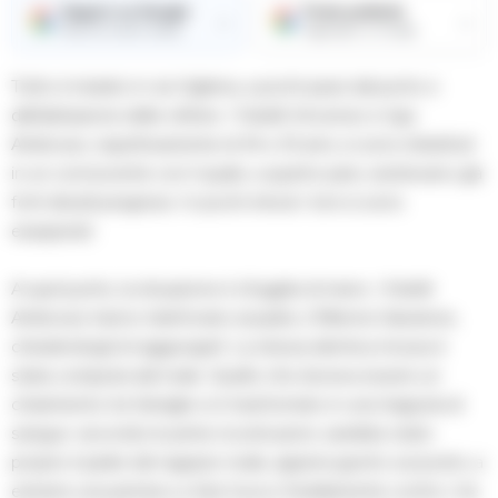
Seguici su Google
Fonte preferita
→
→
Ricevi le nostre notizie
Aggiungici su Google
Tutto è iniziato in via Vigliena, a pochi passi dal porto e
dall’abitazione delle vittime. I fratelli Vincenzo e Ugo
Ambrosio, rispettivamente di 34 e 33 anni, si sono imbattuti
in un conoscente con il quale, a quanto pare, esistevano già
forti dissidi pregressi. In pochi minuti i toni si sono
esasperati.
A quel punto, la situazione è sfuggita di mano: i fratelli
Ambrosio hanno telefonato al padre, il 59enne Salvatore,
chiedendogli di raggiungerli. La stessa identica mossa è
stata compiuta dal rivale. Quello che doveva essere un
chiarimento tra famiglie si è trasformato in una trappola di
sangue: secondo le prime ricostruzioni, sarebbe stato
proprio il padre del ragazzo rivale, appena giunto sul posto, a
estrarre una pistola e a fare fuoco freddamente contro i tre