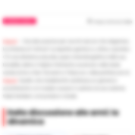
CRONACA NAPOLI
Tempo di lettura
1
min
Napoli
– Una discussione per vecchi rancori che degenera,
la richiesta di “rinforzi” ai rispettivi genitori e, infine, il piombo.
C’è una dinamica assurda, quasi cinematografica nella sua
brutalità, dietro il triplice ferimento avvenuto nella tarda
serata di ieri a San Giovanni a Teduccio, nella periferia est di
Napoli
. Quello che inizialmente sembrava un generico
avvertimento si è rivelato essere il culmine di una violenta
faida familiare consumata in strada.
Dalla discussione alle armi: la
dinamica