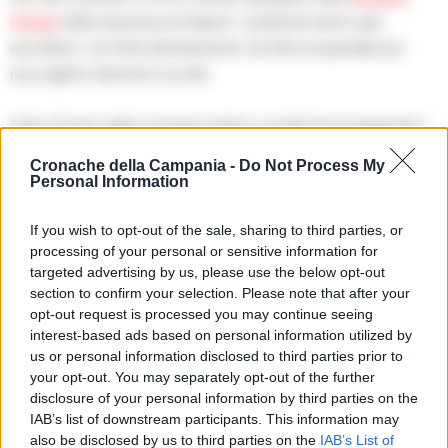
Mobile
della Questura di Napoli. I poliziotti hanno già
ascoltato i tre feriti direttamente nei letti d’ospedale per
raccogliere elementi cruciali.
Sullo sfondo della vicenda restano i profili dei protagonisti: i
tre Ambrosio risultano infatti avere tutti precedenti penali
Cronache della Campania -
Do Not Process My
legati al mondo degli stupefacenti. Gli investigatori stanno
Personal Information
ora stringendo il cerchio attorno all’aggressore e a suo figlio,
entrambi attivamente ricercati. I rilievi balistici e la
If you wish to opt-out of the sale, sharing to third parties, or
processing of your personal or sensitive information for
testimonianza delle vittime potrebbero portare a una svolta
targeted advertising by us, please use the below opt-out
nelle prossime ore.
section to confirm your selection. Please note that after your
opt-out request is processed you may continue seeing
RIPRODUZIONE RISERVATA
interest-based ads based on personal information utilized by
us or personal information disclosed to third parties prior to
TAGS
Crime
Feriti
Lite
Napoli
Pistolero
your opt-out. You may separately opt-out of the further
San giovanni a teduccio
Sparatoria
disclosure of your personal information by third parties on the
IAB’s list of downstream participants. This information may
also be disclosed by us to third parties on the
IAB’s List of