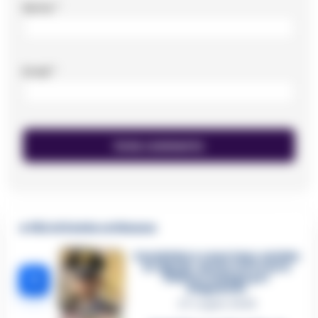
Nome
*
Email
*
🔥 Più letti della settimana
Carabiniere casertano suicida
in Liguria: anche la Procura
1
militare indaga per
istigazione
27 Luglio 2026