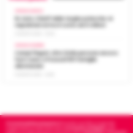
CRONACA NAPOLI
Rc Auto, il bluff delle targhe polacche: ai
napoletani arriva il conto da 5 milioni
9 AGOSTO 2026 - 06:20
CRONACA FLEGREA
Campi Flegrei, oltre 2mila persone ancora
fuori casa: a Pozzuoli 813 famiglie
allontanate
8 AGOSTO 2026 - 22:56
Cronachedellacampania.it
fondato nel 2015, è il giornale
indipendente di riferimento per le
Cronache di Napoli
, sulla
politica, sui fatti del giorno e le storie della
Campania
.
Tra i primi