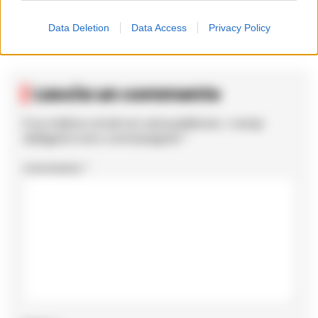
potevano
Data Deletion
Data Access
Privacy Policy
Lascia un commento
Il tuo indirizzo email non sarà pubblicato.
I campi
obbligatori sono contrassegnati
*
Commento
*