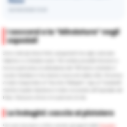
Russo
24/06/2026 13:43
I soccorsi e la “blindatura” negli
ospedali
Sono stati gli stessi feriti, sanguinanti ma vigili, a lanciare
l’allarme e a chiedere aiuto. Per evitare possibili ritorsioni o
incroci pericolosi, le ambulanze del 118 hanno smistato il
nucleo familiare in tre diversi nosocomi della città: Vincenzo
è stato trasportato al “Vecchio Pellegrini”, Ugo al “Cardarelli”,
mentre il padre Salvatore è stato ricoverato all’Ospedale del
Mare. Nessuno di loro è in pericolo di vita.
Le indagini: caccia al pistolero
Sul caso lavorano a ritmo serrato gli agenti della
Squadra