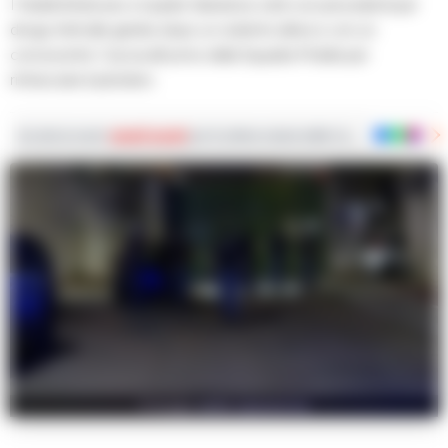
I fratelli Ambrosio e il padre Salvatore, tutti con precedenti per
droga, feriti alle gambe dopo un violento alterco con un
conoscente. Caccia all'uomo della Squadra Mobile per
rintracciare il pistolero
Iscriviti ai nostri
canali social
per le ultime notizie dalla Campania con notizi
Il luogo della sparatoria