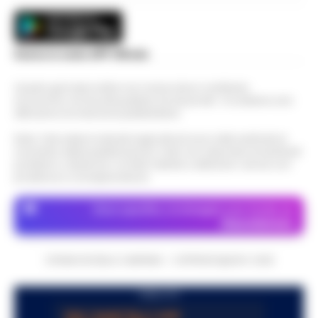
Scarica la nostra APP Ufficiale
Questo giornale inoltre non riceve alcun contributo
economico né da enti pubblici né da privati . Si sostiene solo
attraverso le inserzioni pubblicitarie.
Nota: I link esterni indicati negli articoli sono stati verificati al
momento della pubblicazione. Il sito non risponde di eventuali
problemi o disservizi: si invita l’utente a utilizzare i servizi con
prudenza e consapevolezza.
Dove specifico, le immagini sono fornite da
Depositphotos
CRONACHE DELLA CAMPANIA - COPYRIGHT@2014-2026
PUBBLICITA