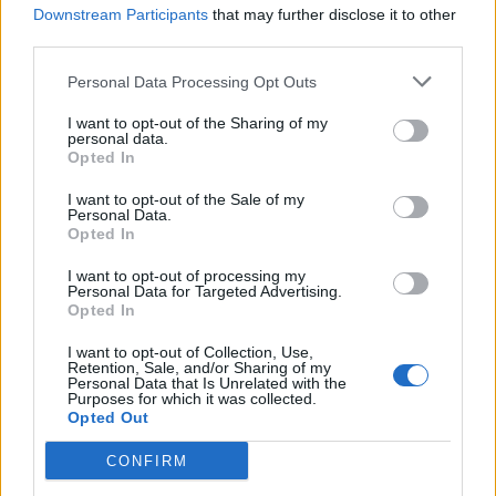
Downstream Participants
that may further disclose it to other
Apri commenti (1)
third parties.
Personal Data Processing Opt Outs
Commenti
(1)
I want to opt-out of the Sharing of my
personal data.
Opted In
Sirio Carbone
ha detto:
I want to opt-out of the Sale of my
Personal Data.
Opted In
17 Giugno 2026 - 13:54 alle 13:54
I want to opt-out of processing my
La notizia e importantissima ma
Personal Data for Targeted Advertising.
Opted In
restaun po confusa l’intervento e stato
rapida ma forse si potevava intervenire
I want to opt-out of Collection, Use,
Retention, Sale, and/or Sharing of my
prima La donna pare sta agitata e
Personal Data that Is Unrelated with the
Purposes for which it was collected.
curata sulposto però i detagli non son
Opted Out
ben chiari e vanno verificati con calma,
CONFIRM
gli carabinieri ha fatto quel che