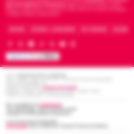
giornali digitali in Campania
segue anche le notizie il calcio
Napoli e dello sport in Campania. Racconta la Cronaca di Napoli,
Caserta, Avellino e Benevento.
ARCHIVIO
CHI SIAMO – LA REDAZIONE
FACT CHECKING
COLLABORA
Editore
CRONACHE DELLA CAMPANIA
R.O.C.: 030531 - Reg. N. 1301/ 2016 - Tribunale Torre Annunziata (NA)
Partita IVA IT08642881216
Direttore Responsabile:
Giuseppe Del Gaudio
Redazioni : Scafati / Castellammare di Stabia / Caserta / Sarno
Indirizzo Via Sardoncelli 115 Boscoreale (NA)
Per contattare la
redazione
:
Tel / Whatsapp : 334.12.78.004 email:
web@cronachedellacampania.it
Concessionaria Pubblicità
Vivimedia
| Sky | Addendo | Teads | Presscommtech