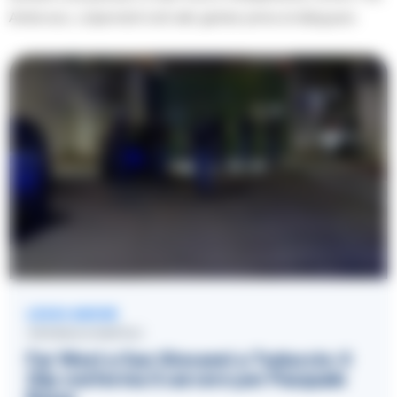
Ambrosio, colpendoli tutti alle gambe prima di dileguarsi.
LEGGI ANCHE
CRONACA NAPOLI
Far West a San Giovanni a Teduccio: il
Gip conferma il carcere per Pasquale