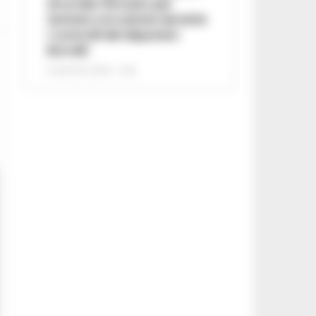
di un lido fermato per
tentata corruzione durante
i controlli del deputato
Borrelli
8 AGOSTO 2026 - 13:18