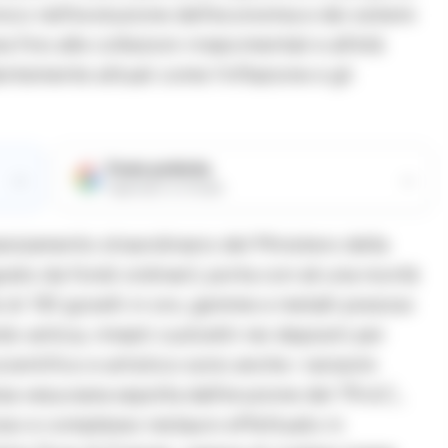
ico nell’evoluzione dell’economia e dei sistemi
 fino alle collezioni rinascimentali e all’età
temente attuali come l’inflazione e gli
Fonte preferita
→
→
Aggiungici su Google
nanziamento straordinario del Ministero della
rato da fondi ordinari), porta con sé una novità
di 130 gioielli in oro, gemme e metalli preziosi
o-antica, rimasti custoditi nei depositi per
cientifico e artistico sono anche i rarissimi
rea vesuviana sepolta dall’eruzione del 79 d.C.,
oso e complesso restauro effettuato in