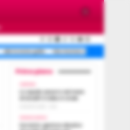
O
allerta meteo gialla
falso business sequestri
Primo piano
CAMPANIA
Lo squalo azzurro nel mare
di Amalfi: il video è virale
8 AGOSTO 2026 - 13:35
CRONACA NAPOLI
Sorrento: gestore abusivo