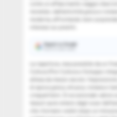
come un affascinante viaggio diacron
monetari, dall’antichità greca e romana
moderna, affrontando temi sorprenden
interessi sui prestiti.
Seguici su Google
Ricevi le nostre notizie
La riapertura, resa possibile da un fi
Cultura (Pon Cultura e Sviluppo integ
attesa da mezzo secolo: l’esposizione 
di epoca greca, etrusca, romana e tard
cinquant’anni. Di eccezionale valore s
tessuti aurei emersi dagli scavi dell’a
che ritornano visibili dopo un minuzi