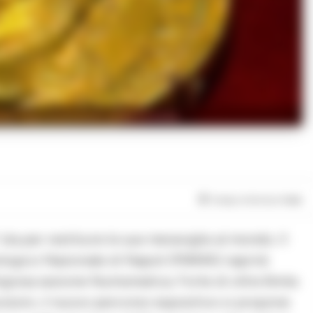
nto rappresentativo della vicenda.
Tempo di lettura
1
min
a per restituire le sue meraviglie al mondo. Il
logico Nazionale di Napoli (MANN) riaprirà
tigiosa sezione Numismatica. Forte di oltre 6mila
nzoni, il nuovo percorso espositivo si propone