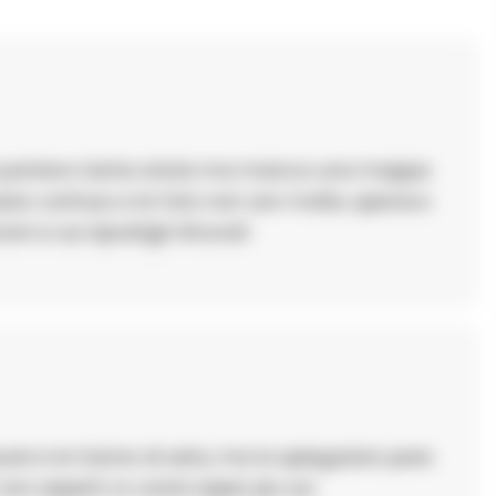
e portano tanta storia ma manca una mappa
pare confuso e le foto non son molte, speravo
ni e sui ripostigli ritrovati
aurei e le trame di seta, ma la spiegazion pare
n esperti, io vorrei saper piu sui