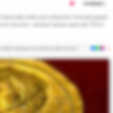
Condividi
a le chicche, i rarissimi tessuti aurei del 79 d.C.
ie dalla Campania con notizie e video esclusivi