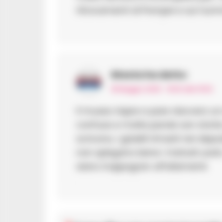
ritrovamenti di Pompei e sul nummul
Ntesta
ha detto:
18 Maggio 2026 - 19:50 alle 19:50
Il museo riapre e pare davvero un
confusa e molte parole son stort
scrivono, i gioielli rimasti nei d
non spiegano bene i metodi usati, 
siano troppogran affollamenti.