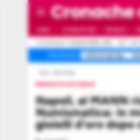
Cronache
HOME
ULTIME NOTIZIE
CRONACA
P
C
AGGIORNAMENTO :
8 AGOSTO 2026 - 13:35
32.4
NAPO
salme nei garage
All
Temi del giorno
Home
Arte e Musei
RINASCITA CULTURALE
Napoli, al MANN riapre la sezione
Numismatica: in m
gioielli d’oro dopo