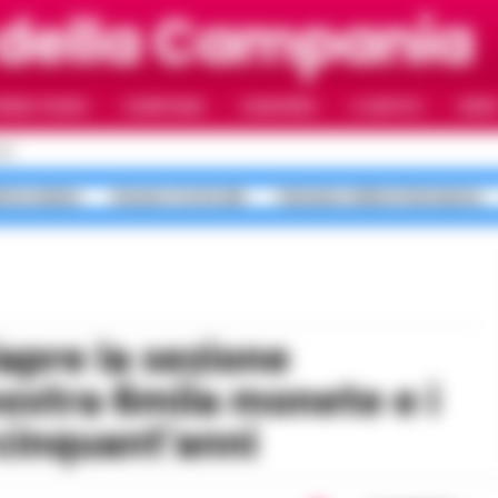
 della Campania
RIMO PIANO
CAMPANIA
CAMORRA
IL NAPOLI
VIDE
LI
erta meteo
Arzano Corte dei
Caivano milioni fantasma
ostra 6mila monete e i
 cinquant’anni