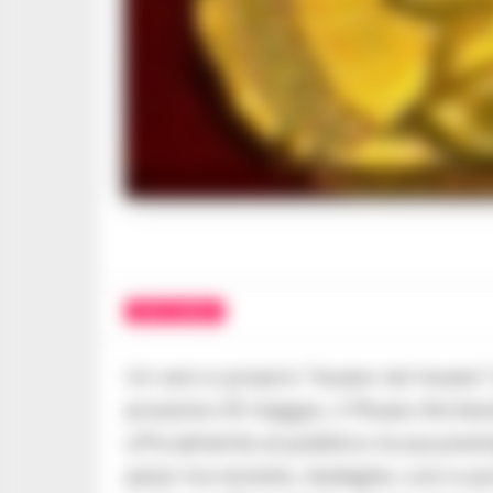
Nella foto, un eleme
ARTE E MUSEI
Un vero e proprio “museo nel museo” st
prossimo 25 maggio, il Museo Archeo
ufficialmente al pubblico la sua pres
pezzi tra monete, medaglie, coni e pu