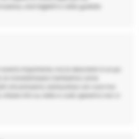
arius, orari biglietti e visite guidate
 evento importante, ma la descrizion è un po
e; le monetefossero tantissime come
epositi cincantaanni, restauratoe con cura ma
chiedo info su visite e costi, speremo non ci