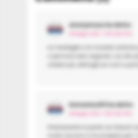
Anonymous
ha detto:
18 Maggio 2026 - 19:50 alle 19:50
Le medaglie e le monete antich
o percorso ben segnato; sul sito 
vedere piu dettagli sui coni e punzo
Domenica33
ha detto:
18 Maggio 2026 - 19:50 alle 19:50
Interessante la parte sui tessuti 
molto tecnica e incompleta per i no