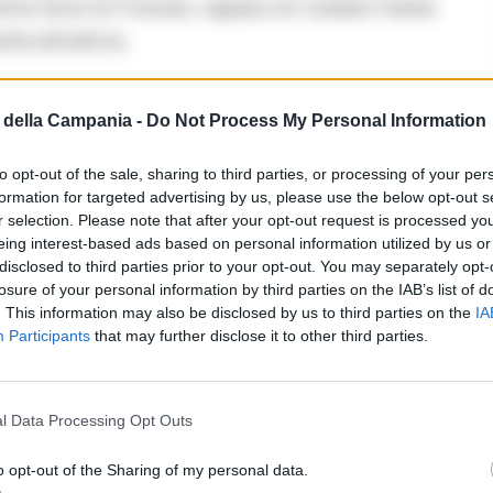
etre Dure di Firenze, capace di rivelare trame
eta selvatica.
della Campania -
Do Not Process My Personal Information
LEGGI ANCHE
ARTE E MUSEI
to opt-out of the sale, sharing to third parties, or processing of your per
Il MiC arricchisce
formation for targeted advertising by us, please use the below opt-out s
Capodimonte con un
r selection. Please note that after your opt-out request is processed y
eing interest-based ads based on personal information utilized by us or
capolavoro di Corot
disclosed to third parties prior to your opt-out. You may separately opt-
raffigurante Napoli
losure of your personal information by third parties on the IAB’s list of
. This information may also be disclosed by us to third parties on the
IA
Participants
that may further disclose it to other third parties.
04/08/2026 12:05
l Data Processing Opt Outs
emplice raccolta, ma un viaggio sorprendente
ato con orgoglio il direttore generale del
o opt-out of the Sharing of my personal data.