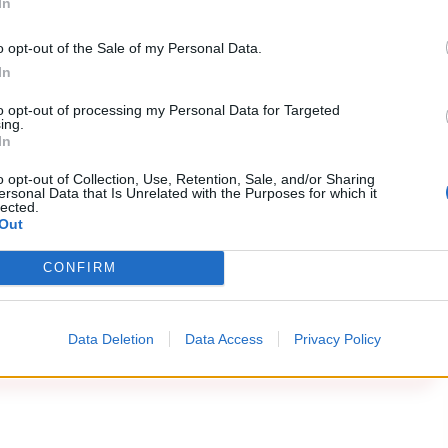
come l’intero Medagliere del museo vanti circa
In
ione, curata da Renata Cantilena e Floriana
o opt-out of the Sale of my Personal Data.
malia Scatozza per i gioielli, si presenterà
In
zione e nei sistemi di sicurezza. Tra le chicche
to opt-out of processing my Personal Data for Targeted
lio di monete ritrovato nella
Caupona di Salvius
ing.
In
n
nummularius
, l’antico cambiavalute romano,
o opt-out of Collection, Use, Retention, Sale, and/or Sharing
e internazionali.
ersonal Data that Is Unrelated with the Purposes for which it
lected.
Out
RIPRODUZIONE RISERVATA
CONFIRM
ezione Numismatica
Data Deletion
Data Access
Privacy Policy
i commenti (3)