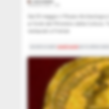
PAOLO MARRA
18 MAGGIO 2026 - 17:55
Dal 25 maggio il Museo Archeologico Nazionale svela una collezione rinnovata grazie
ai fondi del Ministero della Cultura. Tr
restaurati a Firenze
Iscriviti ai nostri
canali social
per le ultime notiz