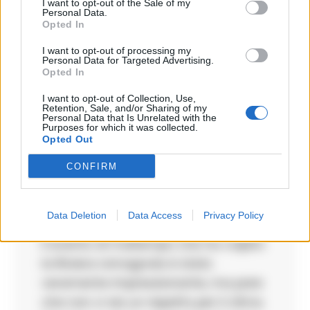
I want to opt-out of the Sale of my
Personal Data.
RIPRODUZIONE RISERVATA
Opted In
TAGS
Alluvione
Arrigo sacchi
Emilia romagna
I want to opt-out of processing my
Personal Data for Targeted Advertising.
Opted In
Apri commenti (1)
I want to opt-out of Collection, Use,
Retention, Sale, and/or Sharing of my
Personal Data that Is Unrelated with the
Commenti
Purposes for which it was collected.
(1)
Opted Out
CONFIRM
Farina Eustachio
ha detto:
26 Agosto 2025 - 14:33 alle 14:33
Data Deletion
Data Access
Privacy Policy
Il evento di maltempo che ha colpito
la Riviera romagnola è stato
veramente impressionante, ma pare
che non ci sia un rispetto per il clima.