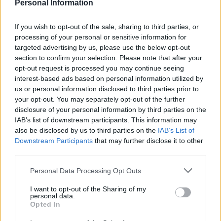
Quello che è accaduto in Romagna è molto più di
Personal Information
una “notte di
maltempo
”. È l’ennesimo segnale di un
If you wish to opt-out of the sale, sharing to third parties, or
clima che cambia e che rende sempre più frequenti
processing of your personal or sensitive information for
eventi estremi e imprevedibili. Vento e piogge con
targeted advertising by us, please use the below opt-out
section to confirm your selection. Please note that after your
caratteristiche tropicali, grandinate violente e
opt-out request is processed you may continue seeing
mareggiate improvvise mettono a rischio un
interest-based ads based on personal information utilized by
territorio fragile, che vive di turismo e che vede
us or personal information disclosed to third parties prior to
your opt-out. You may separately opt-out of the further
nelle sue pinete e nelle sue spiagge un patrimonio
disclosure of your personal information by third parties on the
identitario oltre che economico.
IAB’s list of downstream participants. This information may
also be disclosed by us to third parties on the
IAB’s List of
Downstream Participants
that may further disclose it to other
Sacchi, testimone diretto del disastro, lo ha
third parties.
definito un evento traumatico. Forse le sue parole
Personal Data Processing Opt Outs
sono il modo migliore per raccontare la paura che
I want to opt-out of the Sharing of my
una comunità intera ha provato nella notte in cui il
personal data.
Opted In
mare Adriatico si è trasformato in tempesta.