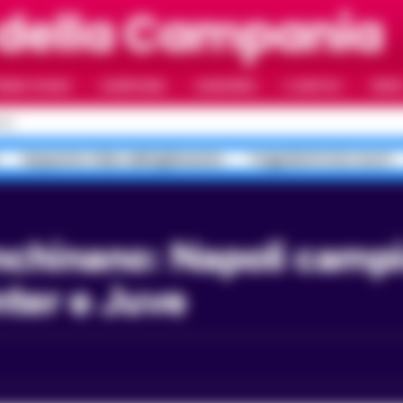
 della Campania
RIMO PIANO
CAMPANIA
CAMORRA
IL NAPOLI
VIDE
OLI
Sequestro falso abbigliamento
Tragedia Portici morti
nter e Juve