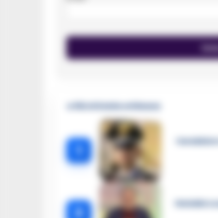
🔥 Più letti della settimana
Carabiniere
1
Omicidio Lu
2