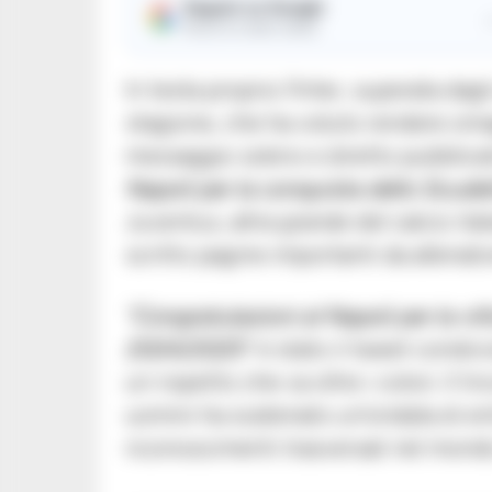
Seguici su Google
Ricevi le nostre notizie
In testa proprio l’Inter, superata dagl
stagione, che ha voluto rendere omag
messaggio sobrio e diretto pubblicato
Napoli per la conquista dello Scude
Juventus, altra grande del calcio ita
scritto pagine importanti da allenato
“Congratulazioni al Napoli per la vi
2024/2025″
è stato il tweet condiv
un rispetto che va oltre i colori. Il 
uomini ha scatenato un’ondata di en
riconoscimenti trasversali nel mondo