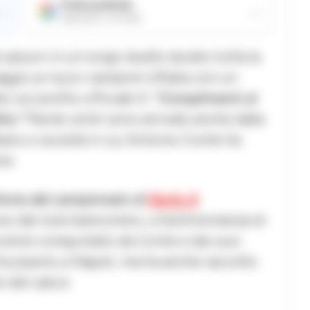
Fonte preferita
→
→
Aggiungici su Google
i azzurri in un lungo duello durato tutta la
gio ai nuovi campioni d’Italia con un
 sul profilo ufficiale X:
“Complimenti al
tto.”
Parole simili sono arrivate anche dalla
liano e società in cui Antonio Conte ha
re.
ttoria del campionato di
Serie A
iso dal club bianconero, a testimonianza di
tricolore conquistato da Conte e dai suoi
tusiasmo a Napoli, ma ha anche raccolto
 del calcio.