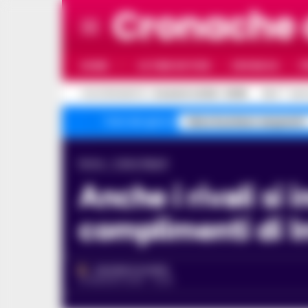
Cronache
HOME
ULTIME NOTIZIE
CRONACA
P
C
AGGIORNAMENTO :
8 AGOSTO 2026 - 05:55
25.4
NAP
falso business sequestri
Temi del giorno
Home
Calcio Napoli
Anche i rivali si inchinano: Napoli campione, i
complimenti di I
VINCENZO SCARPA
23 MAGGIO 2025 - 23:25