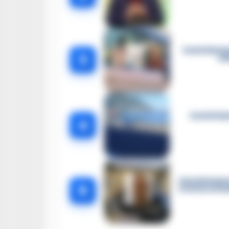
Castellamma
3
el
Castellam
4
Castellammar
5
le intercetta