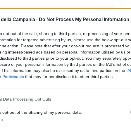
commenti (1)
della Campania -
Do Not Process My Personal Information
to opt-out of the sale, sharing to third parties, or processing of your per
formation for targeted advertising by us, please use the below opt-out s
r selection. Please note that after your opt-out request is processed y
eing interest-based ads based on personal information utilized by us or
disclosed to third parties prior to your opt-out. You may separately opt-
losure of your personal information by third parties on the IAB’s list of
. This information may also be disclosed by us to third parties on the
IA
Participants
that may further disclose it to other third parties.
o complimenti, ma non capisco perche
. Alla fine del campionato ci sono sempre
l Data Processing Opt Outs
re senza regalare niente agli avversari.
o opt-out of the Sharing of my personal data.
In