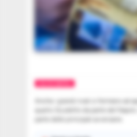
CALCIO NAPOLI
Anche i grandi rivali si fermano ad a
quarto Scudetto da parte del Napoli,
parte delle principali avversarie.