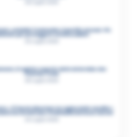
26 Luglio 2026
re, omicidio Tommasino, il pentito accusa: «Fu
iminato per proteggere un intoccabile»
24 Luglio 2026
mare, il registro segreto delle determine che
«nutriva» i clan
28 Luglio 2026
e, «Ti faccio diventare la regina delle vendite»:
zioni che incastrano i fedelissimi del boss Carolei
24 Luglio 2026