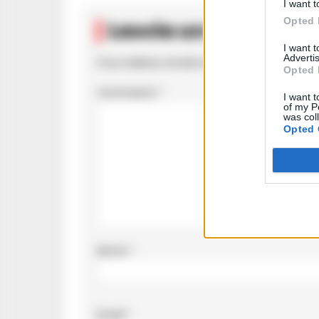
I want t
Opted 
Lascia un comment
I want 
Advertis
Il tuo indirizzo email non sarà pubblicato.
I c
Opted 
Commento
*
I want t
of my P
was col
Opted 
Nome
*
Email
*