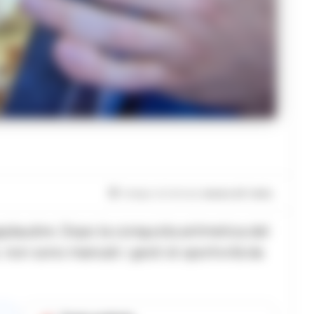
Tempo di lettura
meno di 1
min.
pplaudire. Dopo la conquista aritmetica del
 non sono mancati i gesti di sportività da