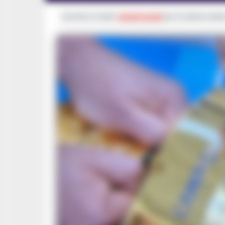
Iscriviti ai nostri
canali social
per le ultime notiz