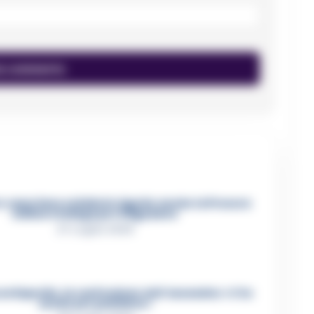
 casertano suicida in Liguria: anche la Procura
militare indaga per istigazione
27 Luglio 2026
ca Esposito, la confessione dell’assassino: «L’ho
ucciso per punizione»