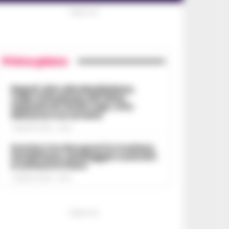
PUBBLICITA
Primo piano
Napoli, bitz alla Maddalena,
colpo al business del falso:
sequestrati 3mila capi, otto
denunce e un arresto
7 AGOSTO 2026 - 22:19
Scontro tra due gozzi in Costiera
Amalfitana, passeggeri costretti
a tuffarsi in mare
7 AGOSTO 2026 - 19:24
PUBBLICITA