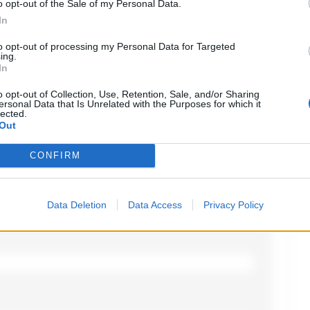
o opt-out of the Sale of my Personal Data.
In
o
to opt-out of processing my Personal Data for Targeted
ing.
ampi obbligatori sono contrassegnati
*
In
o opt-out of Collection, Use, Retention, Sale, and/or Sharing
ersonal Data that Is Unrelated with the Purposes for which it
lected.
Out
CONFIRM
Data Deletion
Data Access
Privacy Policy