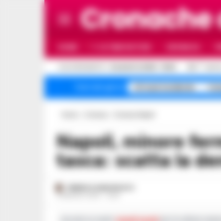
Cronache
HOME
ULTIME NOTIZIE
CRONACA
P
C
AGGIORNAMENTO :
8 AGOSTO 2026 - 19:02
31.5
NAPO
A1 maxi incidente
Cam
Temi del giorno
Home
Cronaca
Cronaca Napoli
Napoli, minore fermato con un coltello in
tasca: scatta la d
FEDERICA ANNUNZIATA
5 MAGGIO 2025 - 15:26
Iscriviti ai nostri
canali social
per le ultime notiz