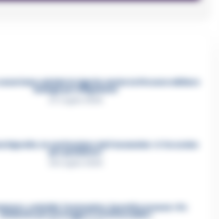
asertano suicida in Liguria: anche la Procura militare
indaga per istigazione
27 Luglio 2026
a Esposito, la confessione dell’assassino: «L’ho ucciso
per punizione»
26 Luglio 2026
mmare, omicidio Tommasino, il pentito accusa: «Fu
eliminato per proteggere un intoccabile»