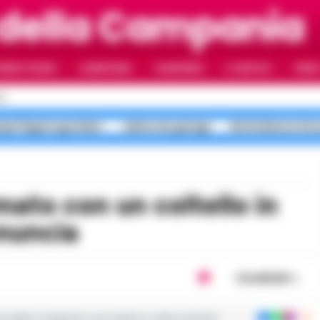
 della Campania
RIMO PIANO
CAMPANIA
CAMORRA
IL NAPOLI
VIDE
LI
pi Flegrei sgomberi
salme nei garage
Notte Bianca Sec
enuncia
Condividi
ie dalla Campania con notizie e video esclusivi