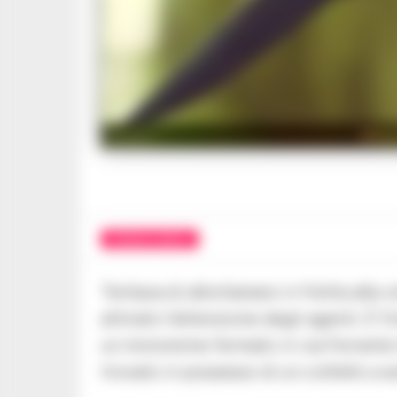
Minor
CRONACA NAPOLI
Tentava di allontanarsi in fretta alla 
attirato l’attenzione degli agenti. È 
un minorenne fermato in via Ferrante 
trovato in possesso di un coltello a 