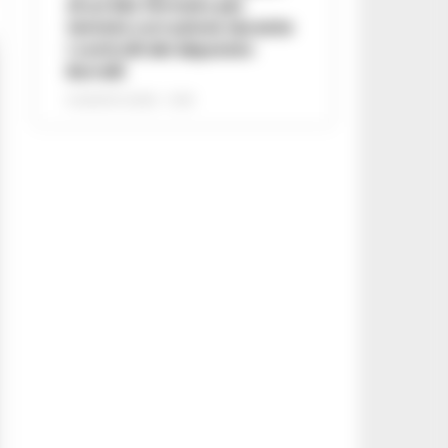
di un lido fermato per
tentata corruzione durante
i controlli del deputato
Borrelli
8 AGOSTO 2026 - 13:18