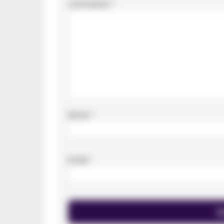
Commento
*
Nome
*
Email
*