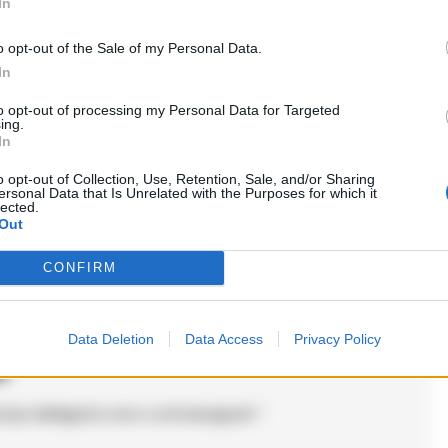
In
o opt-out of the Sale of my Personal Data.
In
to:
to opt-out of processing my Personal Data for Targeted
ing.
In
he fa riflettere su la sicurezza dei giovanni.
o opt-out of Collection, Use, Retention, Sale, and/or Sharing
rtano coltelli, specialmente in quartieri dove
ersonal Data that Is Unrelated with the Purposes for which it
lected.
dovrebbero fare di piu per prevenire queste
Out
CONFIRM
Data Deletion
Data Access
Privacy Policy
o
ampi obbligatori sono contrassegnati
*