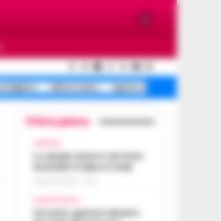
O
ondigliano
Allerta meteo
Agnano riapre corse
Primo piano
CAMPANIA
Lo squalo azzurro nel mare
di Amalfi: il video è virale
8 AGOSTO 2026 - 13:35
CRONACA NAPOLI
Sorrento: gestore abusivo