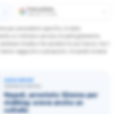
Fonte preferita
→
→
Aggiungici su Google
dine per precedenti specifici, è stato
rante un ordinario servizio di pattugliamento.
 cambiare strada e far perdere le sue tracce, ma il
o hanno raggiunto e perquisito, trovando la lama
LEGGI ANCHE
CRONACA NAPOLI
Napoli, arrestato 32enne per
stalking: aveva anche un
coltello