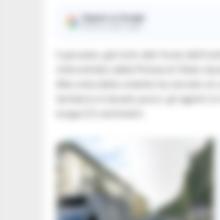
Seguici su Google
Ricevi le nostre notizie
Il giovane, già noto alle forze dell’or
intercettato dalla Polizia di Stato du
Alla vista della volante ha cercato di
tentativo è durato poco: gli agenti l
lunga 2,5 centimetri.