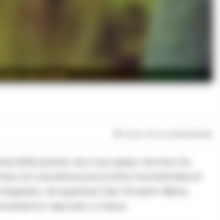
enne con coltello
Tempo di lettura
meno di 1
min
vista della polizia, ma il suo passo nervoso ha
finita con una denuncia la notte movimentata di
Imparato, nel quartiere San Giovanni-Barra,
serramanico nascosto in tasca.