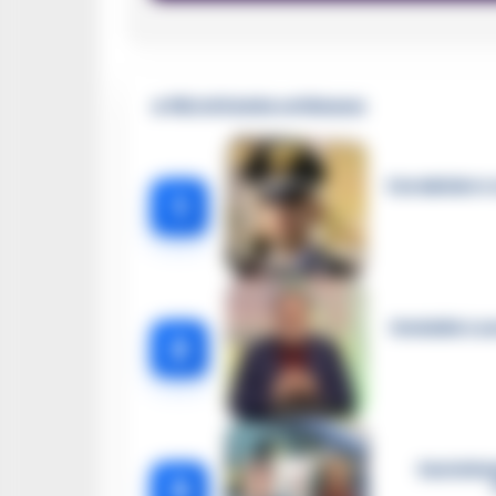
🔥 Più letti della settimana
Carabiniere c
1
Omicidio Luc
2
Castella
3