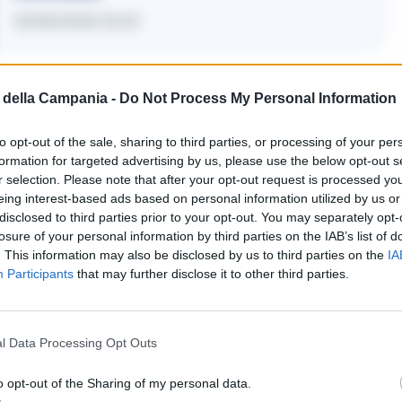
16/06/2026 19:20
questrato, mentre per il ragazzo è scattata la
della Campania -
Do Not Process My Personal Information
 offendere. L’episodio riaccende l’attenzione sul
to opt-out of the sale, sharing to third parties, or processing of your per
vanissimi, soprattutto in aree già segnate da
formation for targeted advertising by us, please use the below opt-out s
r selection. Please note that after your opt-out request is processed y
eing interest-based ads based on personal information utilized by us or
disclosed to third parties prior to your opt-out. You may separately opt-
losure of your personal information by third parties on the IAB’s list of
. This information may also be disclosed by us to third parties on the
IA
ia
Participants
that may further disclose it to other third parties.
i commenti (1)
l Data Processing Opt Outs
o opt-out of the Sharing of my personal data.