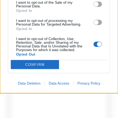
I want to opt-out of the Sale of my
Personal Data.
Castellammare. La città merita
Opted In
questo successo e tutti devono
I want to opt-out of processing my
sostenere la Juve Stabia.
Personal Data for Targeted Advertising.
Opted In
I want to opt-out of Collection, Use,
Retention, Sale, and/or Sharing of my
Personal Data that Is Unrelated with the
Purposes for which it was collected.
Lascia un commento
Opted Out
CONFIRM
Il tuo indirizzo email non sarà pubblicato.
I campi
obbligatori sono contrassegnati
*
Commento
*
Data Deletion
Data Access
Privacy Policy