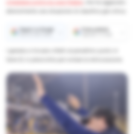
rimediata contro la Juve Stabia
, che ha aggravato
ulteriormente una situazione di classifica già critica.
Seguici su Google
Fonte preferita
→
→
Ricevi le nostre notizie
Aggiungici su Google
I granata si trovano infatti al penultimo posto in
Serie B, in piena lotta per evitare la retrocessione.