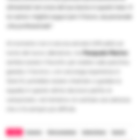
dimostrati nel corso del suo lavoro in questi mesi. A
lui vanno i migliori auguri per il futuro, sia personale
che professionale”
.
Al momento non è ancora arrivata l’ufficialità sul
nome del nuovo allenatore, ma
Pasquale Marino
sembra essere il favorito per sedere sulla panchina
granata. Il tecnico, con una lunga esperienza in
Serie B, potrebbe essere chiamato a guidare la
squadra in queste ultime decisive partite di
campionato, nel tentativo di centrare una salvezza
che si fa sempre più difficile.
TAGS
Esonero
Retrocessione
Salernitana
Serie B