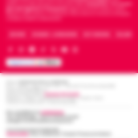
politica, sui fatti del giorno e le storie della
Campania
.
Tra i primi
giornali digitali in Campania
segue anche le notizie il calcio
Napoli e dello sport in Campania. Racconta la Cronaca di Napoli,
Caserta, Avellino e Benevento.
ARCHIVIO
CHI SIAMO – LA REDAZIONE
FACT CHECKING
COLLABORA
Editore
CRONACHE DELLA CAMPANIA
R.O.C.: 030531 - Reg. N. 1301/ 2016 - Tribunale Torre Annunziata (NA)
Partita IVA IT08642881216
Direttore Responsabile:
Giuseppe Del Gaudio
Redazioni : Scafati / Castellammare di Stabia / Caserta / Sarno
Indirizzo Via Sardoncelli 115 Boscoreale (NA)
Per contattare la
redazione
:
Tel / Whatsapp : 334.12.78.004 email:
web@cronachedellacampania.it
Concessionaria Pubblicità
Vivimedia
| Sky | Addendo | Teads | Presscommtech