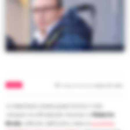
Pasquale Marino
CALCIO
Tempo di lettura
meno di 1
min.
La Salernitana cambia guida tecnica: il club
campano ha ufficializzato l’esonero di
Roberto
Breda
, sollevato dall’incarico dopo la
sconfitta