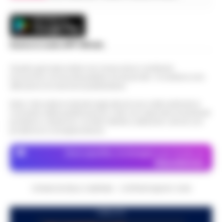
Scarica la nostra APP Ufficiale
Questo giornale inoltre non riceve alcun contributo
economico né da enti pubblici né da privati . Si sostiene solo
attraverso le inserzioni pubblicitarie.
Nota: I link esterni indicati negli articoli sono stati verificati al
momento della pubblicazione. Il sito non risponde di eventuali
problemi o disservizi: si invita l’utente a utilizzare i servizi con
prudenza e consapevolezza.
Dove specifico, le immagini sono fornite da
Depositphotos
CRONACHE DELLA CAMPANIA - COPYRIGHT@2014-2026
PUBBLICITA