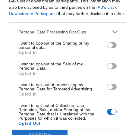
IAB’s list of downstream participants. This information may
also be disclosed by us to third parties on the
IAB’s List of
Downstream Participants
that may further disclose it to other
third parties.
Personal Data Processing Opt Outs
Lascia un commento
I want to opt-out of the Sharing of my
personal data.
Il tuo indirizzo email non sarà pubblicato.
I campi
Opted In
obbligatori sono contrassegnati
*
I want to opt-out of the Sale of my
Commento
*
Personal Data.
Opted In
I want to opt-out of processing my
Personal Data for Targeted Advertising.
Opted In
I want to opt-out of Collection, Use,
Retention, Sale, and/or Sharing of my
Personal Data that Is Unrelated with the
Purposes for which it was collected.
Opted Out
Nome
*