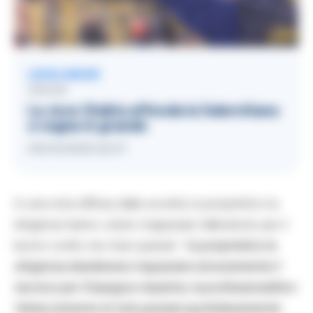
LEGGI ANCHE
CALCIO
La Juve Stabia affonda la Salernitana
e sogna in grande
05/04/2025 22:47
In una nota diffusa dalla società, la proprietà e la
dirigenza hanno voluto ringraziare l’allenatore per il
lavoro svolto nei mesi passati:
“La proprietà e la
dirigenza desiderano ringraziare sinceramente il
tecnico per l’impegno massimo, la professionalità e
l’attaccamento al club granata quotidianamente