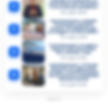
Omicidio Luca Esposito, la
confessione dell’assassino:
2
«L’ho ucciso per punizione»
26 Luglio 2026
Castellammare, omicidio
Tommasino, il pentito
3
accusa: «Fu eliminato per
proteggere un intoccabile»
24 Luglio 2026
Castellammare, il registro
segreto delle determine
4
che «nutriva» i clan
28 Luglio 2026
Castellammare, «Ti faccio
diventare la regina delle
vendite»: le intercettazioni
5
che incastrano i fedelissimi
del boss Carolei
24 Luglio 2026
PUBBLICITA