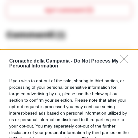
Apri commenti (1)
Commenti
(1)
Giuliani Nicoletta
ha detto:
Cronache della Campania -
Do Not Process My
Personal Information
8 Aprile 2025 - 15:51 alle 15:51
If you wish to opt-out of the sale, sharing to third parties, or
La decisione di esonerare Breda non
processing of your personal or sensitive information for
so se sia giusta, ma la situazione di
targeted advertising by us, please use the below opt-out
classifica e molto complicata.
section to confirm your selection. Please note that after your
opt-out request is processed you may continue seeing
Speriamo che il nuovo allenatore
interest-based ads based on personal information utilized by
possa fare meglio. La retrocessione
us or personal information disclosed to third parties prior to
sarebbe un grosso problema per la
your opt-out. You may separately opt-out of the further
disclosure of your personal information by third parties on the
Salernitana.