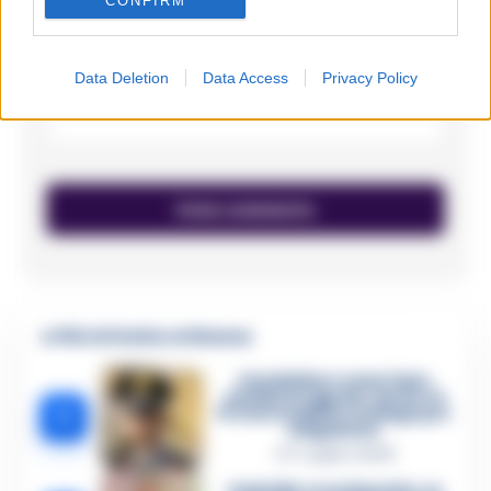
CONFIRM
Data Deletion
Data Access
Privacy Policy
Email
*
🔥 Più letti della settimana
Carabiniere casertano
suicida in Liguria: anche la
1
Procura militare indaga per
istigazione
27 Luglio 2026