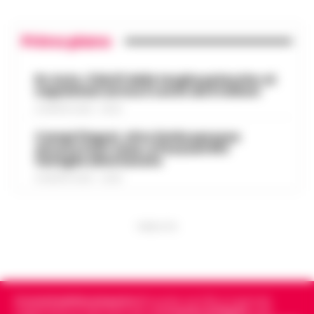
Primo piano
Rc Auto, il bluff delle targhe polacche: ai
napoletani arriva il conto da 5 milioni
9 AGOSTO 2026 - 06:20
Campi Flegrei, oltre 2mila persone
ancora fuori casa: a Pozzuoli 813
famiglie allontanate
8 AGOSTO 2026 - 22:56
PUBBLICITA
Cronachedellacampania.it
fondato nel 2015, è il giornale
indipendente di riferimento per le
Cronache di Napoli
, sulla