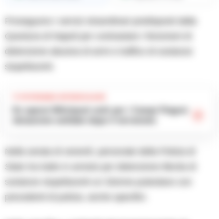
Proseguono i servizi straordinari predisposti dalla
Questura di Napoli per contrastare i fenomeni di
detenzione abusiva di armi e traffico di sostanze
stupefacenti.
TI POTREBBE INTERESSARE
Ex operai Whirlpool uniti per i Campi Flegrei:
donazione solidale dopo il terremoto
Nella serata di venerdì, personale della Polizia di
Stato ha tratto in arresto per detenzione illecita di
sostanze stupefacenti un 32enne puteolano con
precedenti di polizia, anche specifici.