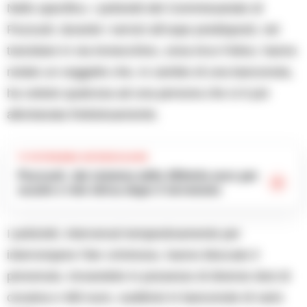
Nello specifico, i poliziotti del Commissariato di
Pozzuoli, durante i servizi all’uopo predisposti, nel
transitare in via Annecchino, zona Arco Felice, hanno
notato un soggetto che, in cambio di una banconota,
ha ceduto qualcosa ad una persona che si è poi
allontanata frettolosamente.
TI POTREBBE INTERESSARE
Pozzuoli, dal sistema edile 263mila euro per
scuole e rete idrica dopo il terremoto
I poliziotti, intervenuti tempestivamente per
interrompere l’iter criminoso, hanno bloccato il
prevenuto, trovandolo in possesso di diverse dosi di
cocaina e 465 euro, suddivisi in banconote di vario