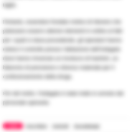
taglio.
Pertanto, essendovi fondato motivo di ritenere che
potessero esservi ulteriori elementi in ordine ai fatti
per i quali si stava procedendo, gli operatori hanno
esteso il controllo presso l’abitazione dell’indagato
dove hanno rinvenuto un involucro di hashish, un
bilancino di precisione e diverso materiale per il
confezionamento della droga.
Per tali motivi, l’indagato è stato tratto in arresto dal
personale operante.
TAGS
Arco felice
Controlli
Succedeoggi