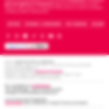
giornali digitali in Campania
segue anche le notizie il calcio
Napoli e dello sport in Campania. Racconta la Cronaca di Napoli,
Caserta, Avellino e Benevento.
ARCHIVIO
CHI SIAMO – LA REDAZIONE
FACT CHECKING
COLLABORA
Editore
CRONACHE DELLA CAMPANIA
R.O.C.: 030531 - Reg. N. 1301/ 2016 - Tribunale Torre Annunziata (NA)
Partita IVA IT08642881216
Direttore Responsabile:
Giuseppe Del Gaudio
Redazioni : Scafati / Castellammare di Stabia / Caserta / Sarno
Indirizzo Via Sardoncelli 115 Boscoreale (NA)
Per contattare la
redazione
:
Tel / Whatsapp : 334.12.78.004 email:
web@cronachedellacampania.it
Concessionaria Pubblicità
Vivimedia
| Sky | Addendo | Teads | Presscommtech