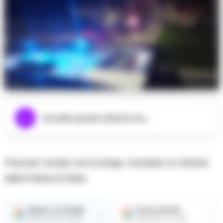
Ascolta questo articolo ora...
Pozzuoli: trovato con la droga. Arrestato un 32enne
dalla Polizia di Stato.
Seguici su Google
Fonte preferita
→
→
Ricevi le nostre notizie
Aggiungici su Google