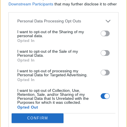
del 32enne potevano essere un segnali.
Downstream Participants
that may further disclose it to other
third parties.
Personal Data Processing Opt Outs
I want to opt-out of the Sharing of my
Lascia un commento
personal data.
Opted In
Il tuo indirizzo email non sarà pubblicato.
I campi
I want to opt-out of the Sale of my
obbligatori sono contrassegnati
*
Personal Data.
Opted In
Commento
*
I want to opt-out of processing my
Personal Data for Targeted Advertising.
Opted In
I want to opt-out of Collection, Use,
Retention, Sale, and/or Sharing of my
Personal Data that Is Unrelated with the
Purposes for which it was collected.
Opted Out
CONFIRM