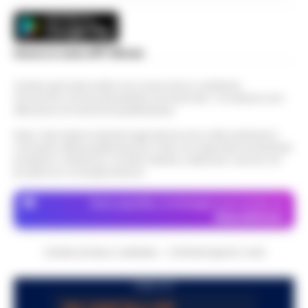
Scarica la nostra APP Ufficiale
Questo giornale inoltre non riceve alcun contributo
economico né da enti pubblici né da privati . Si sostiene solo
attraverso le inserzioni pubblicitarie.
Nota: I link esterni indicati negli articoli sono stati verificati al
momento della pubblicazione. Il sito non risponde di eventuali
problemi o disservizi: si invita l’utente a utilizzare i servizi con
prudenza e consapevolezza.
Dove specifico, le immagini sono fornite da
Depositphotos
CRONACHE DELLA CAMPANIA - COPYRIGHT@2014-2026
PUBBLICITA