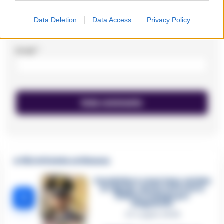
Nome
*
Data Deletion
Data Access
Privacy Policy
Email
*
🔥 Più letti della settimana
Carabiniere casertano suicida
in Liguria: anche la Procura
1
militare indaga per
istigazione
27 Luglio 2026