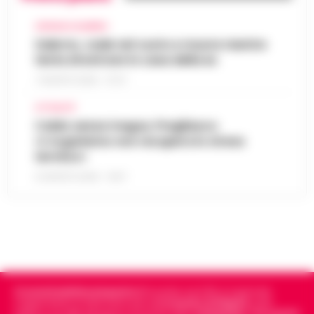
CRONACA SALERNO
Salerno, cade nel vuoto e muore mentre
tenta di entrare in casa della ex
7 AGOSTO 2026 - 07:27
ATTUALITÀ
Caldo senza tregua, Pregliasco:
«L’organismo non recupera lo stress
termico»
6 AGOSTO 2026 - 10:57
Cronachedellacampania.it
fondato nel 2015, è il giornale
indipendente di riferimento per le
Cronache di Napoli
, sulla
politica, sui fatti del giorno e le storie della
Campania
.
Tra i primi