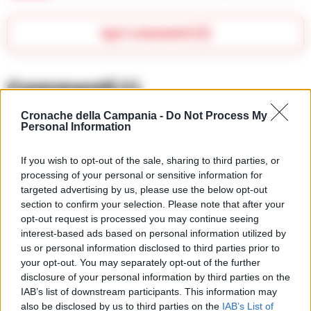
Apri commenti (1)
Commenti
(1)
Cronache della Campania -
Do Not Process My
Personal Information
Orlando Hector
ha detto:
If you wish to opt-out of the sale, sharing to third parties, or
2 Marzo 2025 - 23:43 alle 23:43
processing of your personal or sensitive information for
targeted advertising by us, please use the below opt-out
La situazion a Pozzuoli sembra molto
section to confirm your selection. Please note that after your
complicata. È strano come ci siano
opt-out request is processed you may continue seeing
interest-based ads based on personal information utilized by
sempre più arresti per droga in questa
us or personal information disclosed to third parties prior to
zona. Mi chiedo se le autorità stiano
your opt-out. You may separately opt-out of the further
facendo abbastanza per prevenire
disclosure of your personal information by third parties on the
IAB’s list of downstream participants. This information may
questi fenomeni, visto che i precedenti
also be disclosed by us to third parties on the
IAB’s List of