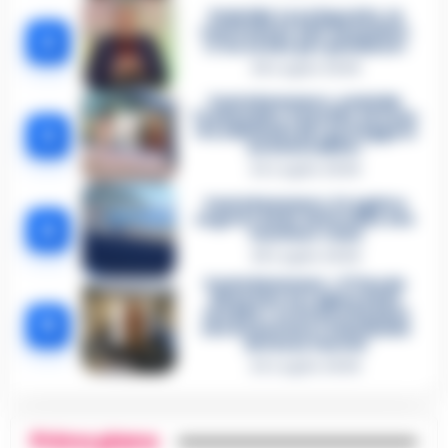
Omicidio Luca Esposito, la
confessione dell’assassino:
2
«L’ho ucciso per punizione»
26 Luglio 2026
Castellammare, omicidio
Tommasino, il pentito accusa:
3
«Fu eliminato per proteggere
un intoccabile»
24 Luglio 2026
Castellammare, il registro
segreto delle determine che
4
«nutriva» i clan
28 Luglio 2026
Castellammare, «Ti faccio
diventare la regina delle
vendite»: le intercettazioni
5
che incastrano i fedelissimi
del boss Carolei
24 Luglio 2026
Primo piano